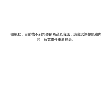
很抱歉，目前找不到您要的商品及資訊，請嘗試調整限縮內
容，放寬條件重新搜尋。