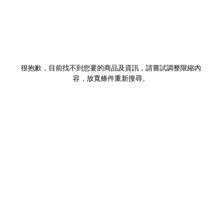
很抱歉，目前找不到您要的商品及資訊，請嘗試調整限縮內
容，放寬條件重新搜尋。