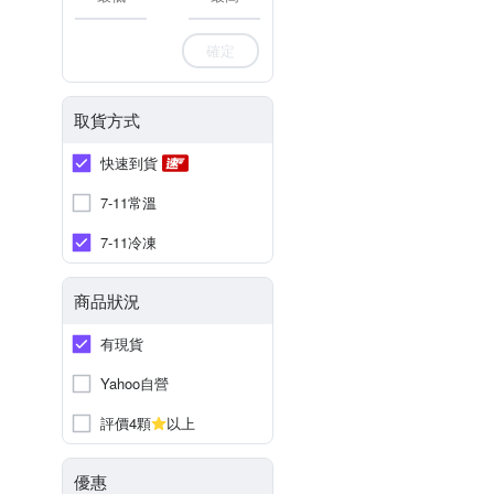
確定
取貨方式
快速到貨
7-11常溫
7-11冷凍
商品狀況
有現貨
Yahoo自營
評價4顆
以上
優惠