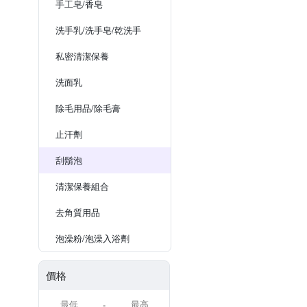
手工皂/香皂
洗手乳/洗手皂/乾洗手
私密清潔保養
洗面乳
除毛用品/除毛膏
止汗劑
刮鬍泡
清潔保養組合
去角質用品
泡澡粉/泡澡入浴劑
價格
-