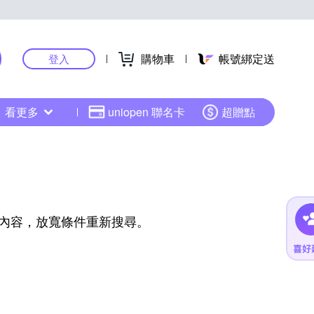
購物車
帳號綁定送
登入
看更多
uniopen 聯名卡
超贈點
內容，放寬條件重新搜尋。