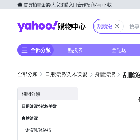
首頁
拍賣
企業/大宗採購入口
合作招商
App下載
Yahoo購物中心
刮鬍泡
全部分類
點換券
登記送
刮鬍
日用清潔/洗沐/美髮
身體清潔
相關分類
日用清潔/洗沐/美髮
身體清潔
沐浴乳/沐浴精