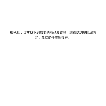
很抱歉，目前找不到您要的商品及資訊，請嘗試調整限縮內
容，放寬條件重新搜尋。