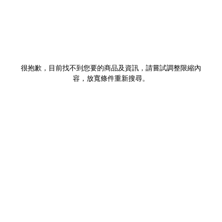
很抱歉，目前找不到您要的商品及資訊，請嘗試調整限縮內
容，放寬條件重新搜尋。