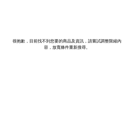
很抱歉，目前找不到您要的商品及資訊，請嘗試調整限縮內
容，放寬條件重新搜尋。