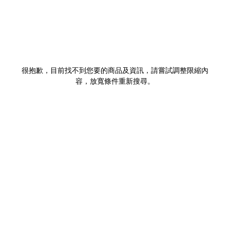
很抱歉，目前找不到您要的商品及資訊，請嘗試調整限縮內
容，放寬條件重新搜尋。