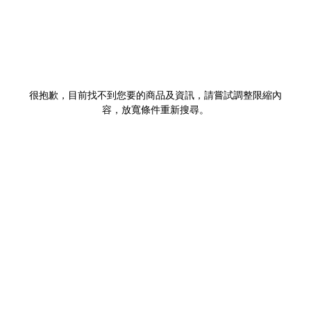
很抱歉，目前找不到您要的商品及資訊，請嘗試調整限縮內
容，放寬條件重新搜尋。