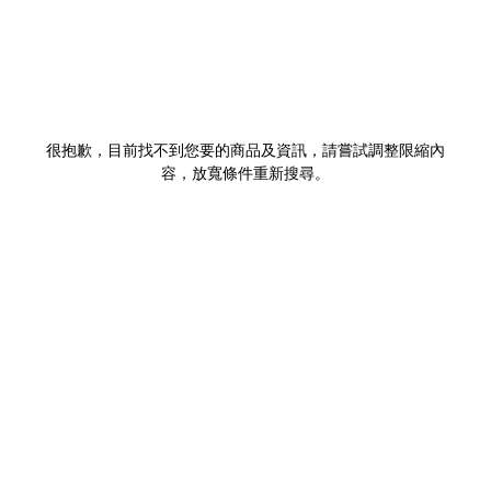
很抱歉，目前找不到您要的商品及資訊，請嘗試調整限縮內
容，放寬條件重新搜尋。