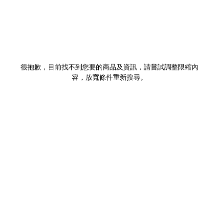
很抱歉，目前找不到您要的商品及資訊，請嘗試調整限縮內
容，放寬條件重新搜尋。