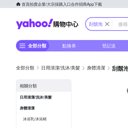
首頁
拍賣
企業/大宗採購入口
合作招商
App下載
Yahoo購物中心
刮鬍泡
全部分類
點換券
登記送
刮鬍
日用清潔/洗沐/美髮
身體清潔
相關分類
日用清潔/洗沐/美髮
身體清潔
沐浴乳/沐浴精