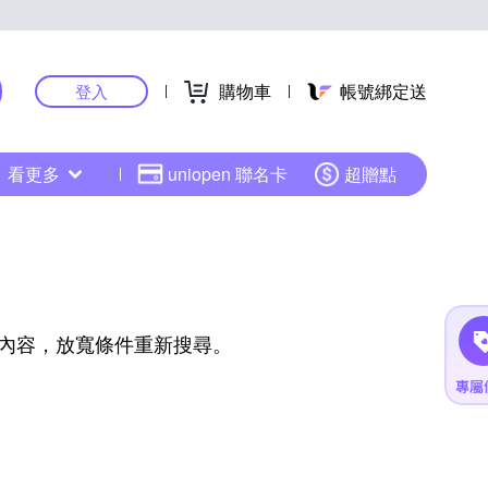
購物車
帳號綁定送
登入
看更多
uniopen 聯名卡
超贈點
內容，放寬條件重新搜尋。