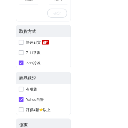
確定
取貨方式
快速到貨
7-11常溫
7-11冷凍
商品狀況
有現貨
Yahoo自營
評價4顆
以上
優惠