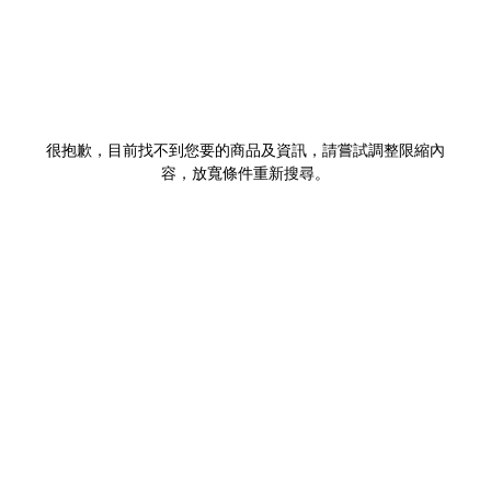
很抱歉，目前找不到您要的商品及資訊，請嘗試調整限縮內
容，放寬條件重新搜尋。