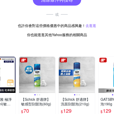
或
也許你會對這些價格優惠中的商品感興趣！
去逛逛
你也能逛逛其他Yahoo服務的相關商品
維雅 極淨
【Schick 舒適牌】
【Schick 舒適牌】
GATSB
l(敏感
敏感型刮鬍泡(60g)
洗面刮鬍泡(210g)
泡190g
)
70
129
129
$
$
$