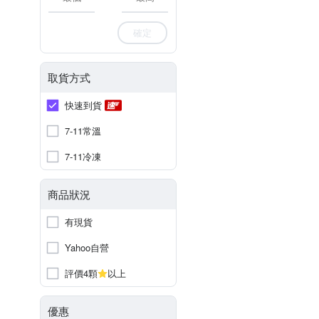
確定
取貨方式
快速到貨
7-11常溫
7-11冷凍
商品狀況
有現貨
Yahoo自營
評價4顆
以上
優惠