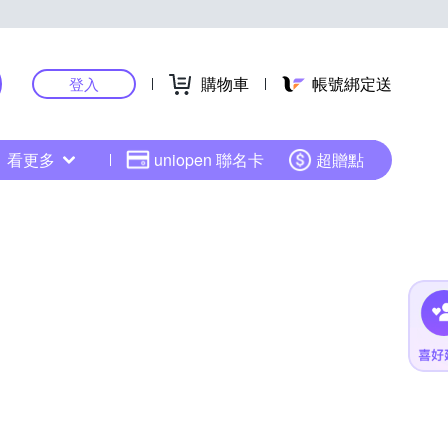
購物車
帳號綁定送
登入
看更多
uniopen 聯名卡
超贈點