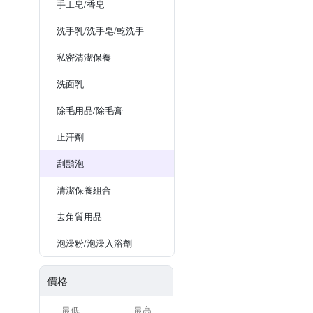
手工皂/香皂
洗手乳/洗手皂/乾洗手
私密清潔保養
洗面乳
除毛用品/除毛膏
止汗劑
刮鬍泡
清潔保養組合
去角質用品
泡澡粉/泡澡入浴劑
價格
-