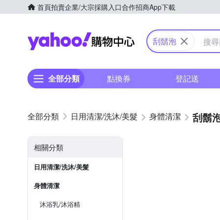
首頁
拍賣
企業/大宗採購入口
合作招商
App下載
Yahoo購物中心
刮鬍泡
全部分類
點換券
登記送
刮鬍
日用清潔/洗沐/美髮
身體清潔
相關分類
日用清潔/洗沐/美髮
身體清潔
沐浴乳/沐浴精