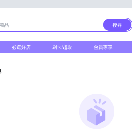
搜尋
必逛好店
刷卡/超取
會員專享
泡