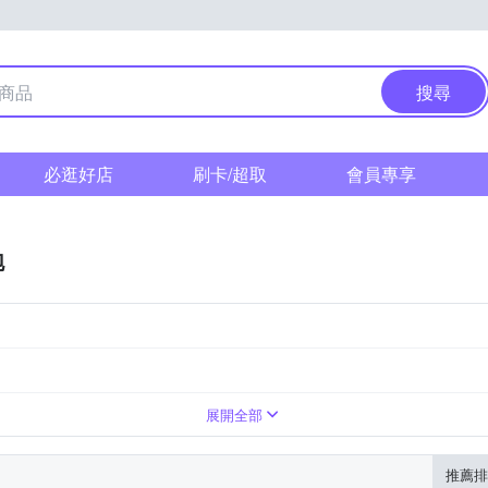
搜尋
必逛好店
刷卡/超取
會員專享
泡
展開全部
推薦排