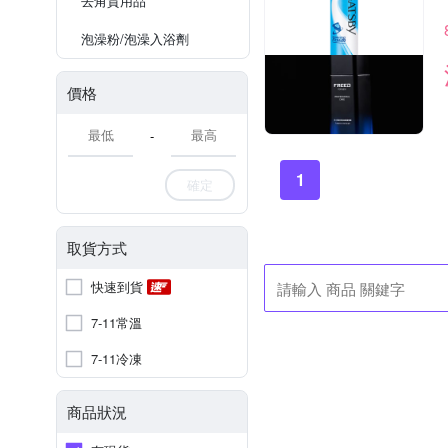
去角質用品
泡澡粉/泡澡入浴劑
價格
-
1
確定
取貨方式
快速到貨
7-11常溫
7-11冷凍
商品狀況