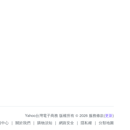
Yahoo台灣電子商務 版權所有 © 2026 服務條款(
更新
)
服中心
|
關於我們
|
購物須知
|
網路安全
|
隱私權
|
分類地圖