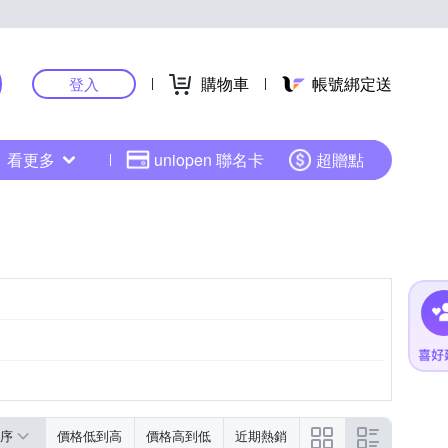
購物車
帳號綁定送
登入
看更多
uniopen 聯名卡
超贈點
序
價格低到高
價格高到低
近期熱銷