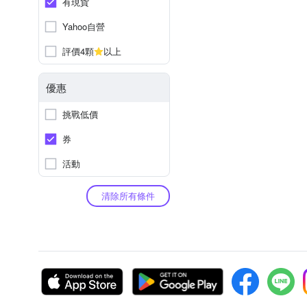
有現貨
Yahoo自營
評價4顆
以上
優惠
挑戰低價
券
活動
清除所有條件