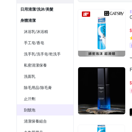
日用清潔/洗沐/美髮
身體清潔
$
沐浴乳/沐浴精
手工皂/香皂
洗手乳/洗手皂/乾洗手
私密清潔保養
洗面乳
$
除毛用品/除毛膏
止汗劑
刮鬍泡
清潔保養組合