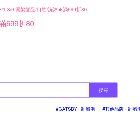
8/1-8/9 開架髮品/口腔/洗沐★滿699折80
滿699折80
搜尋
#GATSBY - 刮鬍泡
#其他品牌 - 刮鬍