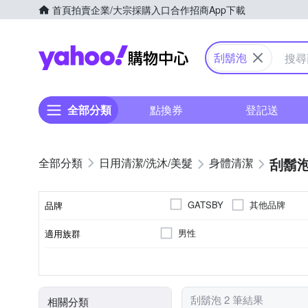
首頁
拍賣
企業/大宗採購入口
合作招商
App下載
Yahoo購物中心
刮鬍泡
全部分類
點換券
登記送
刮鬍
日用清潔/洗沐/美髮
身體清潔
其他品牌
GATSBY
品牌
男性
適用族群
品牌名稱
泡狀
薄荷
液狀
木質
劑型
香味
刮鬍泡 2 筆結果
相關分類