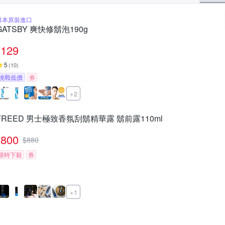
日本原裝進口
GATSBY 爽快修鬍泡190g
129
5
(
10
)
挑戰低價
券
+2
FREED 男士極致香氛刮鬍精華露 鬍前露110ml
800
$
880
限時下殺
券
+1