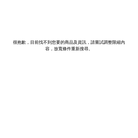
很抱歉，目前找不到您要的商品及資訊，請嘗試調整限縮內
容，放寬條件重新搜尋。