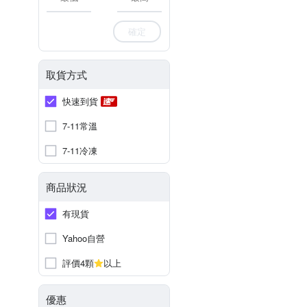
確定
取貨方式
快速到貨
7-11常溫
7-11冷凍
商品狀況
有現貨
Yahoo自營
評價4顆
以上
優惠