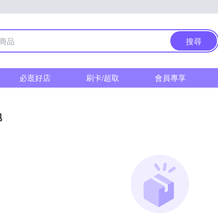
搜尋
必逛好店
刷卡/超取
會員專享
泡