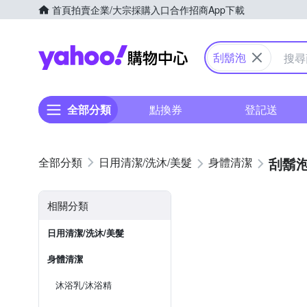
首頁
拍賣
企業/大宗採購入口
合作招商
App下載
Yahoo購物中心
刮鬍泡
全部分類
點換券
登記送
刮鬍
日用清潔/洗沐/美髮
身體清潔
相關分類
日用清潔/洗沐/美髮
身體清潔
沐浴乳/沐浴精