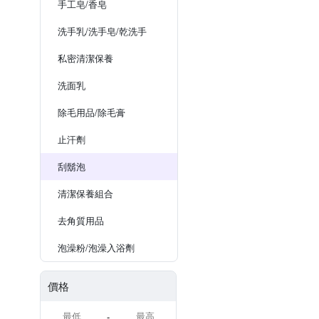
手工皂/香皂
洗手乳/洗手皂/乾洗手
私密清潔保養
洗面乳
除毛用品/除毛膏
止汗劑
刮鬍泡
清潔保養組合
去角質用品
泡澡粉/泡澡入浴劑
價格
-