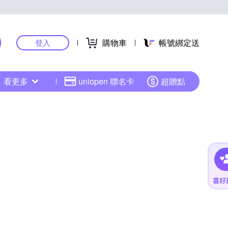
購物車
帳號綁定送
登入
看更多
uniopen 聯名卡
超贈點