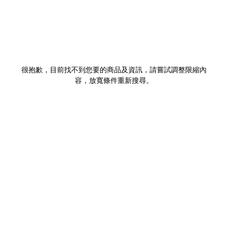
很抱歉，目前找不到您要的商品及資訊，請嘗試調整限縮內
容，放寬條件重新搜尋。