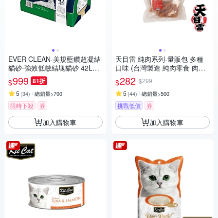
EVER CLEAN-美規藍鑽超凝結
天目雷 純肉系列-量販包 多種
貓砂-強效低敏結塊貓砂 42LB
口味 (台灣製造 純肉零食 肉片
(19kg)=綠標★
肉乾 潔牙 狗零食)
999
282
81折
$299
$
$
5
5
(
34
)
總銷量>700
(
44
)
總銷量>500
限時下殺
券
挑戰低價
券
加入購物車
加入購物車