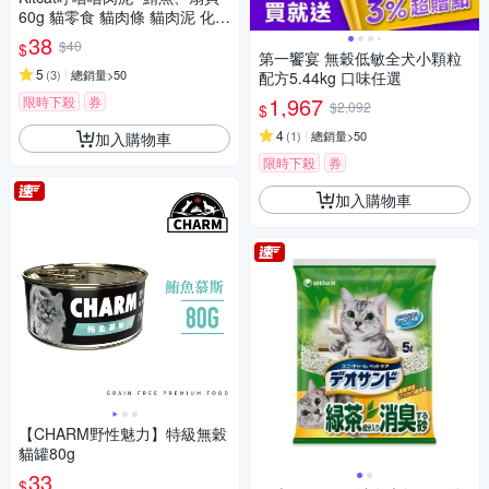
60g 貓零食 貓肉條 貓肉泥 化毛
牛磺酸
38
$40
$
第一饗宴 無穀低敏全犬小顆粒
5
(
3
)
總銷量>50
配方5.44kg 口味任選
1,967
限時下殺
券
$2,092
$
4
(
1
)
總銷量>50
加入購物車
限時下殺
券
加入購物車
【CHARM野性魅力】特級無穀
貓罐80g
33
$