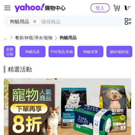
Yahoo購物中心
登入
狗貓用品
餐廚/杯瓶/淨水/寵物
狗貓用品
全部
狗貓玩具
戶外用品/衣物
狗貓清潔
貓砂/貓砂盆
分類
精選活動