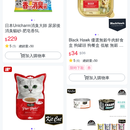
日本Unicharm消臭大師 尿尿後
消臭貓砂-肥皂香5L
229
$
Black Hawk 優選無穀牛肉鮮食
盒 狗罐頭 狗餐盒 低敏 無穀 適
5
(
5
)
總銷量>50
口性佳
34
$36
$
加入購物車
5
(
6
)
總銷量>50
限時下殺
券
加入購物車