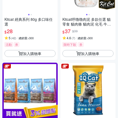
Kitcat 經典系列 80g 多口味任
Kitcat呼嚕嚕肉泥 多款任選 貓
選
零食 貓肉條 貓肉泥 化毛 牛磺
酸 保健零食
28
37
$39
$
$
5
4.6
(
42
)
總銷量>300
(
7
)
總銷量>300
活動
券
限時下殺
券
加入購物車
加入購物車