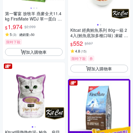
第一饗宴 放牧羊 燕麥全犬11.4
kg FirstMate WDJ 單一蛋白 狗
飼料
1,974
$2,099
$
Kitcat 經典鮪魚系列 80g一箱 2
5
(
3
)
總銷量>50
4入(鮪魚底加多種口味) 凍罐 貓
罐 化毛
552
限時下殺
$587
$
4.8
(
15
)
加入購物車
限時下殺
券
加入購物車
Kitcat呼嚕嚕肉泥- 鮪魚、扇貝