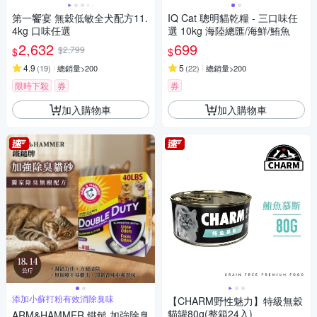
第一饗宴 無穀低敏全犬配方11.
IQ Cat 聰明貓乾糧 - 三口味任
4kg 口味任選
選 10kg 海陸總匯/海鮮/鮪魚
2,632
699
$2,799
$
$
4.9
5
(
19
)
總銷量>200
(
22
)
總銷量>200
限時下殺
券
券
加入購物車
加入購物車
添加小蘇打粉有效消除臭味
【CHARM野性魅力】特級無穀
貓罐80g(整箱24入)
ARM&HAMMER 鐵鎚 加強除臭