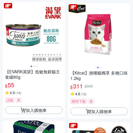
【EVARK渴望】低敏無穀貓主
【Kitcat】挑嘴貓獨享 多種口味
食罐80g
1.2kg
55
311
$
$330
$
4.9
(
14
)
4.8
(
12
)
活動
券
限時下殺
券
加入購物車
加入購物車