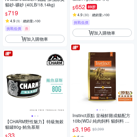
貓砂-礦砂 (40LB/18.14kg)
652
89折
$
719
$
4.9
(
30
)
總銷量>100
4.9
(
9
)
總銷量>100
挑戰低價
挑戰低價
券
加入購物車
加入購物車
Instinct原點 皇極鮮雞成貓配方
10lb(WDJ 純肉飼料 貓飼料 無
【CHARM野性魅力】特級無穀
穀飼料 肉含量95%)
貓罐80g-鮪魚慕斯
3,196
$3,399
$
33
$
5