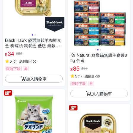
Black Hawk 優選無穀羊肉鮮食
盒 狗罐頭 狗餐盒 低敏 無穀 適
口性佳
34
$36
$
K9 Natural 鮮燉貓無穀主食罐8
5g 任選
5
(
5
)
總銷量>100
85
$90
限時下殺
券
$
5
(
1
)
總銷量>50
加入購物車
限時下殺
券
加入購物車