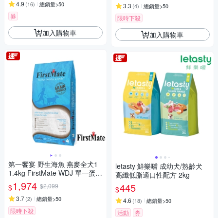
4.9
(
16
)
總銷量>50
3.3
(
4
)
總銷量>50
券
限時下殺
加入購物車
加入購物車
第一饗宴 野生海魚 燕麥全犬1
letasty 鮮樂嚐 成幼犬/熟齡犬
1.4kg FirstMate WDJ 單一蛋白
高纖低脂適口性配方 2kg
狗飼料
1,974
445
$2,099
$
$
3.7
(
2
)
總銷量>50
4.6
(
18
)
總銷量>50
限時下殺
活動
券