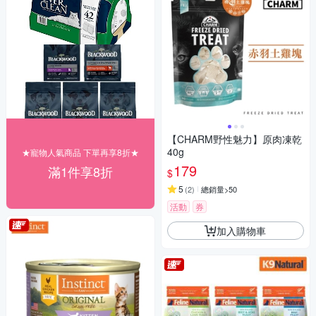
【CHARM野性魅力】原肉凍乾
40g
★寵物人氣商品 下單再享8折★
179
滿1件享8折
$
5
(
2
)
總銷量>50
活動
券
加入購物車