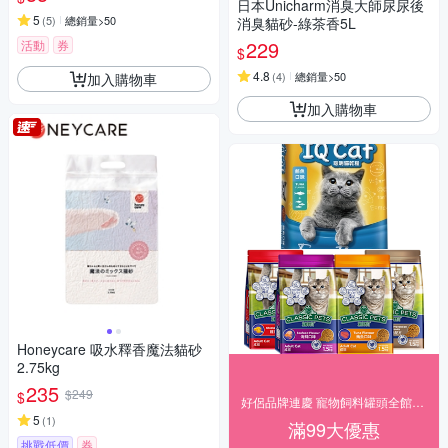
日本Unicharm消臭大師尿尿後
5
(
5
)
總銷量>50
消臭貓砂-綠茶香5L
229
活動
券
$
4.8
(
4
)
總銷量>50
加入購物車
加入購物車
Honeycare 吸水釋香魔法貓砂
2.75kg
235
$249
$
好侶品牌連慶 寵物飼料罐頭全館69折起
5
(
1
)
滿99大優惠
挑戰低價
券