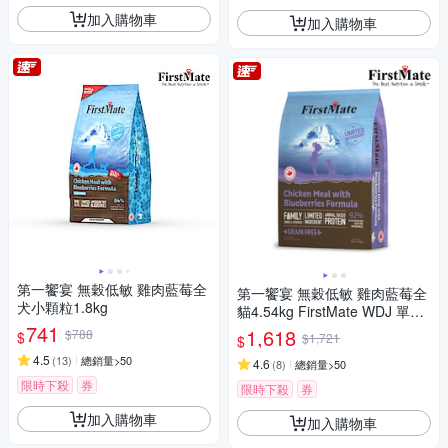
加入購物車
加入購物車
第一饗宴 無穀低敏 雞肉藍莓全
第一饗宴 無穀低敏 雞肉藍莓全
犬小顆粒1.8kg
貓4.54kg FirstMate WDJ 單一
741
蛋白 低GI 貓飼料
1,618
$788
$
$1,721
$
4.5
(
13
)
總銷量>50
4.6
(
8
)
總銷量>50
限時下殺
券
限時下殺
券
加入購物車
加入購物車