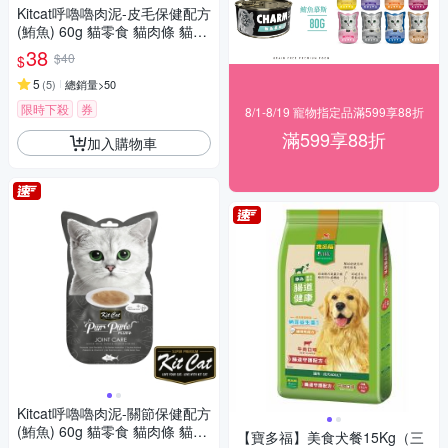
Kitcat呼嚕嚕肉泥-皮毛保健配方
(鮪魚) 60g 貓零食 貓肉條 貓肉
泥 化毛 牛磺酸 保健零食
38
$40
$
5
(
5
)
總銷量>50
限時下殺
券
8/1-8/19 寵物指定品滿599享88折
滿599享88折
加入購物車
Kitcat呼嚕嚕肉泥-關節保健配方
(鮪魚) 60g 貓零食 貓肉條 貓肉
【寶多福】美食犬餐15Kg（三