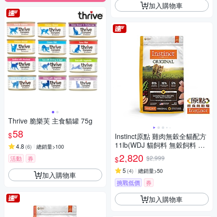
加入購物車
Thrive 脆樂芙 主食貓罐 75g
58
$
Instinct原點 雞肉無穀全貓配方
11lb(WDJ 貓飼料 無穀飼料 不
4.8
(
6
)
總銷量>100
含麩質 高肉含量)
2,820
$2,999
活動
券
$
5
(
4
)
總銷量>50
加入購物車
挑戰低價
券
加入購物車