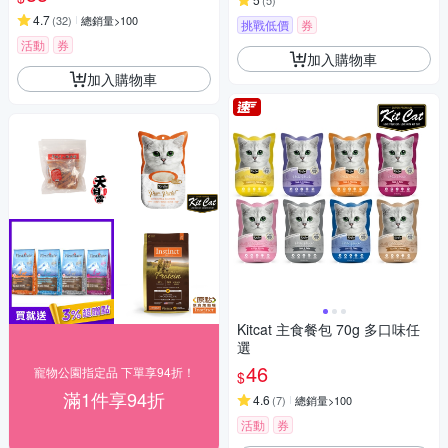
(
5
)
4.7
(
32
)
總銷量>100
挑戰低價
券
活動
券
加入購物車
加入購物車
Kitcat 主食餐包 70g 多口味任
選
46
寵物公園指定品 下單享94折！
$
滿1件享94折
4.6
(
7
)
總銷量>100
活動
券