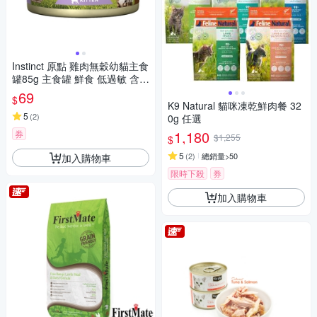
Instinct 原點 雞肉無穀幼貓主食
罐85g 主食罐 鮮食 低過敏 含肉
量高 適口性佳
69
$
K9 Natural 貓咪凍乾鮮肉餐 32
5
(
2
)
0g 任選
1,180
券
$1,255
$
5
(
2
)
總銷量>50
加入購物車
限時下殺
券
加入購物車