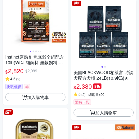
Instinct原點 鮭魚無穀全貓配方
10lb(WDJ 貓飼料 無穀飼料 不
含麩質 高肉含量)
2,820
$2,999
$
美國BLACKWOOD柏萊富-特調
犬配方犬糧 24LB(10.9KG)★
4.5
(
2
)
2,380
8折
挑戰低價
券
$
5
(
2
)
總銷量>50
加入購物車
限時下殺
加入購物車