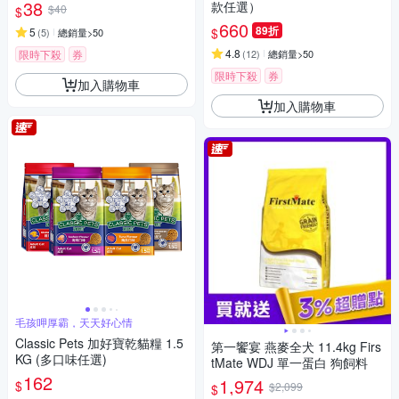
泥 化毛 牛磺酸 保健零食
38
款任選）
$40
$
660
89折
$
5
(
5
)
總銷量>50
4.8
限時下殺
券
(
12
)
總銷量>50
限時下殺
券
加入購物車
加入購物車
毛孩呷厚霸，天天好心情
Classic Pets 加好寶乾貓糧 1.5
第一饗宴 燕麥全犬 11.4kg Firs
KG (多口味任選)
tMate WDJ 單一蛋白 狗飼料
162
1,974
$
$2,099
$