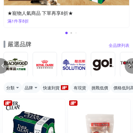
★寵物人氣商品 下單再享8折★
滿1件享8折
嚴選品牌
全品牌列表
分類
品牌
快速到貨
有現貨
挑戰低價
價格低到