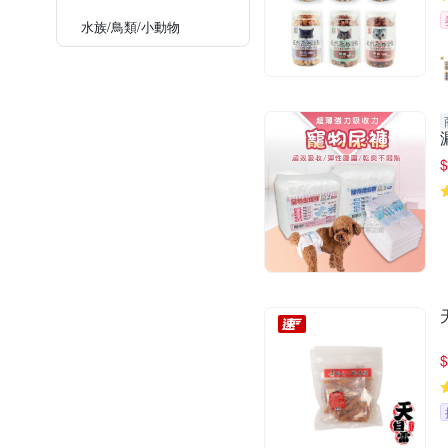
水族/鳥類/小動物
$
$