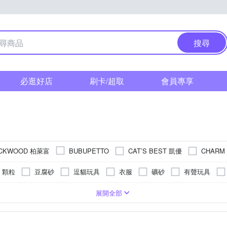
搜尋
必逛好店
刷卡/超取
會員專享
ACKWOOD 柏萊富
CAT’S BEST 凱優
CHAR
BUBUPETTO
Y梳芙
CATWANT 貓咪旺農場
doter 寵愛物語
Dog&Cat
顆粒
豆腐砂
逗貓玩具
衣服
礦砂
有聲玩具
Gimpet 竣寶
GBPH 好寶貝
Homerunpet霍曼
iCat 寵
無穀
餵食器
涼墊
床墊
口腔清潔除臭
貓跳台
KG以下)
類
成犬
寵物均適用
爬蟲類
幼貓
中型貓(3-6KG)
鼠
寵物
幼犬
兔
均適用
貓狗皆適用
其他尺寸
中型犬(10-20KG)
鳥
其他動物
高齡貓
小型貓(3KG以下)
高齡犬
XL
XXL
XXXL
展開全部
LION 獅王
ModaCore 摩達客
Kitcat
KOJIMA
Maru
推車
眼耳清潔除痕
木屑砂
驅蚤防蟲抗敏
貓便盆
UT 臭味滾
PamDogs 幫狗適
pet story 寵物物語
Petstages
胸帶
皮膚止癢護理
尿布
側背包
運輸籠
紙