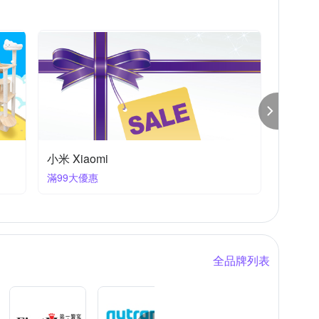
et 消臭大師
URBANER 奧本
YU 東方森草
座
有喵病
汪汪寶貝
環寶靈
★寵物人氣商品 下單再享8折★
滿1件享8折
全品牌列表