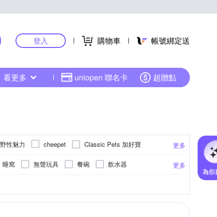
購物車
帳號綁定送
登入
看更多
uniopen 聯名卡
超贈點
M 野性魅力
Classic Pets 加好寶
cheepet
更多
EverClean 藍鑽
EVARK 渴望
睡窩
無聲玩具
餐碗
飲水器
更多
喵樂
Instinct 原點
IRIS
配飾
項圈
寵物用品耗材
胸背
大型貓(6KG以上)
MDOBI 摩多比
kan
NBP
罐頭
肉製類
後背包
除臭碳
Pilou 法國皮樂
Petkit 佩奇
砂
領巾
提包
撿便器
狗籠