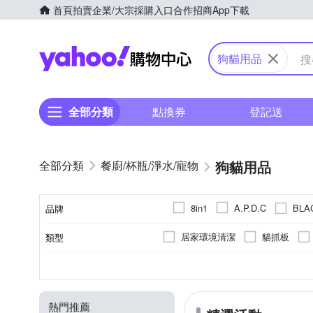
首頁
拍賣
企業/大宗採購入口
合作招商
App下載
Yahoo購物中心
狗貓用品
全部分類
點換券
登記送
狗貓用品
餐廚/杯瓶/淨水/寵物
BL
8in1
A.P.D.C
品牌
Co.Co.Cat 酷酷貓
COS
居家環境清潔
貓抓板
類型
品牌名稱
FD.Cattery 喵仙儿
GEX
洗毛精
毛梳
尿墊
貓狗皆適用
貓
全貓
全貓
狗
全犬
全犬
鼠/兔
貓
成貓
小型犬(10
狗
鳥
XS
S
M
L
顏色
尺寸
適用動物類別
適用對象
適用階段
體型
Kinloch Anderson 金安德森
行為訓練用品
拉繩
Nutrience 紐崔斯
ODO
熱門推薦
貓籠
濕紙巾
介護品