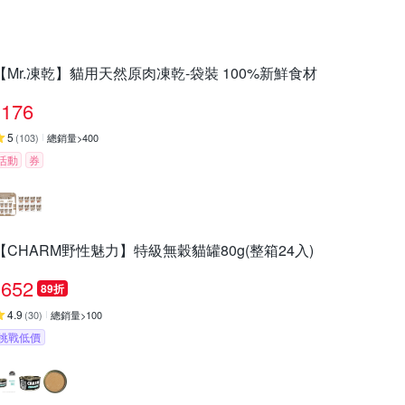
【Mr.凍乾】貓用天然原肉凍乾-袋裝 100%新鮮食材
176
5
(
103
)
總銷量>400
活動
券
【CHARM野性魅力】特級無穀貓罐80g(整箱24入)
652
89折
4.9
(
30
)
總銷量>100
挑戰低價