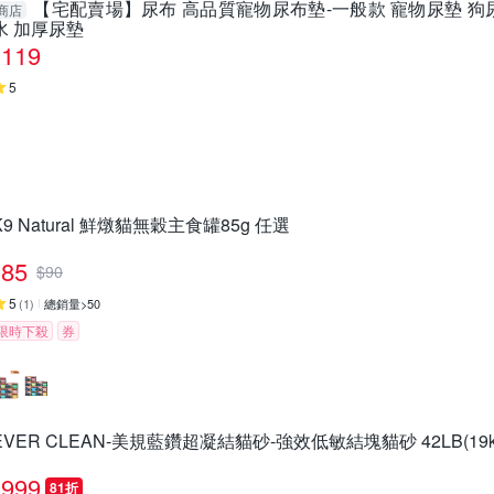
【宅配賣場】尿布 高品質寵物尿布墊-一般款 寵物尿墊 狗尿
商店
水 加厚尿墊
119
5
K9 Natural 鮮燉貓無穀主食罐85g 任選
85
$
90
5
(
1
)
總銷量>50
限時下殺
券
EVER CLEAN-美規藍鑽超凝結貓砂-強效低敏結塊貓砂 42LB(19
999
81折