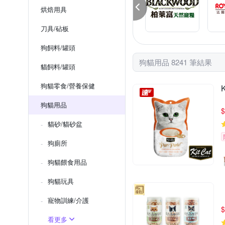
烘焙用具
刀具/砧板
狗飼料/罐頭
狗貓用品 8241 筆結果
貓飼料/罐頭
狗貓零食/營養保健
狗貓用品
$
貓砂/貓砂盆
狗廁所
狗貓餵食用品
狗貓玩具
寵物訓練/介護
$
看更多