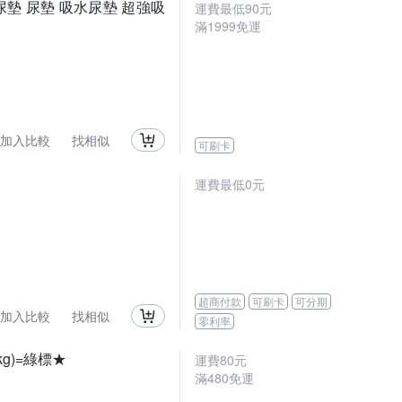
墊 尿墊 吸水尿墊 超強吸
運費最低
90
元
滿
1999
免運
加入比較
找相似
可刷卡
運費最低0元
超商付款
可刷卡
可分期
加入比較
找相似
零利率
kg)=綠標★
運費80元
滿480免運