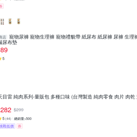
券
寵物尿褲 寵物生理褲 寵物禮貌帶 紙尿布 紙尿褲 尿褲 生理褲
商店
漏尿布墊
89
5
天目雷 純肉系列-量販包 多種口味 (台灣製造 純肉零食 肉片 肉乾 
282
$
299
5
(
44
)
總銷量>500
挑戰低價
券