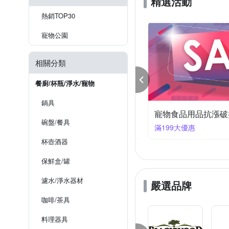
精選活動
QHL 
PetDreamHouse
零件
熱銷TOP30
Ｍamy Pets
ZippyPaws
寵物公園
第一饗宴
貓本屋
相關分類
餐廚/杯瓶/淨水/寵物
鍋具
 Xiaomi
寵物公園指定品 下單
碗盤/餐具
9大優惠
滿1件享94折
杯壺酒器
保鮮盒/罐
濾水/淨水器材
嚴選品牌
咖啡/茶具
料理器具