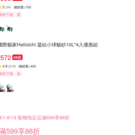
5
(
34
)
總銷量>700
限時下殺
券
國際貓家HelloIchi 凝結小球貓砂10L*4入優惠組
572
89折
4.8
(
219
)
總銷量>400
限時下殺
券
8/1-8/19 寵物指定品滿599享88折
滿599享88折