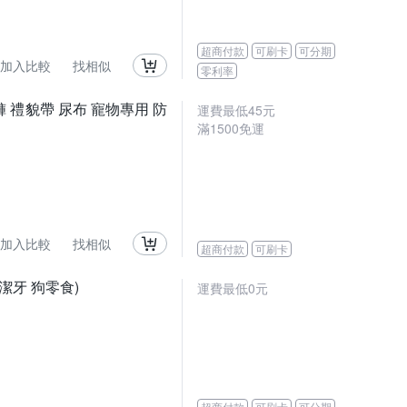
超商付款
可刷卡
可分期
加入比較
找相似
零利率
 禮貌帶 尿布 寵物專用 防
運費最低
45
元
滿
1500
免運
加入比較
找相似
超商付款
可刷卡
潔牙 狗零食)
運費最低0元
超商付款
可刷卡
可分期