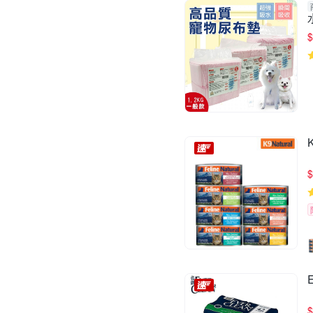
$
$
$