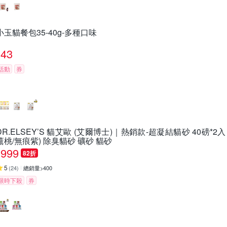
小玉貓餐包35-40g-多種口味
43
活動
券
DR.ELSEY’S 貓艾歐 (艾爾博士)｜熱銷款-超凝結貓砂 40磅*2
薰桃/無痕紫) 除臭貓砂 礦砂 貓砂
999
82折
5
(
24
)
總銷量>400
限時下殺
券