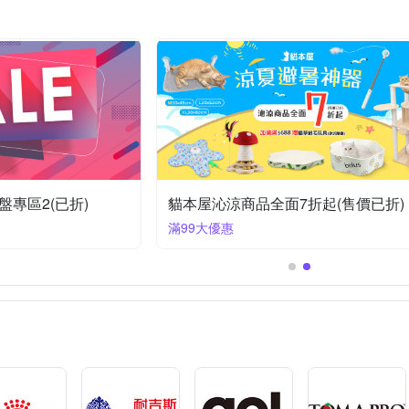
酷奇
Richell 利其爾
Unicharm P
QQ KIT
Truly House
其他品牌
匠藝家居
國際貓家
寵愛有家
日本金牛
金德恩
享94折！
【寵物】指定品滿399享81折
滿399享81折