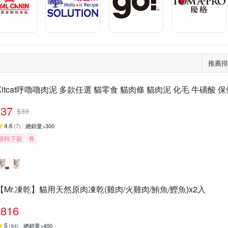
推薦排
Kitcat呼嚕嚕肉泥 多款任選 貓零食 貓肉條 貓肉泥 化毛 牛磺酸 
37
$
39
4.6
(
7
)
總銷量>300
限時下殺
券
【Mr.凍乾】貓用天然原肉凍乾(雞肉/火雞肉/鮪魚/鰹魚)x2入
816
5
(
94
)
總銷量>400