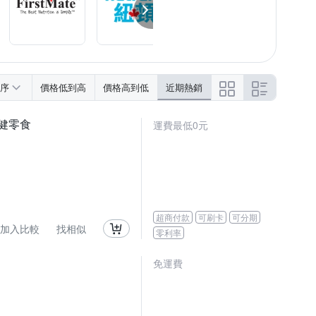
序
價格低到高
價格高到低
近期熱銷
保健零食
運費最低0元
超商付款
可刷卡
可分期
加入比較
找相似
零利率
免運費