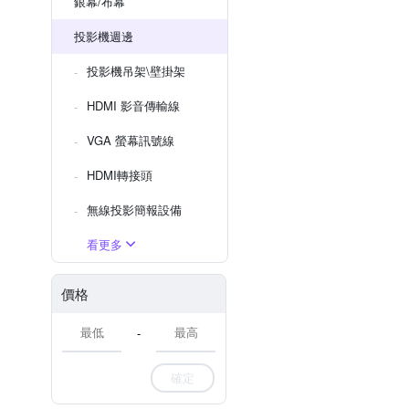
銀幕/布幕
投影機週邊
投影機吊架\壁掛架
HDMI 影音傳輸線
VGA 螢幕訊號線
HDMI轉接頭
無線投影簡報設備
看更多
價格
-
確定