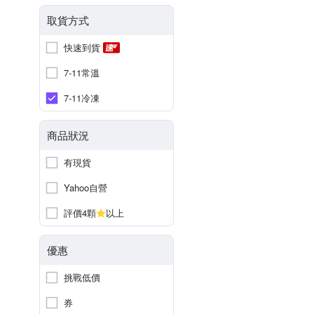
取貨方式
快速到貨
7-11常溫
7-11冷凍
商品狀況
有現貨
Yahoo自營
評價4顆
以上
優惠
挑戰低價
券