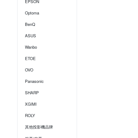
EPSON
Optoma
BenQ
ASUS
Wanbo
ETOE
OVO
Panasonic
SHARP
XGIMI
ROLY
其他投影機品牌