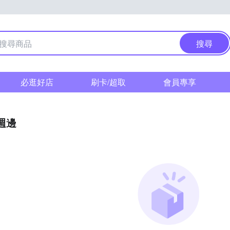
搜尋
必逛好店
刷卡/超取
會員專享
週邊