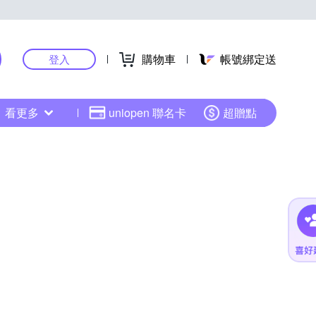
購物車
帳號綁定送
登入
看更多
uniopen 聯名卡
超贈點