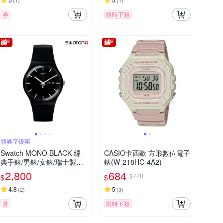
(
1
)
(
1
)
券
限時下殺
領券享優惠
Swatch MONO BLACK 經
CASIO卡西歐 方形數位電子
典手錶/男錶/女錶/瑞士製造
錶(W-218HC-4A2)
SO29B704 (41mm)
2,800
684
$720
$
$
4.8
5
(
2
)
(
3
)
券
限時下殺