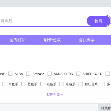
搜尋
必逛好店
刷卡/超取
會員專享
ONE
ALBA
Amband
ANNE KLEIN
ARIES GOLD
N 星辰
Disney 迪士尼
DF 
COMET
Daniel Wellington
白色系
藍色系
銀色系
綠色系
粉紅色系
多
ting Love 天長地久
FLUNGO 佛朗明哥
Flik Flak
FOCE
貝
紫色系
咖啡色系
黃色系
橘色系
卡其色系
樹脂錶帶
疊錶扣
系
礦石鏡面
合金
30米
玫瑰金色系
一般摺疊錶扣
碳纖維
皮革錶帶
藍寶石水晶鏡面
200米
金色系
橡膠
帆布錶帶
無
活動式錶扣
陶瓷
白色系
強化玻璃
300米
陶瓷錶帶
黃銅
蝴蝶釦
咖啡色系
玻璃鏡面
鈦金屬
橡膠/塑膠/樹脂
安全式摺疊錶
粉紅色系
塑膠玻璃(
皮
展開全部
 MARTIN
HELLO KITTY
Ice-Watch
iSFun
KANGOL
系
橘色系
透明
卡其色系
ORIENT 東方錶
NATURALLY JOJO
PARKER PHILIP
PAR
推薦排