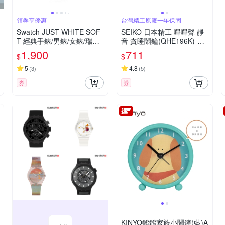
領券享優惠
台灣精工原廠一年保固
Swatch JUST WHITE SOF
SEIKO 日本精工 嗶嗶聲 靜
T 經典手錶/男錶/女錶/瑞士
音 貪睡鬧鐘(QHE196K)-黑/
製造 SO28W107-S14 (34m
6.6X6.6cm
1,900
711
$
$
m)
5
4.8
(
3
)
(
5
)
券
券
KINYO鬍鬚家族小鬧鐘(藍)A