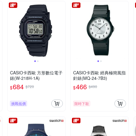
CASIO卡西歐 方形數位電子
CASIO卡西歐 經典極簡風指
錶(W-218H-1A)
針錶(MQ-24-7B3)
684
466
$720
$490
$
$
挑戰低價
限時下殺