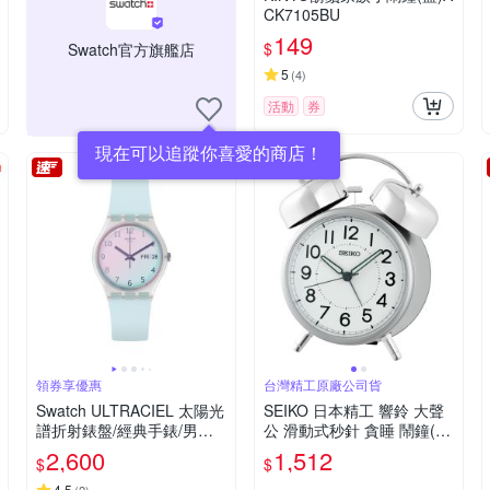
CK7105BU
149
$
Swatch官方旗艦店
5
(
4
)
活動
券
現在可以追蹤你喜愛的商店！
領券享優惠
台灣精工原廠公司貨
Swatch ULTRACIEL 太陽光
SEIKO 日本精工 響鈴 大聲
譜折射錶盤/經典手錶/男錶/
公 滑動式秒針 貪睡 鬧鐘(Q
女錶/瑞士製造 GE713 (34m
HK063S)銀15.2X12.2cm
2,600
1,512
$
$
m)
4.5