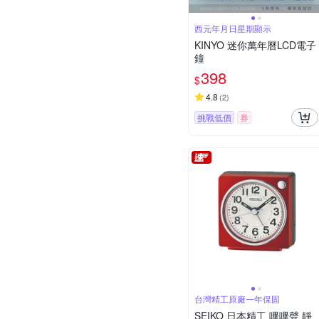
西元年月日星期顯示
KINYO 迷你萬年曆LCD電子
鐘
398
$
4.8
(
2
)
挑戰低價
券
台灣精工原廠一年保固
SEIKO 日本精工 嗶嗶聲 靜