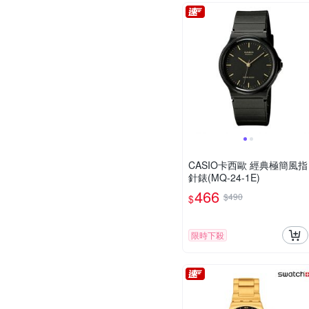
CASIO卡西歐 經典極簡風指
針錶(MQ-24-1E)
466
$490
$
限時下殺