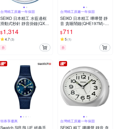
台灣精工原廠一年保固
台灣精工原廠一年保固
SEIKO 日本精工 水藍邊框
SEIKO 日本精工 嗶嗶聲 靜
滑動式秒針 靜音掛鐘(QXA3
音 貪睡鬧鐘(QHE197M)-綠/
78L)-藍-白/31cm
6.6X6.6cm
1,314
711
$
$
4.7
5
(
3
)
(
1
)
券
券
領券享優惠
台灣精工原廠一年保固
Swatch SIR BLUE 經典手
SEIKO 精工 嗶嗶聲 靜音 貪