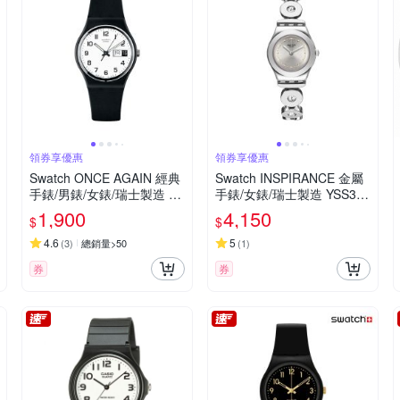
領券享優惠
領券享優惠
Swatch ONCE AGAIN 經典
Swatch INSPIRANCE 金屬
手錶/男錶/女錶/瑞士製造 G
手錶/女錶/瑞士製造 YSS317
B743-S26 (34mm)
G (25mm)
1,900
4,150
$
$
4.6
5
(
3
)
總銷量>50
(
1
)
券
券