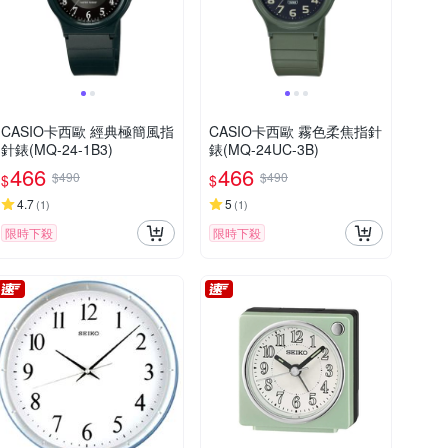
CASIO卡西歐 經典極簡風指
CASIO卡西歐 霧色柔焦指針
針錶(MQ-24-1B3)
錶(MQ-24UC-3B)
466
466
$490
$490
$
$
4.7
5
(
1
)
(
1
)
限時下殺
限時下殺