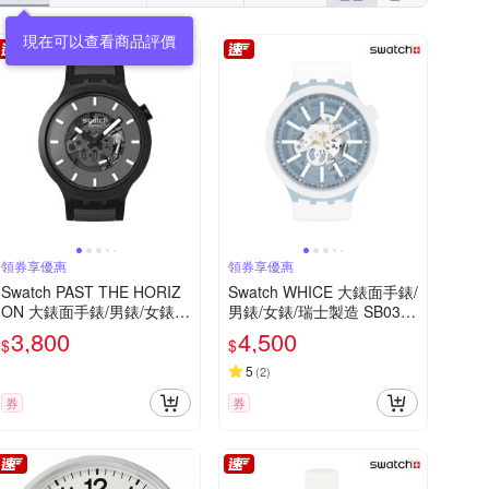
SKMEI 時刻美
Timberland
TIMEX
現在可以查看商品評價
其他品牌
ZOOM
領券享優惠
領券享優惠
Swatch PAST THE HORIZ
Swatch WHICE 大錶面手錶/
ON 大錶面手錶/男錶/女錶/
男錶/女錶/瑞士製造 SB03N
瑞士製造 SB05B113 (47m
103 (47mm)
3,800
4,500
$
$
m)
5
(
2
)
券
券