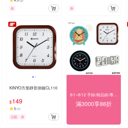
(
2
)
券
券
KINYO方形靜音掛鐘CL110
8/1~8/12 手錶/精品錶/專櫃飾品 指定商品滿$3000享88折
149
$
滿3000享88折
5
(
1
)
活動
券