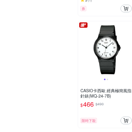
(
1
)
券
CASIO卡西歐 經典極簡風指
針錶(MQ-24-7B)
466
$490
$
限時下殺