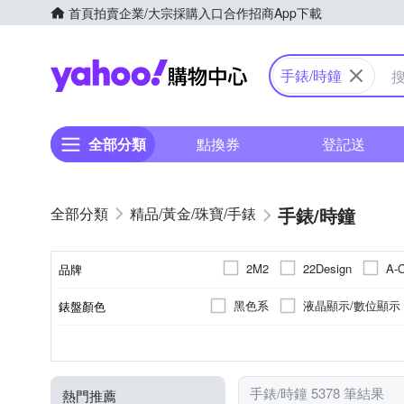
首頁
拍賣
企業/大宗採購入口
合作招商
App下載
Yahoo購物中心
手錶/時鐘
全部分類
點換券
登記送
手錶/時鐘
精品/黃金/珠寶/手錶
2M2
22Design
A-
品牌
CASIO 卡西歐
CITIZE
黑色系
液晶顯示/數位顯示
錶盤顏色
品牌名稱
Everlas
EROS CERES
米色系
紅色系
珍珠
銀色系
礦物玻璃
生活防水
不鏽鋼
一般穿式 (ㄇ型)
鍊帶錶帶
黑色系
樹脂
壓克力鏡面
100米
橡膠/塑膠/矽膠/
按壓式摺
塑膠
藍色
50米
錶帶顏色
鏡面材質
防水級別(米)
錶殼材質
錶扣
錶帶材質
Hush Puppies
HANNAH
紫色系
其他
米色系
黃色
MANGO
Mirabelle
手錶/時鐘 5378 筆結果
熱門推薦