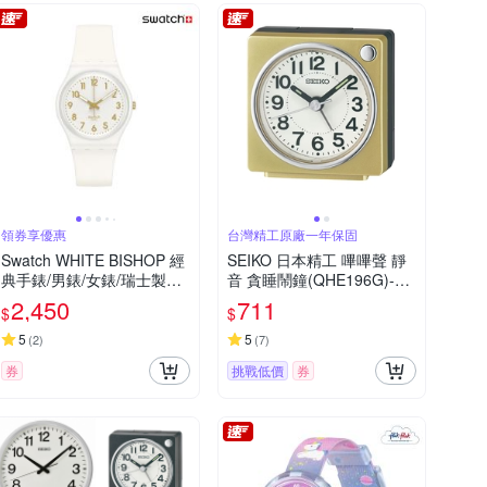
領券享優惠
台灣精工原廠一年保固
Swatch WHITE BISHOP 經
SEIKO 日本精工 嗶嗶聲 靜
典手錶/男錶/女錶/瑞士製造
音 貪睡鬧鐘(QHE196G)-金/
SO28W106-S14 (34mm)
6.6X6.6cm
2,450
711
$
$
5
5
(
2
)
(
7
)
券
挑戰低價
券