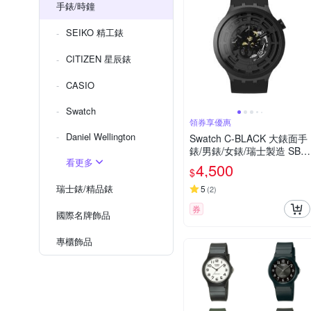
手錶/時鐘
SEIKO 精工錶
CITIZEN 星辰錶
CASIO
Swatch
領券享優惠
Daniel Wellington
Swatch C-BLACK 大錶面手
錶/男錶/女錶/瑞士製造 SB0
看更多
3B100 (47mm)
4,500
$
瑞士錶/精品錶
5
(
2
)
券
國際名牌飾品
專櫃飾品