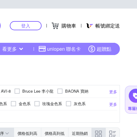
購物車
帳號綁定送
登入
看更多
uniopen 聯名卡
超贈點
Bruce Lee 李小龍
BAONA 寶納
AVI-8
更多
童趣館
EDISON 愛迪生
elegantsis 愛樂時
色系
金色系
玫瑰金色系
灰色系
更多
FUTABA 花卉鐘
FOSSIL
FOCUS
透明
錶帶
扣
RESIN GLASS)
革
綠色系
青銅
無
其他
不鏽鋼鍍金
灰色系
無
多色系
不鏽鋼鍍黑
紅色系
更多
更多
Kelaimiya 克萊米亞
KINYO
LIBERTY
NIS BOX
PHILIPPI
Relax Time
序
價格低到高
價格高到低
近期熱銷