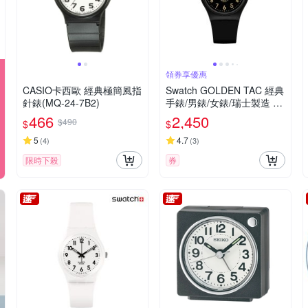
領券享優惠
CASIO卡西歐 經典極簡風指
Swatch GOLDEN TAC 經典
針錶(MQ-24-7B2)
手錶/男錶/女錶/瑞士製造 S
O28B113 (34mm)
466
2,450
$490
$
$
5
4.7
(
4
)
(
3
)
限時下殺
券