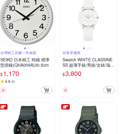
台灣精工原廠一年保固
領券享優惠
SEIKO 日本精工 時鐘 標準
Swatch WHITE CLASSINE
型掛鐘(QHA009A)30.5cm
SS 超薄手錶/男錶/女錶/瑞士
製造 SS08K102-S14 (34m
1,170
3,800
$
$
m)
4.9
(
9
)
券
券