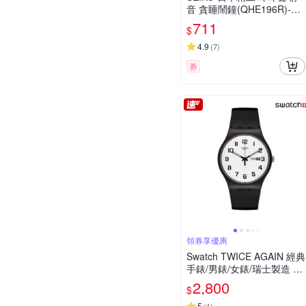
音 貪睡鬧鐘(QHE196R)-紅/
6.6X6.6cm
711
$
4.9
(
7
)
券
領券享優惠
Swatch TWICE AGAIN 經典
手錶/男錶/女錶/瑞士製造 S
O29B703 (41mm)
2,800
$
5