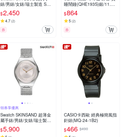
錶/男錶/女錶/瑞士製造 SO2
睡鬧鐘(QHE193S)銀/11.2X
8N702 (34mm)
8.8cm
2,450
864
$
$
4.7
5
(
2
)
(
2
)
券
券
領券享優惠
Swatch SKINSAND 超薄金
CASIO卡西歐 經典極簡風指
屬手錶/男錶/女錶/瑞士製造
針錶(MQ-24-1B2)
SYXS117M (38mm)
5,900
466
$490
$
$
5
5