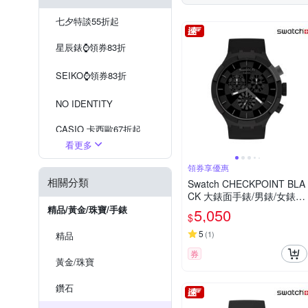
RHYTHM 日本麗聲
Rov
七夕特談55折起
TRISTAR
UMBRA
星辰錶⌚️領券83折
SEIKO⌚️領券83折
NO IDENTITY
CASIO 卡西歐67折起
看更多
現在流行『戒指錶』
領券享優惠
相關分類
SEIKO 掛鐘
Swatch CHECKPOINT BLA
CK 大錶面手錶/男錶/女錶/
WIRED 出清5折
瑞士製造 SB02B400 (47m
精品/黃金/珠寶/手錶
5,050
$
m)
5
(
1
)
精品
券
黃金/珠寶
鑽石