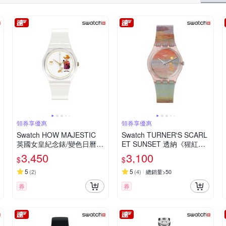
en Dino 羅梵迪諾
SANRIO 三麗鷗
SEIKO 精工
SWATCH
Valentino Coupeau
VA VA VOOM
Watchband
WIDE VIEW
領券享優惠
領券享優惠
Swatch HOW MAJESTIC
Swatch TURNER‵S SCARL
英國女皇紀念錶/變色日曆
ET SUNSET 透納《猩紅日
輪/瑞士製造 GZ711 (34m
落》/泰德美術館聯名 SO28
3,450
3,100
$
$
m)
Z700 (34mm)
5
5
(
2
)
(
4
)
總銷量>50
券
券