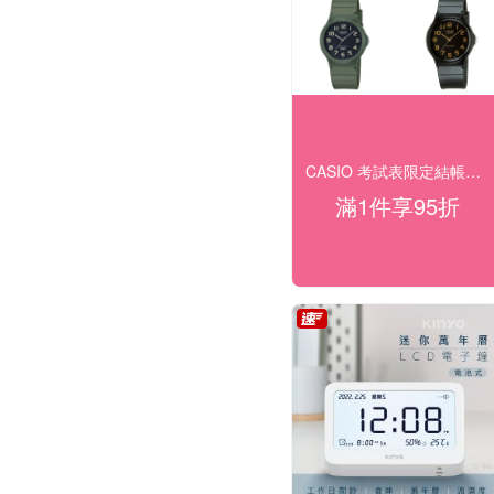
CASIO 考試表限定結帳95折(快速出貨)
滿1件享95折