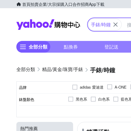
首頁
拍賣
企業/大宗採購入口
合作招商
App下載
Yahoo購物中心
手錶/時鐘
全部分類
點換券
登記送
手錶/時鐘
精品/黃金/珠寶/手錶
adidas 愛迪達
A-ONE
品牌
CITIZEN 星辰
Click
黑色系
白色系
藍色
錶盤顏色
品牌名稱
Everlasting Love 天長地久
珍珠貝
紅色系
玫瑰
銀色系
藍寶石水晶鏡面
不鏽鋼
100米
按壓式摺疊錶扣
鍊帶錶帶
50米
黑色系
樹脂
皮革錶帶
強化玻璃
一般穿式 (
30米
合金
咖啡
錶帶顏色
鏡面材質
錶殼材質
防水級別(米)
錶扣
錶帶材質
LEVIS
LICORNE
卡其色系
不鏽鋼鍍黑
米色系
不銹鋼
紫
ORIENT 東方錶
o.d.m.
熱門推薦