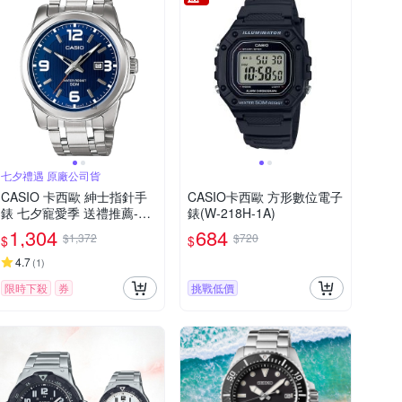
七夕禮遇 原廠公司貨
CASIO 卡西歐 紳士指針手
CASIO卡西歐 方形數位電子
錶 七夕寵愛季 送禮推薦-藍x
錶(W-218H-1A)
銀 MTP-1314D-2A
1,304
684
$1,372
$720
$
$
4.7
(
1
)
限時下殺
券
挑戰低價