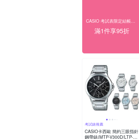
CASIO 考試表限定結帳95折
滿1件享95折
考試錶推薦
CASIO卡西歐 簡約三眼指針
鋼帶錶(MTP-V300D/LTP-V3