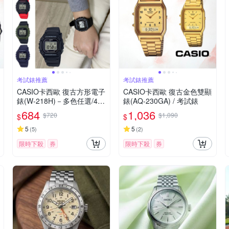
考試錶推薦
考試錶推薦
CASIO卡西歐 復古方形電子
CASIO卡西歐 復古金色雙顯
錶(W-218H)－多色任選/43.
錶(AQ-230GA) / 考試錶
2mm / 考試錶
684
1,036
$720
$1,090
$
$
5
5
(
5
)
(
2
)
限時下殺
券
限時下殺
券