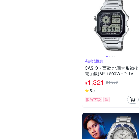
考試錶推薦
CASIO卡西歐 地圖方形鐵帶
電子錶(AE-1200WHD-1A) /
考試錶
1,321
$1,390
$
5
(
1
)
限時下殺
券