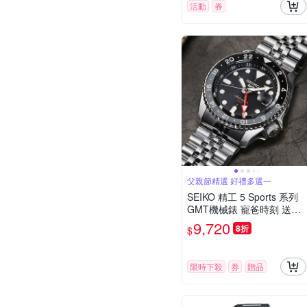
活動
券
父親節精選 好禮多選一
SEIKO 精工 5 Sports 系列
GMT機械錶 寵爸時刻 送禮
推薦-42.5mm (SSK001K1/4
9,720
8折
$
R34-00A0D)_SK045
限時下殺
券
贈品