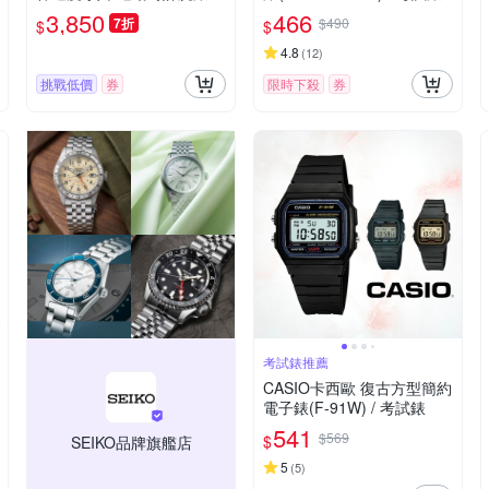
棕色_EFB-730L-7AV-3A_40
3,850
466
7折
$490
$
$
mm
4.8
(
12
)
挑戰低價
券
限時下殺
券
考試錶推薦
CASIO卡西歐 復古方型簡約
電子錶(F-91W) / 考試錶
541
$569
$
SEIKO品牌旗艦店
5
(
5
)