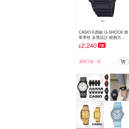
CASIO卡西歐 G-SHOCK 簡
單率性 全黑設計 經典方形
系列_DW-5600UBB-1_42.8
2,240
7折
$
mm
限時下殺
券