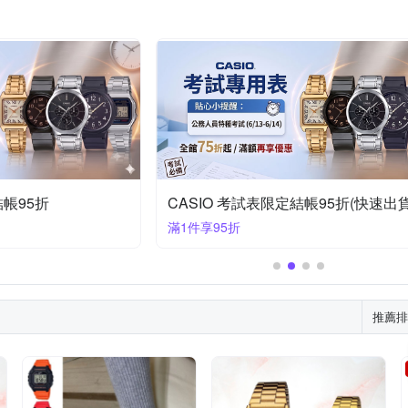
EIKO 精工
SKMEI 時刻美
STAR
STRAND
Timberland
ess 陶瓷錶
其他品牌
VOGUE
VA VA VOOM
ZOOM
折
CASIO 限定推薦結帳88折起(折後72
滿1件享88折
推薦排