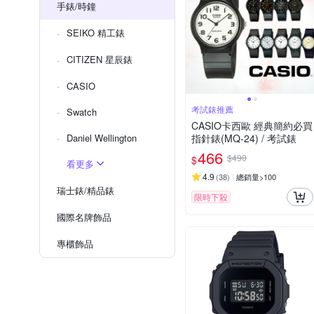
手錶/時鐘
SEIKO 精工錶
CITIZEN 星辰錶
CASIO
考試錶推薦
Swatch
CASIO卡西歐 經典簡約必買
Daniel Wellington
指針錶(MQ-24) / 考試錶
466
$490
$
看更多
4.9
(
38
)
總銷量>100
瑞士錶/精品錶
限時下殺
國際名牌飾品
專櫃飾品