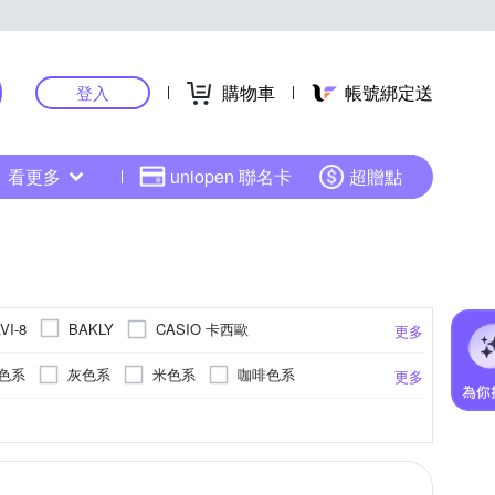
購物車
帳號綁定送
登入
看更多
uniopen 聯名卡
超贈點
CASIO 卡西歐
VI-8
BAKLY
更多
elegantsis 愛樂時
Elida
色系
灰色系
米色系
咖啡色系
更多
Y
iSFun
iwatch
JEEP
KINYO
透明
其他
RESIN GLASS)
錶帶
釦
銅
粉紅色系
皮革
無
玻麗錶帶
K9水晶玻璃
綠色系
無
其他
紅色系
泰坦玻璃
不鏽鋼鍍金
更多
更多
NIXON
Nordgreen
NO IDENTITY
ROSDENTON 勞斯丹頓
Relax Time