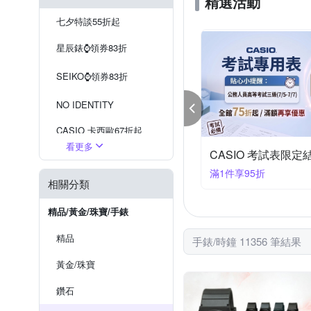
精選活動
Roven Dino 羅梵迪諾
S
七夕特談55折起
Van
Valentino Coupeau
星辰錶⌚️領券83折
SEIKO⌚️領券83折
NO IDENTITY
CASIO 卡西歐67折起
看更多
SIO 卡西歐 超值搶購 結帳7折
SEIKO 精工錶結帳8
現在流行『戒指錶』
件享7折
滿1件享8折
相關分類
SEIKO 掛鐘
WIRED 出清5折
精品/黃金/珠寶/手錶
精品
手錶/時鐘 11356 筆結果
黃金/珠寶
鑽石