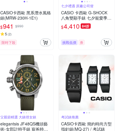
七夕禮遇 原廠公司貨
CASIO卡西歐 黑系潛水風格
CASIO 卡西歐 G-SHOCK
錶(MRW-230H-1E1)
八角雙顯手錶 七夕寵愛季
送禮推薦 GM-2100BB-1A
941
4,410
$990
84折
$
$
5
(
2
)
限時下殺
挑戰低價
券
父親節精選 大錶徑女錶
考試錶推薦
elegantsis JF48QS機頭藝
CASIO卡西歐 簡約時尚方型
術-女郎計時手錶 寵爸時刻
指針錶(MQ-27) / 考試錶