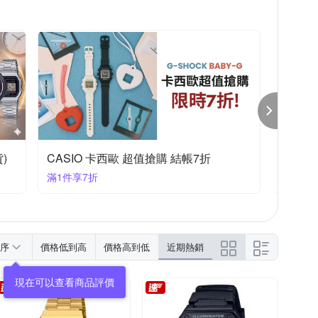
TIMEX
TRIWA
TYLOR
折起
SEIKO 精工錶結帳8折
CASI
滿1件享8折
滿1件享
序
價格低到高
價格高到低
近期熱銷