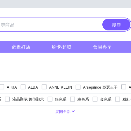
搜尋
必逛好店
刷卡/超取
會員專享
Arseprince 亞瑟王子
AIKIA
ALBA
ANNE KLEIN
A
Daniel Wellington
DIESEL
DOMENI COMPANY
Electric
系
液晶顯示/數位顯示
銀色系
綠色系
金色系
粉紅
FLUNGO 佛朗明哥
FOSSIL
Hush Puppies
HELLO KITT
金色系
紫色系
多色系
橘色系
黃色系
卡其色系
ㄇ型)
色系
橡膠/塑膠/矽膠/樹脂錶帶
200米
鈦金屬
礦石鏡面
金色系
一般摺疊錶扣
生活防水
黃銅
礦物玻璃
玫瑰金色系
塑膠
帆布錶帶
300米
安全式摺疊錶扣
玻璃鏡面
陶瓷
藍色系
無
橡膠/塑膠/樹脂錶帶
碳纖維
其他
壓克力鏡面
白色系
活動式錶扣
橡膠
灰色系
塑膠玻璃(
陶瓷
蝴蝶
青
展開全部
Lovel 愛生活
Luscious Girls
Max Max
Mirabelle
Mirro
色系
其他
透明
黃色系
橘色系
多色系
OBLVLO 歐弗洛
OBAKU
PARKER PHILIP
Q&Q