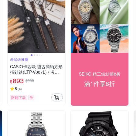
考試錶推薦
CASIO卡西歐 復古簡約方形
指針錶(LTP-V007L) / 考試
SEIKO 精工錶結帳8折
錶
893
$939
$
滿1件享8折
5
(
4
)
限時下殺
券