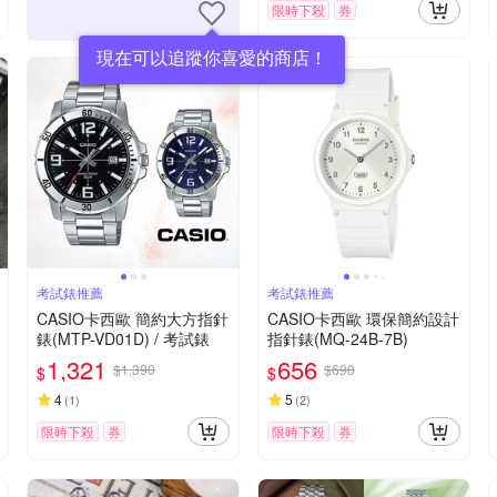
限時下殺
券
現在可以追蹤你喜愛的商店！
考試錶推薦
考試錶推薦
CASIO卡西歐 簡約大方指針
CASIO卡西歐 環保簡約設計
錶(MTP-VD01D) / 考試錶
指針錶(MQ-24B-7B)
1,321
656
$1,390
$690
$
$
4
5
(
1
)
(
2
)
限時下殺
券
限時下殺
券