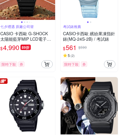
七夕禮遇 原廠公司貨
考試錶推薦
CASIO 卡西歐 G-SHOCK
CASIO卡西歐 繽紛果凍指針
太陽能藍芽MIP LCD電子錶
錶(MQ-24S-2B) / 考試錶
手錶 七夕寵愛季 送禮推薦
4,990
561
89折
$590
$
$
GW-BX5600-1A1
5
(
2
)
限時下殺
券
限時下殺
券