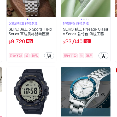
父親節精選 好禮多選一
好禮獻爸 好禮多選一
SEIKO 精工 5 Sports Field
SEIKO 精工 Presage Classi
Series 軍裝風格雙時區機械
c Series 若竹色 傳統工藝色
錶 寵爸時刻 送禮推薦-39.4
彩機械錶 爸氣登場 送禮首
9,720
23,040
8折
8折
$
$
mm (HDB002/4R34-00C0
選-38mm(HCC002/6R51-0
S)_SK045
0G0G)_SK045
限時下殺
券
贈品
限時下殺
券
贈品