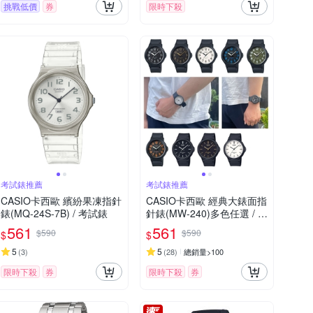
挑戰低價
券
限時下殺
考試錶推薦
考試錶推薦
CASIO卡西歐 繽紛果凍指針
CASIO卡西歐 經典大錶面指
錶(MQ-24S-7B) / 考試錶
針錶(MW-240)多色任選 / 考
試錶
561
561
$590
$590
$
$
5
5
(
3
)
(
28
)
總銷量>100
限時下殺
券
限時下殺
券