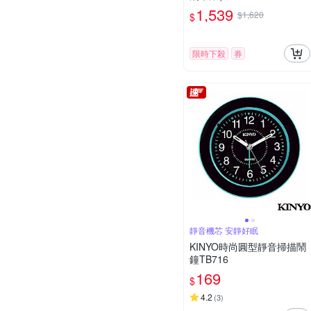
00D) / 考試錶
1,539
$1,620
$
限時下殺
券
靜音機芯 安靜好眠
KINYO時尚圓型靜音掃描鬧
鐘TB716
169
$
4.2
(
3
)