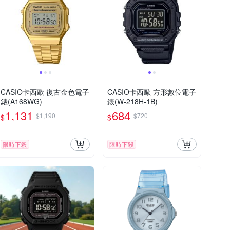
CASIO卡西歐 復古金色電子
CASIO卡西歐 方形數位電子
錶(A168WG)
錶(W-218H-1B)
1,131
684
$1,190
$720
$
$
限時下殺
限時下殺