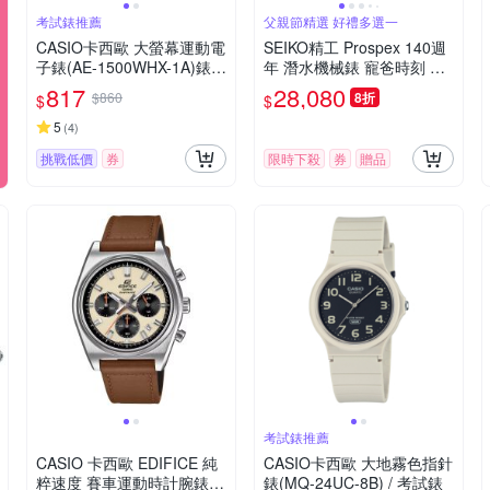
考試錶推薦
父親節精選 好禮多選一
CASIO卡西歐 大螢幕運動電
SEIKO精工 Prospex 140週
子錶(AE-1500WHX-1A)錶帶
年 潛水機械錶 寵爸時刻 送
加長款 / 考試錶
禮推薦-40.5mm (SPB213J
817
28,080
$860
8折
$
$
1/6R35-01R0S)_SK045
5
(
4
)
挑戰低價
券
限時下殺
券
贈品
考試錶推薦
CASIO 卡西歐 EDIFICE 純
CASIO卡西歐 大地霧色指針
粹速度 賽車運動時計腕錶
錶(MQ-24UC-8B) / 考試錶