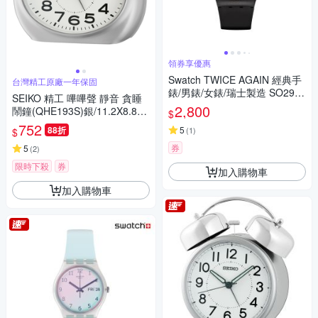
領券享優惠
Swatch TWICE AGAIN 經典手
台灣精工原廠一年保固
錶/男錶/女錶/瑞士製造 SO29B
SEIKO 精工 嗶嗶聲 靜音 貪睡
703 (41mm)
2,800
鬧鐘(QHE193S)銀/11.2X8.8c
$
m
752
88折
5
(
1
)
$
券
5
(
2
)
限時下殺
券
加入購物車
加入購物車