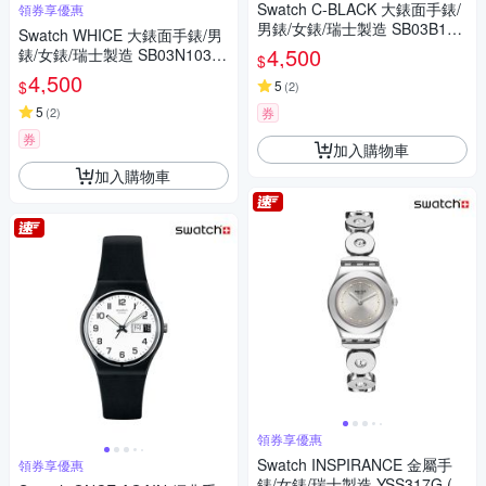
Swatch C-BLACK 大錶面手錶/
領券享優惠
男錶/女錶/瑞士製造 SB03B100
Swatch WHICE 大錶面手錶/男
(47mm)
4,500
錶/女錶/瑞士製造 SB03N103
$
(47mm)
4,500
$
5
(
2
)
5
(
2
)
券
券
加入購物車
加入購物車
領券享優惠
Swatch INSPIRANCE 金屬手
領券享優惠
錶/女錶/瑞士製造 YSS317G (2