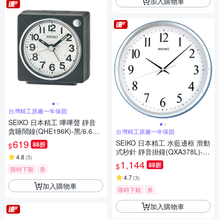
加入購物車
台灣精工原廠一年保固
SEIKO 日本精工 嗶嗶聲 靜音
貪睡鬧鐘(QHE196K)-黑/6.6X6.
台灣精工原廠一年保固
6cm
619
SEIKO 日本精工 水藍邊框 滑動
88折
$
式秒針 靜音掛鐘(QXA378L)-
4.8
(
5
)
藍-白/31cm
1,144
88折
$
限時下殺
券
4.7
(
3
)
加入購物車
限時下殺
券
加入購物車