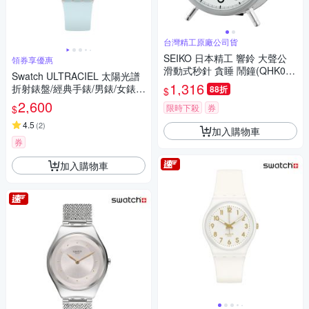
台灣精工原廠公司貨
SEIKO 日本精工 響鈴 大聲公
領券享優惠
滑動式秒針 貪睡 鬧鐘(QHK063
Swatch ULTRACIEL 太陽光譜
S)銀15.2X12.2cm
1,316
折射錶盤/經典手錶/男錶/女錶/
88折
$
瑞士製造 GE713 (34mm)
2,600
限時下殺
券
$
4.5
(
2
)
加入購物車
券
加入購物車