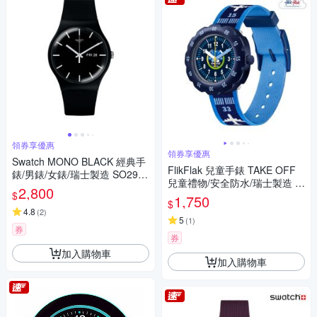
領券享優惠
領券享優惠
Swatch MONO BLACK 經典手
FlikFlak 兒童手錶 TAKE OFF
錶/男錶/女錶/瑞士製造 SO29B
兒童禮物/安全防水/瑞士製造 F
704 (41mm)
2,800
$
PSP068 (34.75mm)
1,750
$
4.8
(
2
)
5
(
1
)
券
券
加入購物車
加入購物車