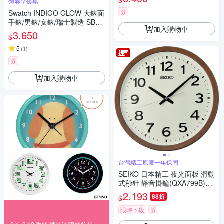
$
領券享優惠
券
Swatch INDIGO GLOW 大錶面
手錶/男錶/女錶/瑞士製造 SB05
加入購物車
N113 (47mm)
3,650
$
5
(
1
)
券
加入購物車
台灣精工原廠一年保固
SEIKO 日本精工 夜光面板 滑動
式秒針 靜音掛鐘(QXA799B)40
cm
2,193
88折
$
限時下殺
券