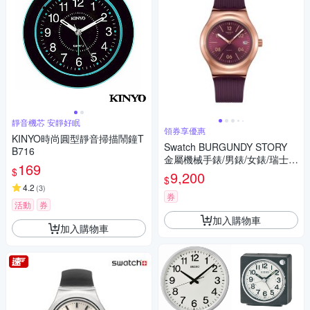
靜音機芯 安靜好眠
領券享優惠
KINYO時尚圓型靜音掃描鬧鐘T
Swatch BURGUNDY STORY
B716
金屬機械手錶/男錶/女錶/瑞士製
169
$
造 YIG401 (42mm)
9,200
$
4.2
(
3
)
券
活動
券
加入購物車
加入購物車