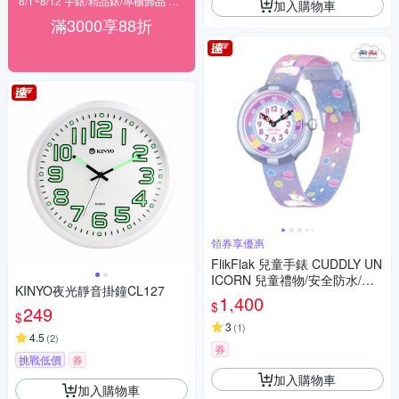
8/1~8/12 手錶/精品錶/專櫃飾品 指定商品滿$3000享88折
加入購物車
滿3000享88折
領券享優惠
FlikFlak 兒童手錶 CUDDLY UN
ICORN 兒童禮物/安全防水/瑞
KINYO夜光靜音掛鐘CL127
士製造 FBNP213FBNP213 (3
1,400
$
249
1.85mm)
$
3
(
1
)
4.5
(
2
)
券
挑戰低價
券
加入購物車
加入購物車