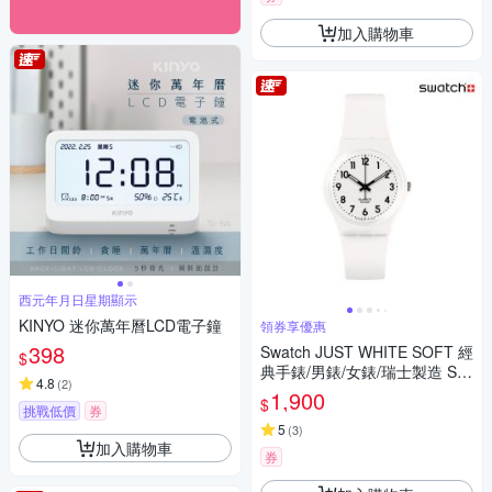
加入購物車
西元年月日星期顯示
KINYO 迷你萬年曆LCD電子鐘
領券享優惠
398
Swatch JUST WHITE SOFT 經
$
典手錶/男錶/女錶/瑞士製造 SO
4.8
(
2
)
28W107-S14 (34mm)
1,900
$
挑戰低價
券
5
(
3
)
加入購物車
券