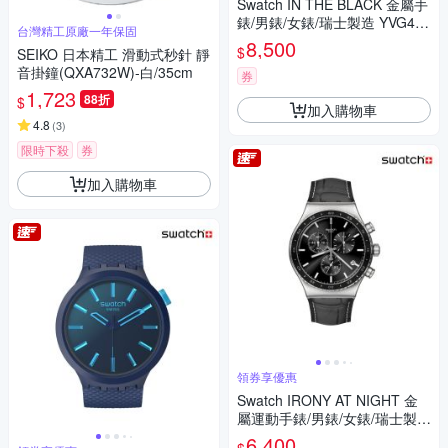
Swatch IN THE BLACK 金屬手
錶/男錶/女錶/瑞士製造 YVG418
台灣精工原廠一年保固
G (43mm)
8,500
$
SEIKO 日本精工 滑動式秒針 靜
音掛鐘(QXA732W)-白/35cm
券
1,723
88折
$
加入購物車
4.8
(
3
)
限時下殺
券
加入購物車
領券享優惠
Swatch IRONY AT NIGHT 金
屬運動手錶/男錶/女錶/瑞士製造
YVS495 (43mm)
6,400