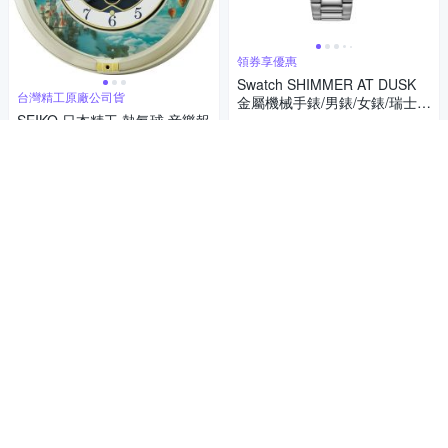
領券享優惠
Swatch SHIMMER AT DUSK
台灣精工原廠公司貨
金屬機械手錶/男錶/女錶/瑞士製
SEIKO 日本精工 熱氣球 音樂報
造 YIS435G (42mm)
8,700
$
時掛鐘(QXM616S)40cm
4
(
1
)
6,734
88折
$
券
5
(
1
)
加入購物車
限時下殺
券
加入購物車