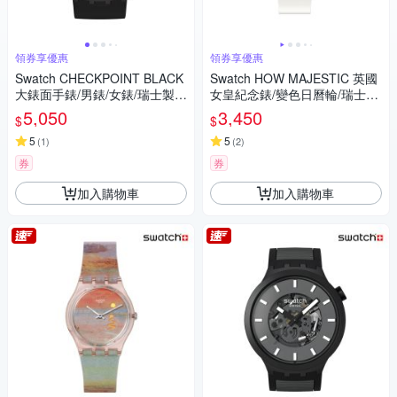
領券享優惠
領券享優惠
Swatch CHECKPOINT BLACK
Swatch HOW MAJESTIC 英國
大錶面手錶/男錶/女錶/瑞士製造
女皇紀念錶/變色日曆輪/瑞士製
SB02B400 (47mm)
造 GZ711 (34mm)
5,050
3,450
$
$
5
5
(
1
)
(
2
)
券
券
加入購物車
加入購物車