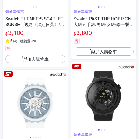
領券享優惠
領券享優惠
Swatch TURNER‵S SCARLET
Swatch PAST THE HORIZON
SUNSET 透納《猩紅日落》/泰
大錶面手錶/男錶/女錶/瑞士製造
德美術館聯名 SO28Z700 (34m
SB05B113 (47mm)
3,100
3,800
$
$
m)
5
(
4
)
總銷量>50
券
券
加入購物車
加入購物車
領券享優惠