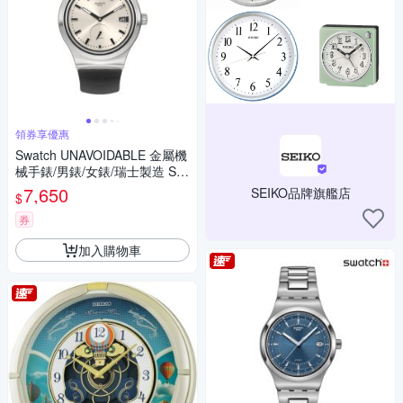
領券享優惠
Swatch UNAVOIDABLE 金屬機
械手錶/男錶/女錶/瑞士製造 SY
23S408 (42mm)
7,650
SEIKO品牌旗艦店
$
券
加入購物車