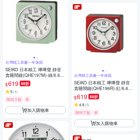
台灣精工原廠一年保固
SEIKO 日本精工 嗶嗶聲 靜音
貪睡鬧鐘(QHE197M)-綠/6.6X
台灣精工原廠一年保固
6.6cm
619
SEIKO 日本精工 嗶嗶聲 靜音
88折
$
貪睡鬧鐘(QHE196R)-紅/6.6X6.
5
(
1
)
6cm
619
88折
$
限時下殺
券
4.9
(
7
)
加入購物車
限時下殺
券
加入購物車