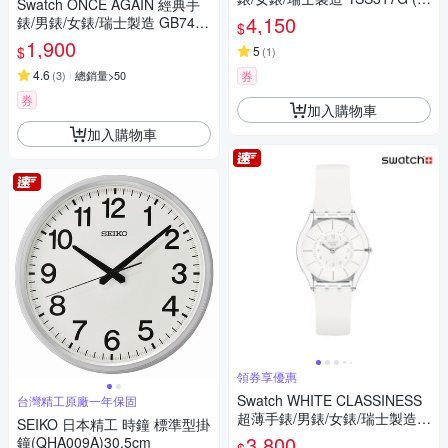
Swatch ONCE AGAIN 經典手
5mm)
4,150
錶/男錶/女錶/瑞士製造 GB743-
$
S26 (34mm)
1,900
$
5
(
1
)
4.6
(
3
)
總銷量>50
券
券
加入購物車
加入購物車
領券享優惠
Swatch WHITE CLASSINESS
台灣精工原廠一年保固
超薄手錶/男錶/女錶/瑞士製造 S
SEIKO 日本精工 時鐘 標準型掛
S08K102-S14 (34mm)
3,800
鐘(QHA009A)30.5cm