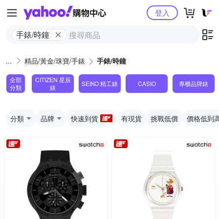
Yahoo購物中心
登入
手錶/時鐘
精品/黃金/珠寶/手錶
手錶/時鐘
全部
CITIZEN 星辰
SEIKO 精工錶
CASIO
專櫃品牌錶
分類
錶
分類
品牌
快速到貨
有現貨
挑戰低價
價格低到