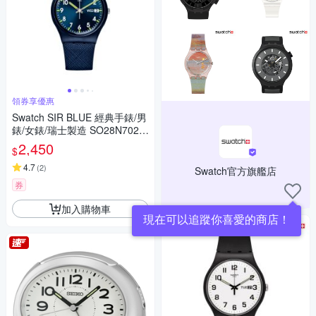
領券享優惠
Swatch SIR BLUE 經典手錶/男
錶/女錶/瑞士製造 SO28N702
(34mm)
2,450
$
4.7
(
2
)
Swatch官方旗艦店
券
加入購物車
現在可以追蹤你喜愛的商店！