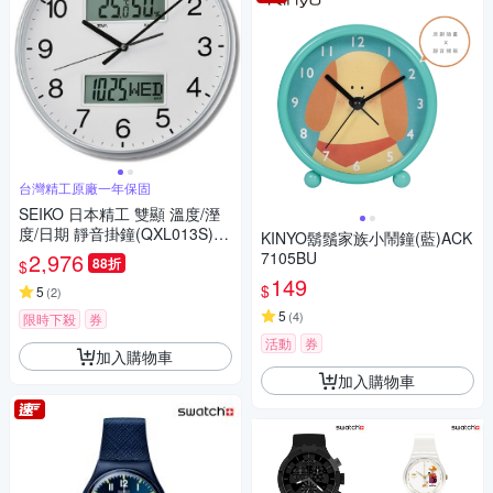
台灣精工原廠一年保固
SEIKO 日本精工 雙顯 溫度/溼
度/日期 靜音掛鐘(QXL013S)-
KINYO鬍鬚家族小鬧鐘(藍)ACK
白/33cm
2,976
7105BU
88折
$
149
$
5
(
2
)
5
(
4
)
限時下殺
券
活動
券
加入購物車
加入購物車