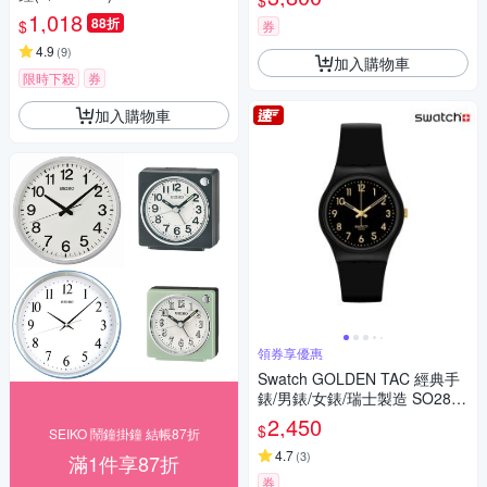
$
1,018
88折
$
券
4.9
(
9
)
加入購物車
限時下殺
券
加入購物車
領券享優惠
Swatch GOLDEN TAC 經典手
錶/男錶/女錶/瑞士製造 SO28B
113 (34mm)
2,450
$
SEIKO 鬧鐘掛鐘 結帳87折
4.7
(
3
)
滿1件享87折
券