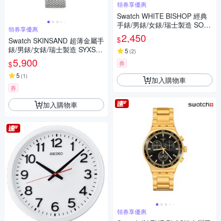
領券享優惠
Swatch WHITE BISHOP 經典
手錶/男錶/女錶/瑞士製造 SO28
領券享優惠
W106-S14 (34mm)
2,450
$
Swatch SKINSAND 超薄金屬手
錶/男錶/女錶/瑞士製造 SYXS11
5
(
2
)
7M (38mm)
5,900
券
$
5
(
1
)
加入購物車
券
加入購物車
領券享優惠