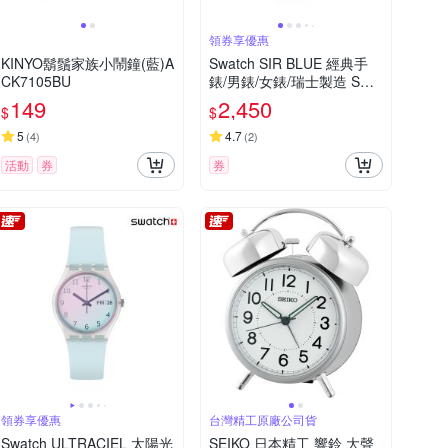
領券享優惠
KINYO鬍鬚家族小鬧鐘(藍)A
Swatch SIR BLUE 經典手
CK7105BU
錶/男錶/女錶/瑞士製造 SO2
8N702 (34mm)
149
2,450
$
$
5
4.7
(
4
)
(
2
)
活動
券
券
領券享優惠
台灣精工原廠公司貨
Swatch ULTRACIEL 太陽光
SEIKO 日本精工 響鈴 大聲