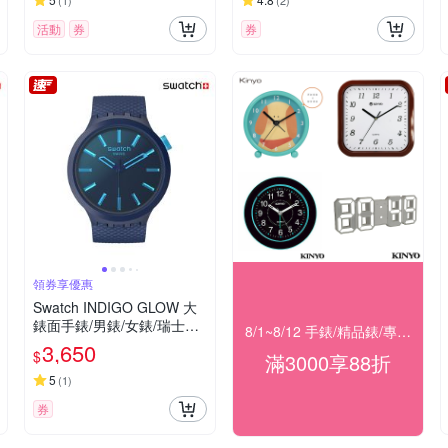
(
1
)
(
2
)
活動
券
券
領券享優惠
Swatch INDIGO GLOW 大
錶面手錶/男錶/女錶/瑞士製
8/1~8/12 手錶/精品錶/專櫃飾品 指定商品滿$3000享88折
造 SB05N113 (47mm)
3,650
$
滿3000享88折
5
(
1
)
券