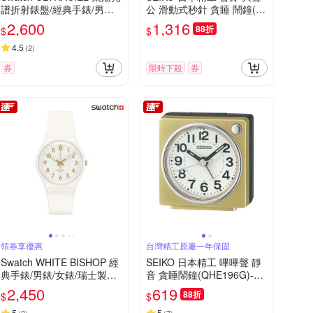
譜折射錶盤/經典手錶/男錶/
公 滑動式秒針 貪睡 鬧鐘(Q
女錶/瑞士製造 GE713 (34m
HK063S)銀15.2X12.2cm
2,600
1,316
88折
$
$
m)
4.5
(
2
)
券
限時下殺
券
領券享優惠
台灣精工原廠一年保固
Swatch WHITE BISHOP 經
SEIKO 日本精工 嗶嗶聲 靜
典手錶/男錶/女錶/瑞士製造
音 貪睡鬧鐘(QHE196G)-金/
SO28W106-S14 (34mm)
6.6X6.6cm
2,450
619
88折
$
$
5
5