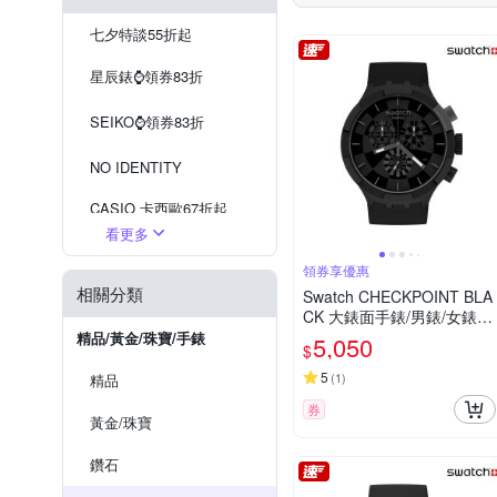
RHYTHM 
Relax Time
七夕特談55折起
Timberland
TIMEX
星辰錶⌚️領券83折
SEIKO⌚️領券83折
NO IDENTITY
CASIO 卡西歐67折起
看更多
現在流行『戒指錶』
領券享優惠
相關分類
SEIKO 掛鐘
Swatch CHECKPOINT BLA
CK 大錶面手錶/男錶/女錶/
WIRED 出清5折
瑞士製造 SB02B400 (47m
精品/黃金/珠寶/手錶
5,050
$
m)
5
(
1
)
精品
券
黃金/珠寶
鑽石