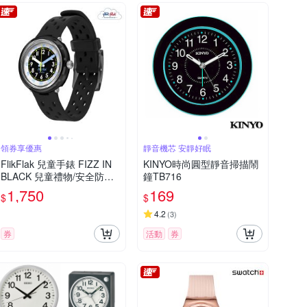
領券享優惠
靜音機芯 安靜好眠
FlikFlak 兒童手錶 FIZZ IN
KINYO時尚圓型靜音掃描鬧
BLACK 兒童禮物/安全防水/
鐘TB716
瑞士製造 FCNP001 (31.85
1,750
169
$
$
mm)
4.2
(
3
)
券
活動
券