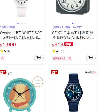
領券享優惠
台灣精工原廠一年保固
Swatch JUST WHITE SOF
SEIKO 日本精工 嗶嗶聲 靜
T 經典手錶/男錶/女錶/瑞士
音 貪睡鬧鐘(QHE196K)-黑/
製造 SO28W107-S14 (34m
6.6X6.6cm
1,900
619
88折
$
$
m)
5
4.8
(
3
)
(
5
)
券
限時下殺
券