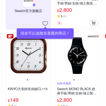
手錶/男錶/女錶/瑞士製造 S
O29B703 (41mm)
2,800
$
Swatch官方旗艦店
5
(
1
)
券
現在可以追蹤你喜愛的商店！
領券享優惠
KINYO方形靜音掛鐘CL110
Swatch MONO BLACK 經
典手錶/男錶/女錶/瑞士製造
SO29B704 (41mm)
149
2,800
$
$
5
4.8