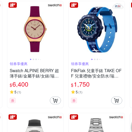
領券享優惠
領券享優惠
Swatch ALPINE BERRY 超
FlikFlak 兒童手錶 TAKE OF
薄手錶/金屬手錶/女錶/瑞士
F 兒童禮物/安全防水/瑞士
製造 SYXG131 (38mm)
製造 FPSP068 (34.75mm)
6,400
1,750
$
$
5
5
(
1
)
(
1
)
券
券