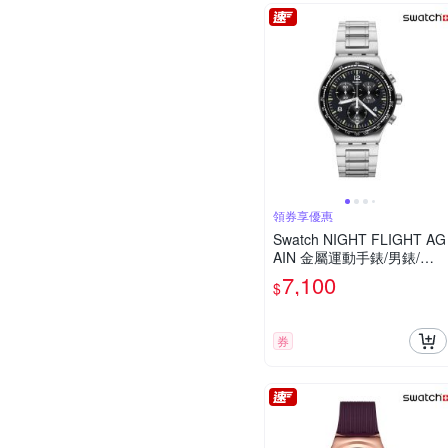
領券享優惠
Swatch NIGHT FLIGHT AG
AIN 金屬運動手錶/男錶/女
錶/瑞士製造 YVS444GC (4
7,100
$
3mm)
券