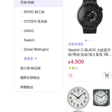
手錶/時鐘
SEIKO 精工錶
CITIZEN 星辰錶
CASIO
Swatch
領券享優惠
Daniel Wellington
Swatch C-BLACK 大錶面手
錶/男錶/女錶/瑞士製造 SB0
看更多
3B100 (47mm)
4,500
$
瑞士錶/精品錶
5
(
1
)
券
國際名牌飾品
專櫃飾品