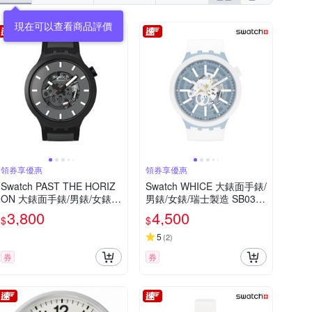
SKMEI 時刻美
SWATCH
SKAGEN
其他品牌
Watchband
ZOOM
領券享優惠
領券享優惠
Swatch PAST THE HORIZ
Swatch WHICE 大錶面手錶/
ON 大錶面手錶/男錶/女錶/
男錶/女錶/瑞士製造 SB03N
瑞士製造 SB05B113 (47m
103 (47mm)
3,800
4,500
$
$
m)
5
(
2
)
券
券