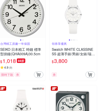
台灣精工原廠一年保固
領券享優惠
SEIKO 日本精工 時鐘 標準
Swatch WHITE CLASSINE
型掛鐘(QHA009A)30.5cm
SS 超薄手錶/男錶/女錶/瑞士
製造 SS08K102-S14 (34m
1,018
3,800
88折
$
$
m)
4.9
(
9
)
限時下殺
券
券