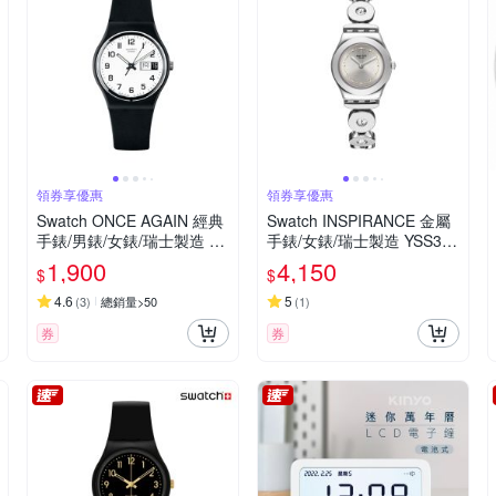
領券享優惠
領券享優惠
Swatch ONCE AGAIN 經典
Swatch INSPIRANCE 金屬
手錶/男錶/女錶/瑞士製造 G
手錶/女錶/瑞士製造 YSS317
B743-S26 (34mm)
G (25mm)
1,900
4,150
$
$
4.6
5
(
3
)
總銷量>50
(
1
)
券
券