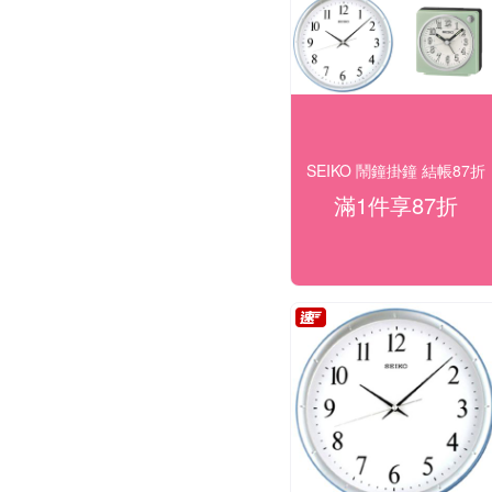
SEIKO 鬧鐘掛鐘 結帳87折
滿1件享87折