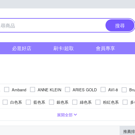
搜尋
必逛好店
刷卡/超取
會員專享
Br
A
Amband
ANNE KLEIN
ARIES GOLD
AVI-8
N 星辰
Disney 迪士尼
DF 
COMET
Daniel Wellington
白色系
藍色系
銀色系
綠色系
粉紅色系
多
ting Love 天長地久
FLUNGO 佛朗明哥
Flik Flak
FOSSIL
系
珍珠貝
橘色系
咖啡色系
黃色系
透明
卡
樹脂錶帶
疊錶扣
系
礦石鏡面
合金
50米
玫瑰金色系
一般摺疊錶扣
碳纖維
皮革錶帶
藍寶石水晶鏡面
200米
金色系
陶瓷
帆布錶帶
無
活動式錶扣
黃銅
咖啡色系
強化玻璃
300米
陶瓷錶帶
橡膠
蝴蝶釦
白色系
玻璃鏡面
鈦金屬
橡膠/塑膠/樹脂
安全式摺疊錶
粉紅色系
塑膠玻璃(
青
展開全部
Kelaimiya 克萊米亞
LO KITTY
Ice-Watch
iSFun
KINY
系
黃色系
卡其色系
透明
ORIENT 東方錶
TURALLY JOJO
PARKER PHILIP
PARNI
推薦排