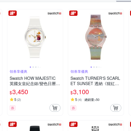
日本麗聲
Roven Dino 羅梵迪諾
SANRIO 三麗鷗
SEIKO 精工
TRISTAR
UMBRA
Valentino Coupeau
VA VA VOOM
領券享優惠
領券享優惠
Swatch HOW MAJESTIC
Swatch TURNER‵S SCARL
英國女皇紀念錶/變色日曆
ET SUNSET 透納《猩紅日
輪/瑞士製造 GZ711 (34m
落》/泰德美術館聯名 SO28
3,450
3,100
$
$
m)
Z700 (34mm)
5
5
(
2
)
(
4
)
總銷量>50
券
券