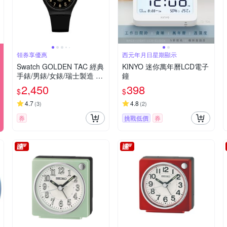
領券享優惠
西元年月日星期顯示
Swatch GOLDEN TAC 經典
KINYO 迷你萬年曆LCD電子
手錶/男錶/女錶/瑞士製造 S
鐘
O28B113 (34mm)
2,450
398
$
$
4.7
4.8
(
3
)
(
2
)
券
挑戰低價
券