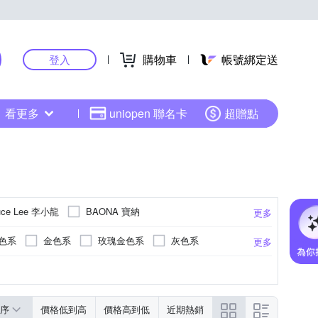
購物車
帳號綁定送
登入
看更多
uniopen 聯名卡
超贈點
uce Lee 李小龍
BAONA 寶納
更多
童趣館
EDISON 愛迪生
elegantsis 愛樂時
色系
金色系
玫瑰金色系
灰色系
更多
FUTABA 花卉鐘
FOCUS
Hush Puppies
其色系
錶帶
扣
RESIN GLASS)
銅
綠色系
皮革
無
其他
不鏽鋼鍍金
多色系
無
灰色系
不鏽鋼鍍黑
紅色系
更多
更多
O
LIBERTY
LICORNE
MANGO
S BOX
PAUL HEWITT
PHILIPPI
序
價格低到高
價格高到低
近期熱銷