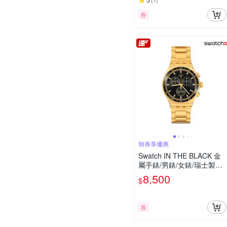
(
1
)
券
領券享優惠
Swatch IN THE BLACK 金
屬手錶/男錶/女錶/瑞士製造
YVG418G (43mm)
8,500
$
券