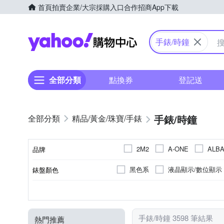
首頁
拍賣
企業/大宗採購入口
合作招商
App下載
Yahoo購物中心
手錶/時鐘
全部分類
點換券
登記送
手錶/時鐘
精品/黃金/珠寶/手錶
2M2
A-ONE
ALB
品牌
CASIO 卡西歐
CITIZE
黑色系
液晶顯示/數位顯示
錶盤顏色
品牌名稱
Everlas
EROS CERES
紅色系
紫色系
米色
銀色系
礦物玻璃
生活防水
不鏽鋼
鍊帶錶帶
一般穿式 (ㄇ型)
黑色系
樹脂
壓克力鏡面
100米
橡膠/塑膠/矽膠/
按壓式摺
塑膠
藍色
30米
錶帶顏色
鏡面材質
防水級別(米)
錶殼材質
錶帶材質
錶扣
HANNAH MARTIN
HEL
紫色系
其他
米色系
橘色
Mirabelle
Mirro
NA
手錶/時鐘 3598 筆結果
熱門推薦