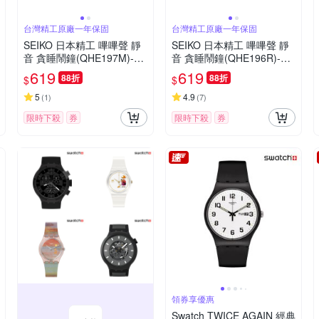
台灣精工原廠一年保固
台灣精工原廠一年保固
SEIKO 日本精工 嗶嗶聲 靜
SEIKO 日本精工 嗶嗶聲 靜
音 貪睡鬧鐘(QHE197M)-綠/
音 貪睡鬧鐘(QHE196R)-紅/
6.6X6.6cm
6.6X6.6cm
619
619
88折
88折
$
$
5
4.9
(
1
)
(
7
)
限時下殺
券
限時下殺
券
領券享優惠
Swatch TWICE AGAIN 經典