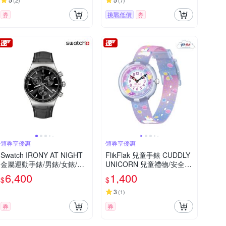
(
2
)
(
7
)
券
挑戰低價
券
領券享優惠
領券享優惠
Swatch IRONY AT NIGHT
FlikFlak 兒童手錶 CUDDLY
金屬運動手錶/男錶/女錶/瑞
UNICORN 兒童禮物/安全防
士製造 YVS495 (43mm)
水/瑞士製造 FBNP213FBN
6,400
1,400
$
$
P213 (31.85mm)
3
(
1
)
券
券