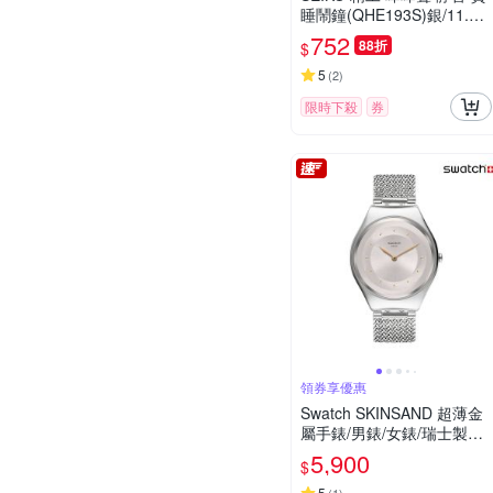
睡鬧鐘(QHE193S)銀/11.2X
8.8cm
752
88折
$
5
(
2
)
限時下殺
券
領券享優惠
Swatch SKINSAND 超薄金
屬手錶/男錶/女錶/瑞士製造
SYXS117M (38mm)
5,900
$
5