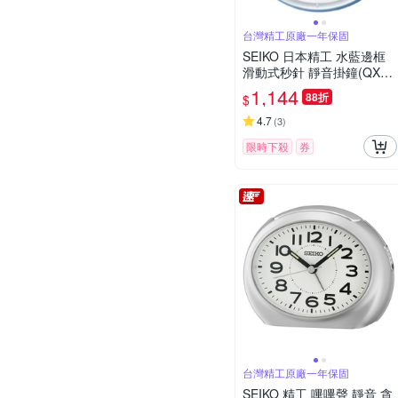
台灣精工原廠一年保固
SEIKO 日本精工 水藍邊框
滑動式秒針 靜音掛鐘(QXA3
78L)-藍-白/31cm
1,144
88折
$
4.7
(
3
)
限時下殺
券
台灣精工原廠一年保固
SEIKO 精工 嗶嗶聲 靜音 貪