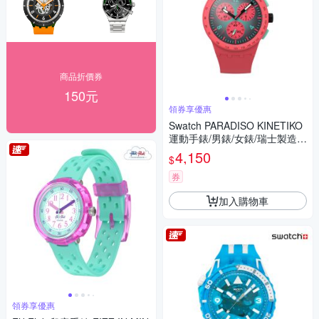
商品折價券
150元
領券享優惠
Swatch PARADISO KINETIKO
運動手錶/男錶/女錶/瑞士製造 S
USP100 (42mm)
4,150
$
券
加入購物車
領券享優惠