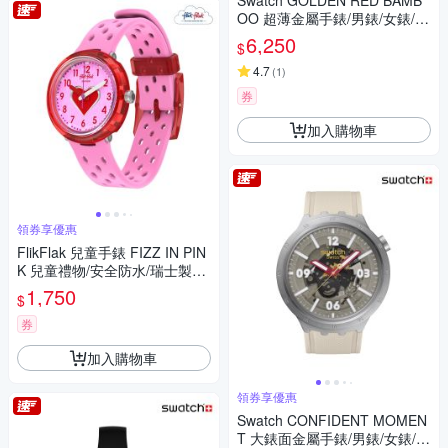
Swatch GOLDEN RED BAMB
OO 超薄金屬手錶/男錶/女錶/瑞
士製造 SYXZ105 (38mm)
6,250
$
4.7
(
1
)
券
加入購物車
領券享優惠
FlikFlak 兒童手錶 FIZZ IN PIN
K 兒童禮物/安全防水/瑞士製造
FCNP004 (31.85mm)
1,750
$
券
加入購物車
領券享優惠
Swatch CONFIDENT MOMEN
T 大錶面金屬手錶/男錶/女錶/瑞