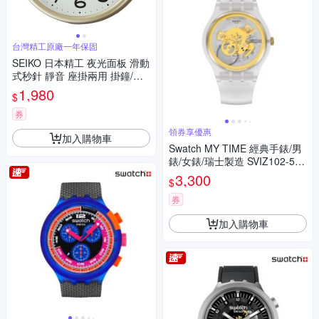
台灣精工原廠一年保固
SEIKO 日本精工 夜光面板 滑動
式秒針 靜音 座掛兩用 掛鐘/桌
鍾(QXA836G)21.6cm
1,980
$
券
領券享優惠
加入購物車
Swatch MY TIME 經典手錶/男
錶/女錶/瑞士製造 SVIZ102-530
0 (41mm)
3,300
$
券
加入購物車