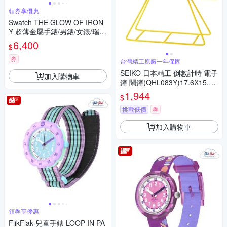
領券享優惠
Swatch THE GLOW OF IRON
Y 超薄金屬手錶/男錶/女錶/瑞士
製造 SYXS155G (38mm)
6,400
$
券
台灣精工原廠一年保固
SEIKO 日本精工 倒數計時 電子
加入購物車
鐘 鬧鐘(QHL083Y)17.6X15.8c
m
1,944
$
挑戰低價
券
加入購物車
領券享優惠
FlikFlak 兒童手錶 LOOP IN PA