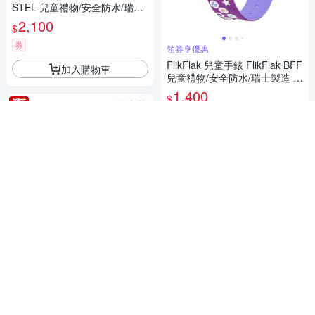
STEL 兒童禮物/安全防水/瑞士
製造 FPSP071 (34.75mm)
2,100
$
券
領券享優惠
FlikFlak 兒童手錶 FlikFlak BFF
加入購物車
兒童禮物/安全防水/瑞士製造 F
PNP172 FPNP172 (31.85mm)
1,400
$
券
加入購物車
領券享優惠/聯名卡最高回饋6%
Swatch PINKAROUND 金屬手
錶/女錶/瑞士製造 YLS455GC
(33mm)
5,050
$