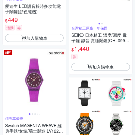
愛迪生 LED語音報時多功能電
子鬧鐘(顏色隨機)
449
$
活動
券
台灣精工原廠一年保固
SEIKO 日本精工 溫度/濕度 電
加入購物車
子鐘 靜音 貪睡鬧鐘(QHL099
W)4.8X12.3cm
1,440
$
券
加入購物車
領券享優惠
Swatch MAGENTA WEAVE 經
典手錶/女錶/瑞士製造 LV122