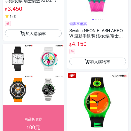
手錶/女錶/瑞士製造 SO34T700
-S14 (33mm)
3,450
$
1
(
1
)
券
領券享優惠
Swatch NEON FLASH ARRO
加入購物車
W 運動手錶/男錶/女錶/瑞士製
造 SUSG408 (42mm)
4,150
$
券
加入購物車
商品折價券
100元