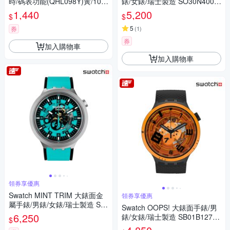
時/碼表功能(QHL098Y)黃/10X
錶/女錶/瑞士製造 SO30N400
6.5cm
(42mm)
1,440
5,200
$
$
5
券
(
1
)
券
加入購物車
加入購物車
領券享優惠
Swatch MINT TRIM 大錶面金
領券享優惠
屬手錶/男錶/女錶/瑞士製造 SB
Swatch OOPS! 大錶面手錶/男
07S111 (47mm)
6,250
錶/女錶/瑞士製造 SB01B127 (4
$
7mm)