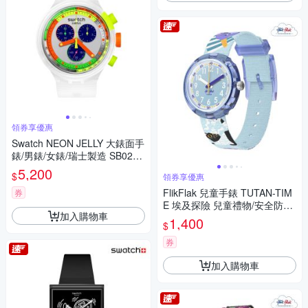
領券享優惠
Swatch NEON JELLY 大錶面手
錶/男錶/女錶/瑞士製造 SB02K1
00 (47mm)
5,200
$
領券享優惠
FlikFlak 兒童手錶 TUTAN-TIM
券
E 埃及探險 兒童禮物/安全防水/
加入購物車
瑞士製造 FPNP156 (31.85m
1,400
$
m)
券
加入購物車