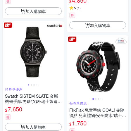
4,850
$
券
5
(
1
)
加入購物車
券
加入購物車
領券享優惠
Swatch SISTEM SLATE 金屬
機械手錶/男錶/女錶/瑞士製造 Y
領券享優惠
IB400 (42mm)
7,650
$
FlikFlak 兒童手錶 GOAL! 先馳
得點 兒童禮物/安全防水/瑞士製
券
造 FPSP064 (34.75mm)
1,750
$
加入購物車
券