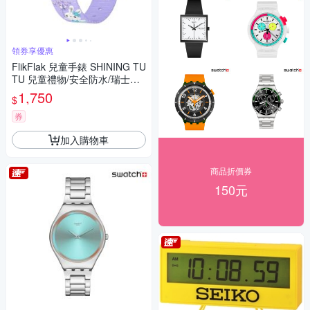
領券享優惠
FlikFlak 兒童手錶 SHINING TU
TU 兒童禮物/安全防水/瑞士製
造 FBNP248 (31.85mm)
1,750
$
券
加入購物車
商品折價券
150元