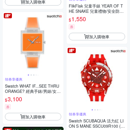
加入購物車
FlikFlak 兒童手錶 YEAR OF T
HE SNAKE 兒童禮物/安全防水/
瑞士製造 FPNP165 (31.85m
1,550
$
m)
券
加入購物車
領券享優惠
Swatch WHAT IF...SEE THRU
ORANGE? 經典手錶/男錶/女
錶/瑞士製造 SO38K704 (42m
3,100
$
m)
券
領券享優惠
加入購物車
Swatch SCUBAQUA 活力紅 LI
ON S MANE SSCU09R100 (4