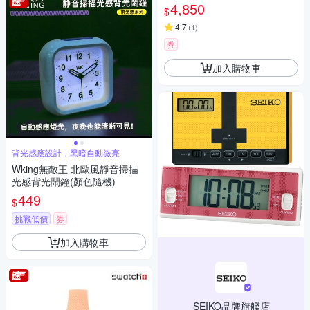
4mm)
4,850
$
4.7
(
1
)
券
加入購物車
背光感應設計，黑暗自動微亮
Wking無敵王 北歐風靜音掃描
光感背光鬧鐘(顏色隨機)
449
$
挑戰低價
券
加入購物車
SEIKO品牌旗艦店