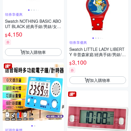
領券享優惠
Swatch NOTHING BASIC ABO
UT BLACK 經典手錶/男錶/女
錶/瑞士製造 SUSB420 (42mm)
4,150
$
券
領券享優惠
Swatch LITTLE LADY LIBERT
加入購物車
Y 辛普森家庭/經典手錶/男錶/女
錶/瑞士製造 SO28Z120 (34m
3,100
$
m)
券
加入購物車
可調音量聲