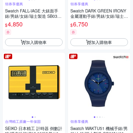
領券享優惠
領券享優惠
Swatch FALL-IAGE 大錶面手
Swatch DARK GREEN IRONY
錶/男錶/女錶/瑞士製造 SB03G
金屬運動手錶/男錶/女錶/瑞士製
107 (47mm)
造 YVS506G (43mm)
4,850
6,750
$
$
券
券
加入購物車
加入購物車
台灣精工原廠一年保固
領券享優惠
SEIKO 日本精工 計時器 倒數計
Swatch WAKTU51 機械手錶/男