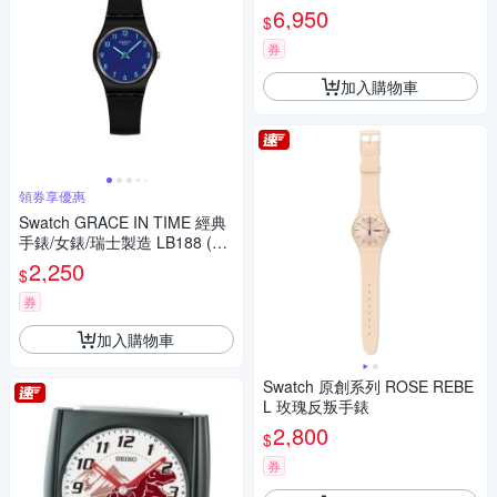
士製造 SB07S125 (47mm)
6,950
$
券
加入購物車
領券享優惠
Swatch GRACE IN TIME 經典
手錶/女錶/瑞士製造 LB188 (25
mm)
2,250
$
券
加入購物車
Swatch 原創系列 ROSE REBE
L 玫瑰反叛手錶
2,800
$
券