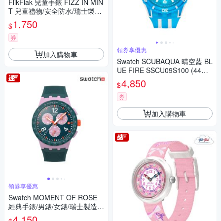
FlikFlak 兒童手錶 FIZZ IN MIN
T 兒童禮物/安全防水/瑞士製造
FCNP003 (31.85mm)
1,750
$
券
領券享優惠
加入購物車
Swatch SCUBAQUA 晴空藍 BL
UE FIRE SSCU09S100 (44m
m)
4,850
$
券
加入購物車
領券享優惠
Swatch MOMENT OF ROSE
經典手錶/男錶/女錶/瑞士製造 S
USP400 (42mm)
4,150