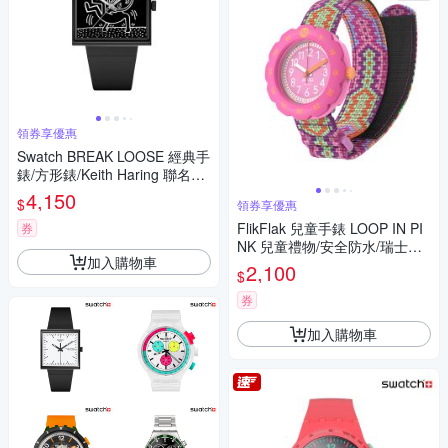
領券享優惠
Swatch BREAK LOOSE 經典手
錶/方形錶/Keith Haring 聯名錶/
女錶/瑞士製造 SO34Z103 (33
4,150
$
領券享優惠
mm)
FlikFlak 兒童手錶 LOOP IN PI
券
NK 兒童禮物/安全防水/瑞士製
加入購物車
造 FPSP072 (34.75mm)
2,100
$
券
加入購物車