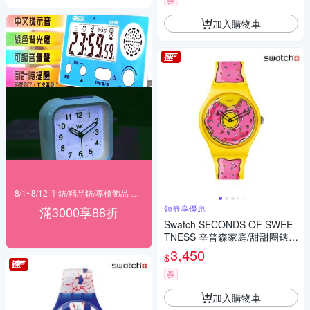
加入購物車
8/1~8/12 手錶/精品錶/專櫃飾品 指定商品滿$3000享88折
領券享優惠
滿3000享88折
Swatch SECONDS OF SWEE
TNESS 辛普森家庭/甜甜圈錶/
經典手錶/男錶/女錶/瑞士製造 S
3,450
$
O29Z134 (41mm)
券
加入購物車