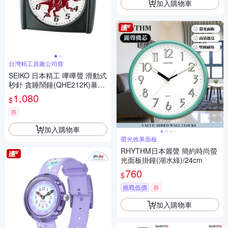
加入購物車
台灣精工原廠公司貨
SEIKO 日本精工 嗶嗶聲 滑動式
秒針 貪睡鬧鐘(QHE212K)暴龍/
8.5X9cm
1,080
$
券
加入購物車
螢光效果面板
RHYTHM日本麗聲 簡約時尚螢
光面板掛鐘(湖水綠)/24cm
760
$
挑戰低價
券
加入購物車