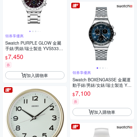
領券享優惠
Swatch PURPLE GLOW 金屬
手錶/男錶/瑞士製造 YVS533G
(43mm)
7,450
$
券
領券享優惠
加入購物車
Swatch BOXENGASSE 金屬運
動手錶/男錶/女錶/瑞士製造 YV
S423GC (43mm)
7,100
$
券
加入購物車