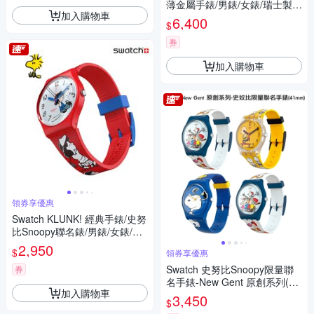
薄金屬手錶/男錶/女錶/瑞士製造
加入購物車
SS07S148 (42mm)
6,400
$
券
加入購物車
領券享優惠
Swatch KLUNK! 經典手錶/史努
比Snoopy聯名錶/男錶/女錶/瑞
士製造 SO28Z106 (34mm)
2,950
$
領券享優惠
Swatch 史努比Snoopy限量聯
券
名手錶-New Gent 原創系列(41
加入購物車
mm)
3,450
$