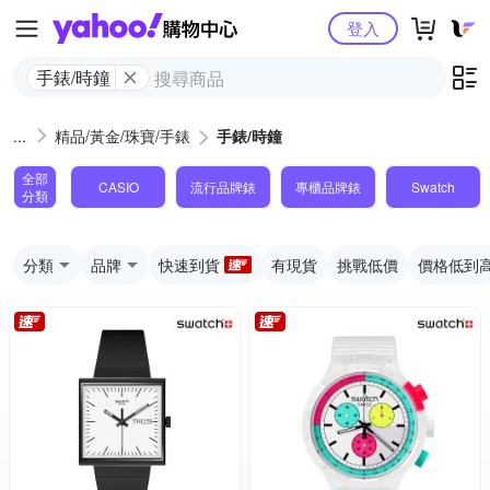
Yahoo購物中心
登入
手錶/時鐘
精品/黃金/珠寶/手錶
手錶/時鐘
全部
CASIO
流行品牌錶
專櫃品牌錶
Swatch
分類
分類
品牌
快速到貨
有現貨
挑戰低價
價格低到