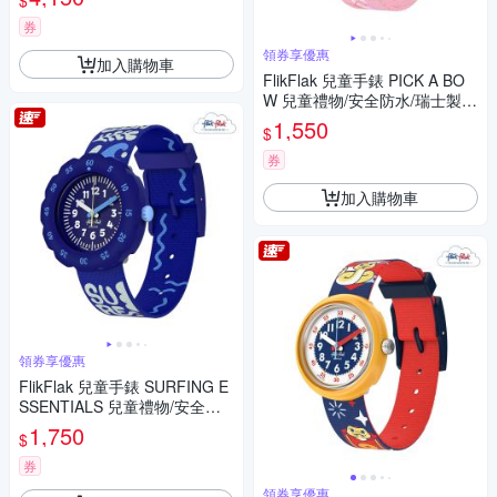
$
券
領券享優惠
加入購物車
FlikFlak 兒童手錶 PICK A BO
W 兒童禮物/安全防水/瑞士製造
FBNP250 (31.85mm)
1,550
$
券
加入購物車
領券享優惠
FlikFlak 兒童手錶 SURFING E
SSENTIALS 兒童禮物/安全防
水/瑞士製造 FPSP080 (34.75
1,750
$
mm)
券
領券享優惠