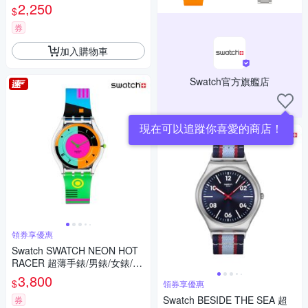
(25mm)
2,250
$
券
加入購物車
Swatch官方旗艦店
現在可以追蹤你喜愛的商店！
領券享優惠
Swatch SWATCH NEON HOT
RACER 超薄手錶/男錶/女錶/瑞
士製造 SS08K119 (34mm)
3,800
$
領券享優惠
Swatch BESIDE THE SEA 超
券