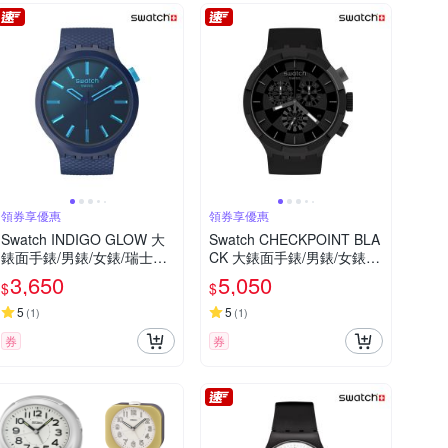
領券享優惠
領券享優惠
Swatch INDIGO GLOW 大
Swatch CHECKPOINT BLA
錶面手錶/男錶/女錶/瑞士製
CK 大錶面手錶/男錶/女錶/
造 SB05N113 (47mm)
瑞士製造 SB02B400 (47m
3,650
5,050
$
$
m)
5
5
(
1
)
(
1
)
券
券