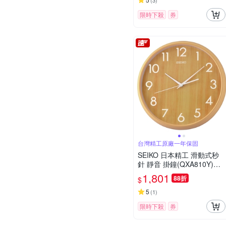
(
3
)
限時下殺
券
台灣精工原廠一年保固
SEIKO 日本精工 滑動式秒
針 靜音 掛鐘(QXA810Y)卡
其色/30.3cm
1,801
88折
$
5
(
1
)
限時下殺
券