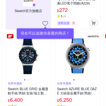
幕LED電子鬧鐘(A228)
272
$
Swatch官方旗艦店
5
(
1
)
挑戰低價
券
現在可以追蹤你喜愛的商店！
領券享優惠
領券享優惠
Swatch BLUE GRID 金屬運
Swatch AZURE BLUE DAZ
動手錶/男錶/女錶/瑞士製造
E 大錶面金屬手錶/男錶/女
YVS454 (43mm)
錶/瑞士製造 SB07S106 (47
6,400
6,250
$
$
mm)
5
5