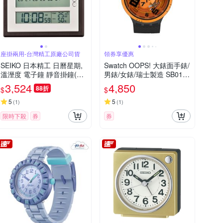
座掛兩用-台灣精工原廠公司貨
領券享優惠
SEIKO 日本精工 日曆星期,
Swatch OOPS! 大錶面手錶/
溫溼度 電子鐘 靜音掛鐘(QH
男錶/女錶/瑞士製造 SB01B
L100B)24.6cm
127 (47mm)
3,524
4,850
88折
$
$
5
5
(
1
)
(
1
)
限時下殺
券
券