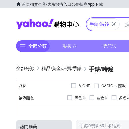
首頁
拍賣
企業/大宗採購入口
合作招商
App下載
Yahoo購物中心
手錶/時鐘
全部分類
點換券
登記送
手錶/時鐘
精品/黃金/珠寶/手錶
CASIO 卡西歐
A-ONE
品牌
其他品牌
TROMSO
黑色系
藍色系
多色
錶帶顏色
品牌名稱
米色系
咖啡色系
灰
多色系
黑色系
壓克力鏡面
女錶
橡膠/塑膠/矽膠/樹脂錶帶
塑膠
男錶
不鏽鋼
藍色系
銀色系
礦石鏡面
兒童錶
樹脂
黑色
咖啡
錶盤顏色
外框顏色
鏡面材質
使用族群
錶帶材質
錶殼材質
黃色系
玫瑰色系
金色系
黃色系
橘色
米
手錶/時鐘 661 筆結果
熱門推薦