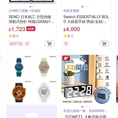
台灣精工原廠一年保固
領券享優惠
SEIKO 日本精工 方型掛鐘
Swatch ESSENTIALLY BOL
滑動式秒針 時鐘(QXA821
D 大錶面手錶/男錶/女錶/瑞
W)白/29.6cm
士製造 SB01N700 (47mm)
1,723
4,000
88折
$
$
5
5
(
1
)
(
1
)
限時下殺
券
券
舒適入眠每一晚，你的時間管理
器
【COMET】大數字顯示螢