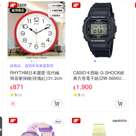
經典款，適用所有家庭類型
RHYTHM日本麗聲 現代極
CASIO卡西歐 G-SHOCK經
簡居家掛鐘(玫瑰紅)/31.2cm
典方形電子錶(DW-5600UE-
1)
871
1,900
$
$
5
5
(
1
)
(
1
)
券