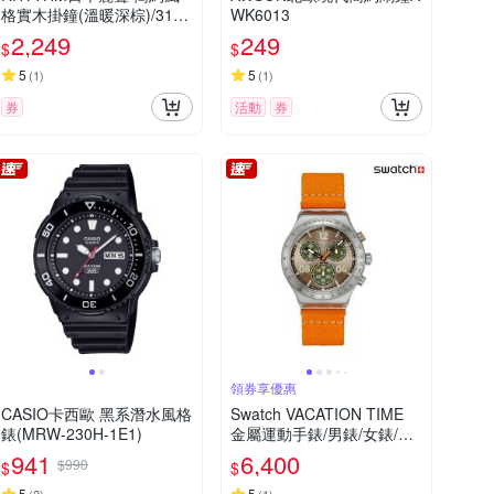
格實木掛鐘(溫暖深棕)/31c
WK6013
m
2,249
249
$
$
5
5
(
1
)
(
1
)
券
活動
券
領券享優惠
CASIO卡西歐 黑系潛水風格
Swatch VACATION TIME
錶(MRW-230H-1E1)
金屬運動手錶/男錶/女錶/瑞
士製造 YVS101 (43mm)
941
6,400
$990
$
$
5
5