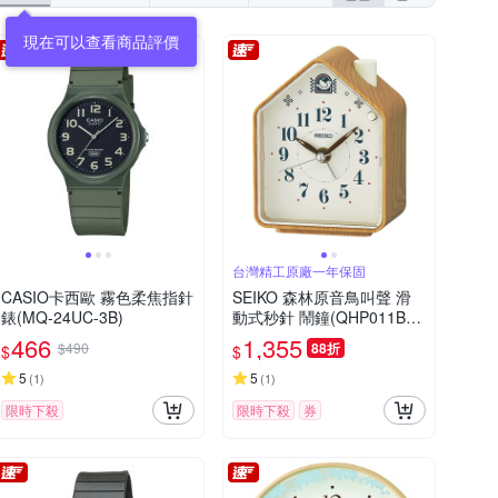
台灣精工原廠一年保固
CASIO卡西歐 霧色柔焦指針
SEIKO 森林原音鳥叫聲 滑
錶(MQ-24UC-3B)
動式秒針 鬧鐘(QHP011B)
咖啡/11X8.6cm
466
1,355
$490
88折
$
$
5
5
(
1
)
(
1
)
限時下殺
限時下殺
券