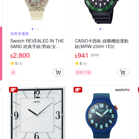
領券享優惠
Swatch REVEALED IN THE
CASIO卡西歐 綠圈機能運動
SAND 經典手錶/男錶/女錶/
錶(MRW-230H-1E3)
瑞士製造 SO29K119 (41m
2,800
941
$990
$
$
m)
5
5
(
1
)
(
1
)
券
限時下殺