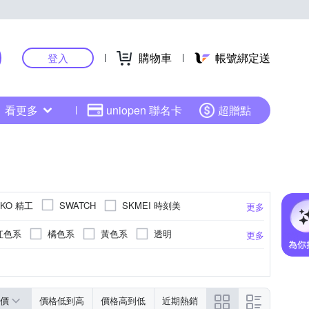
購物車
帳號綁定送
登入
看更多
uniopen 聯名卡
超贈點
IKO 精工
SKMEI 時刻美
SWATCH
更多
紅色系
橘色系
黃色系
透明
更多
色系
卡其色系
銀色系
灰色系
紅色系
粉紅色系
透明
多色系
更多
更多
價
價格低到高
價格高到低
近期熱銷