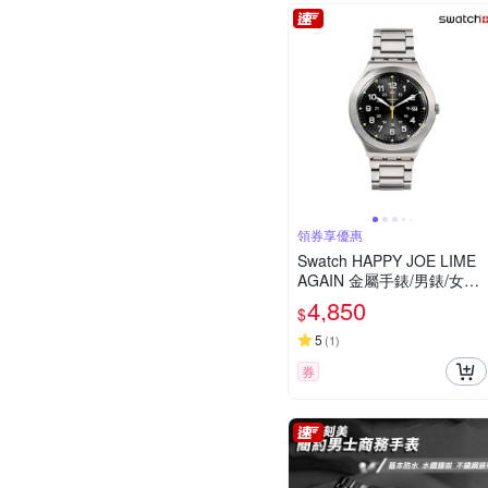
領券享優惠
Swatch HAPPY JOE LIME
AGAIN 金屬手錶/男錶/女錶/
瑞士製造 YWS439GC (41m
4,850
$
m)
5
(
1
)
券