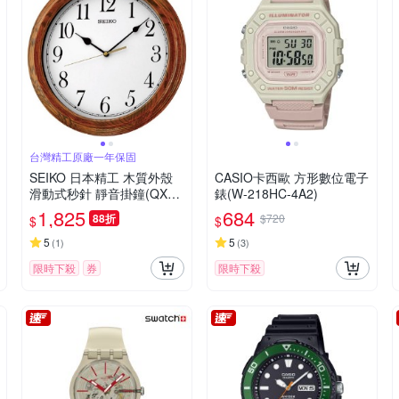
台灣精工原廠一年保固
SEIKO 日本精工 木質外殼
CASIO卡西歐 方形數位電子
滑動式秒針 靜音掛鐘(QXA5
錶(W-218HC-4A2)
28B)-白/33cm
1,825
684
88折
$720
$
$
5
5
(
1
)
(
3
)
限時下殺
券
限時下殺