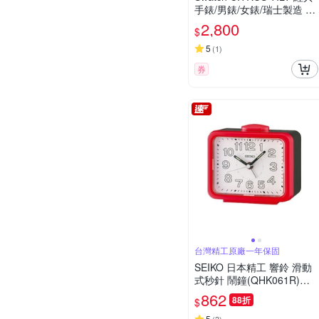
手錶/男錶/女錶/瑞士製造 S
O29J102 (41mm)
2,800
$
5
(
1
)
券
台灣精工原廠一年保固
SEIKO 日本精工 響鈴 滑動
式秒針 鬧鐘(QHK061R)紅/
9.7X10.9cm
862
88折
$
5