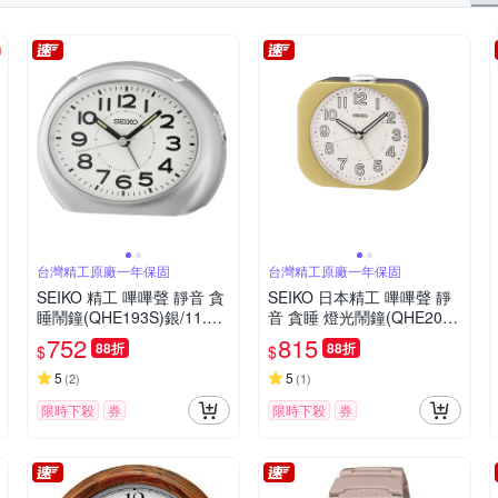
台灣精工原廠一年保固
台灣精工原廠一年保固
SEIKO 精工 嗶嗶聲 靜音 貪
SEIKO 日本精工 嗶嗶聲 靜
睡鬧鐘(QHE193S)銀/11.2X
音 貪睡 燈光鬧鐘(QHE206
8.8cm
G)金/9.9X11.3cm
752
815
88折
88折
$
$
5
5
(
2
)
(
1
)
限時下殺
券
限時下殺
券