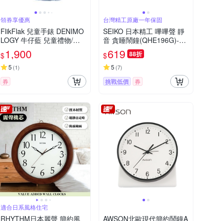
領券享優惠
台灣精工原廠一年保固
FlikFlak 兒童手錶 DENIMO
SEIKO 日本精工 嗶嗶聲 靜
LOGY 牛仔藍 兒童禮物/安
音 貪睡鬧鐘(QHE196G)-金/
全防水/瑞士製造 FCSP128
6.6X6.6cm
1,900
619
88折
$
$
(36.7mm)
5
5
(
1
)
(
7
)
券
挑戰低價
券
適合日系風格住宅
RHYTHM日本麗聲 簡約風
AWSON北歐現代簡約鬧鐘A