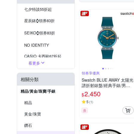
七夕特談55折起
星辰錶⌚️領券83折
SEIKO⌚️領券83折
NO IDENTITY
CASIO 卡西歐67折起
看更多
現在流行『戒指錶』
領券享優惠
相關分類
SEIKO 掛鐘
Swatch BLUE AWAY 太陽光
譜折射錶盤/經典手錶/男錶/
WIRED 出清5折
女錶/瑞士製造 SO28K700
精品/黃金/珠寶/手錶
2,450
$
(34mm)
5
(
1
)
精品
券
黃金/珠寶
鑽石