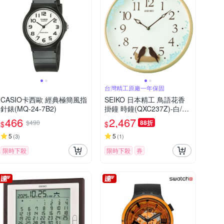
台灣精工原廠一年保固
CASIO卡西歐 經典極簡風指
SEIKO 日本精工 鳥語花香
針錶(MQ-24-7B2)
掛鐘 時鐘(QXC237Z)-白/33
cm
466
2,467
$490
88折
$
$
5
5
(
3
)
(
1
)
限時下殺
限時下殺
券