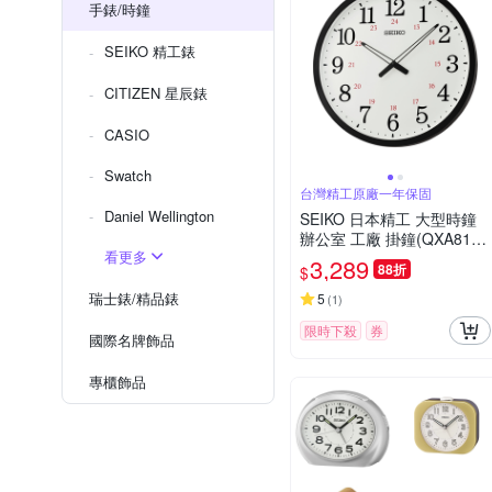
手錶/時鐘
SEIKO 精工錶
CITIZEN 星辰錶
CASIO
Swatch
台灣精工原廠一年保固
Daniel Wellington
SEIKO 日本精工 大型時鐘
辦公室 工廠 掛鐘(QXA819
看更多
K)黑框/50.8cm
3,289
88折
$
瑞士錶/精品錶
5
(
1
)
限時下殺
券
國際名牌飾品
專櫃飾品