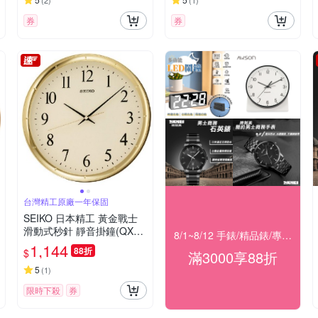
(
2
)
(
1
)
券
券
台灣精工原廠一年保固
SEIKO 日本精工 黃金戰士
滑動式秒針 靜音掛鐘(QXA4
8/1~8/12 手錶/精品錶/專櫃飾品 指定商品滿$3000享88折
17G)-金/31cm
1,144
88折
$
滿3000享88折
5
(
1
)
限時下殺
券