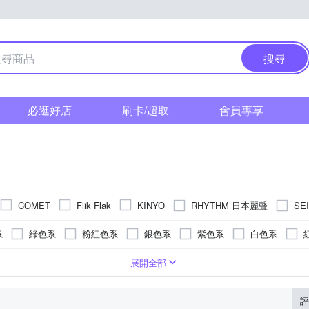
搜尋
必逛好店
刷卡/超取
會員專享
RHYTHM 日本麗聲
SE
COMET
Flik Flak
KINYO
系
綠色系
粉紅色系
銀色系
紫色系
白色系
色系
玫瑰金色系
金色系
卡其色系
系
色系
帆布錶帶
玻璃鏡面
橡膠
粉紅色系
藍色系
合金
鍊帶錶帶
無
白色系
白色系
碳纖維
礦物玻璃
皮革錶帶
綠色系
紅色系
陶瓷
塑膠玻璃(RESIN GLASS)
橡膠/塑膠/樹脂錶帶
液晶顯示/數位顯示
綠色系
金色系
其他
紫
展開全部
系
色系
米色系
紫色系
咖啡色系
透明
橘色系
灰色系
玫瑰金色系
評