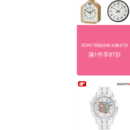
SEIKO 鬧鐘掛鐘 結帳87折
滿1件享87折