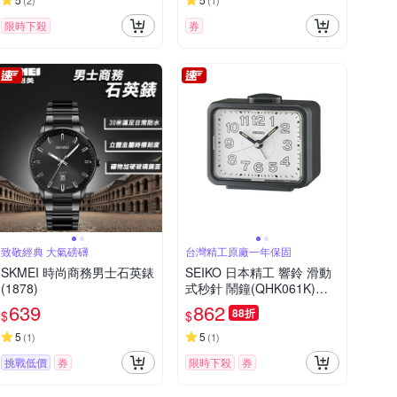
(
2
)
(
1
)
限時下殺
券
致敬經典 大氣磅礡
台灣精工原廠一年保固
SKMEI 時尚商務男士石英錶
SEIKO 日本精工 響鈴 滑動
(1878)
式秒針 鬧鐘(QHK061K)黑/
9.7X10.9cm
639
862
88折
$
$
5
5
(
1
)
(
1
)
挑戰低價
券
限時下殺
券