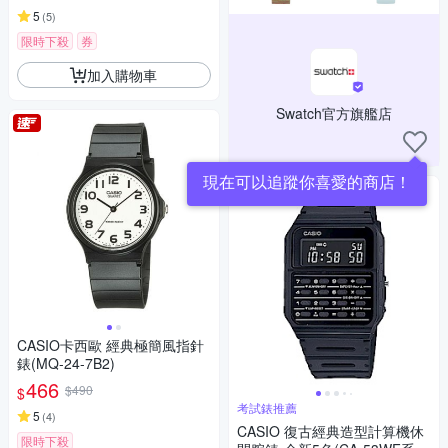
5
(
5
)
限時下殺
券
加入購物車
Swatch官方旗艦店
現在可以追蹤你喜愛的商店！
CASIO卡西歐 經典極簡風指針
錶(MQ-24-7B2)
466
$490
$
考試錶推薦
5
(
4
)
CASIO 復古經典造型計算機休
限時下殺