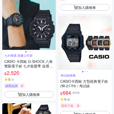
加入購物車
七夕禮遇 原廠公司貨
CASIO 卡西歐 G-SHOCK 八角
雙顯電子錶 七夕寵愛季 送禮推
薦 GA-2100-1A
2,520
$
考試錶推薦
5
(
1
)
CASIO卡西歐 方型經典電子錶
(W-217H) / 考試錶
挑戰低價
券
684
$720
$
加入購物車
5
(
2
)
限時下殺
券