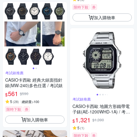
限時下殺
券
加入購物車
考試錶推薦
CASIO卡西歐 經典大錶面指針
錶(MW-240)多色任選 / 考試錶
561
$590
$
考試錶推薦
5
(
28
)
總銷量>100
CASIO卡西歐 地圖方形鐵帶電
限時下殺
券
子錶(AE-1200WHD-1A) / 考試
錶
1,321
加入購物車
$1,390
$
5
(
1
)
限時下殺
券