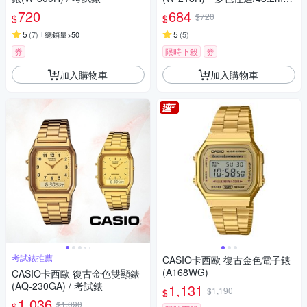
/ 考試錶
720
684
$720
$
$
5
5
(
7
)
總銷量>50
(
5
)
券
限時下殺
券
加入購物車
加入購物車
考試錶推薦
CASIO卡西歐 復古金色電子錶
(A168WG)
CASIO卡西歐 復古金色雙顯錶
(AQ-230GA) / 考試錶
1,131
$1,190
$
1,036
$1,090
$