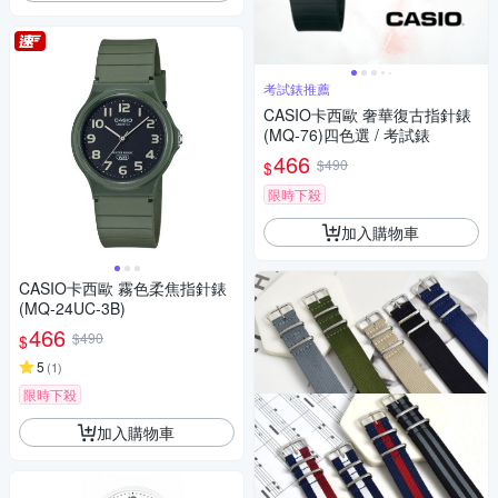
考試錶推薦
CASIO卡西歐 奢華復古指針錶
(MQ-76)四色選 / 考試錶
466
$490
$
限時下殺
加入購物車
CASIO卡西歐 霧色柔焦指針錶
(MQ-24UC-3B)
466
$490
$
5
(
1
)
限時下殺
加入購物車