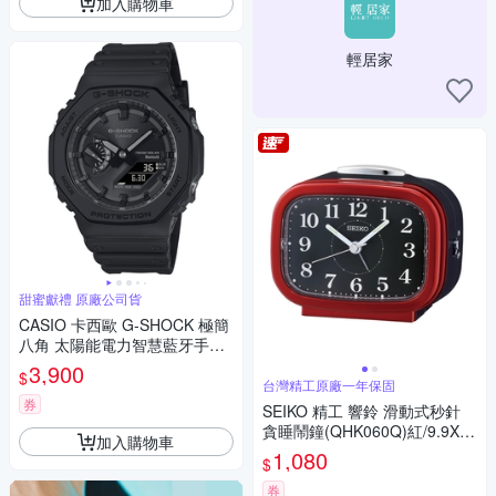
加入購物車
輕居家
甜蜜獻禮 原廠公司貨
CASIO 卡西歐 G-SHOCK 極簡
八角 太陽能電力智慧藍牙手錶
七夕浪漫購 送禮首選 GA-B210
3,900
$
0-1A1
台灣精工原廠一年保固
券
SEIKO 精工 響鈴 滑動式秒針
貪睡鬧鐘(QHK060Q)紅/9.9X8.
加入購物車
4cm
1,080
$
券