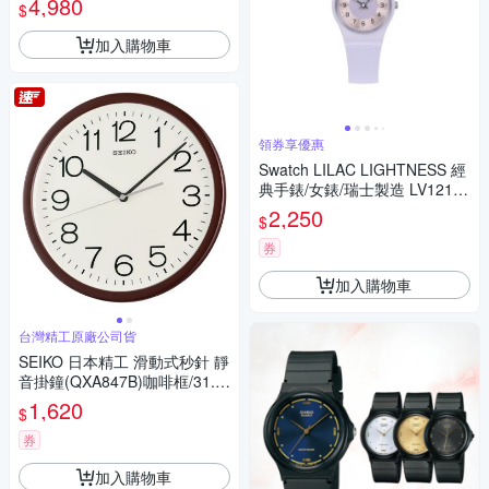
4,980
$
加入購物車
領券享優惠
Swatch LILAC LIGHTNESS 經
典手錶/女錶/瑞士製造 LV121
(25mm)
2,250
$
券
加入購物車
台灣精工原廠公司貨
SEIKO 日本精工 滑動式秒針 靜
音掛鐘(QXA847B)咖啡框/31.1
cm
1,620
$
券
加入購物車