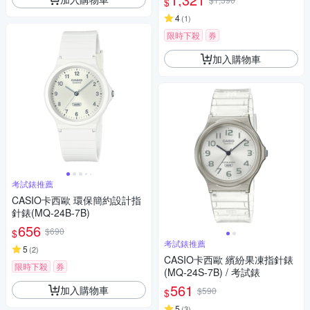
$
4
(
1
)
限時下殺
券
加入購物車
考試錶推薦
CASIO卡西歐 環保簡約設計指
針錶(MQ-24B-7B)
656
$690
$
考試錶推薦
5
(
2
)
CASIO卡西歐 繽紛果凍指針錶
限時下殺
券
(MQ-24S-7B) / 考試錶
561
加入購物車
$590
$
5
(
3
)