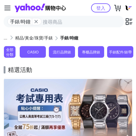
Yahoo購物中心
登入
手錶/時鐘
精品/黃金/珠寶/手錶
手錶/時鐘
全部
CASIO
流行品牌錶
專櫃品牌錶
手錶配件/錶帶
分類
精選活動