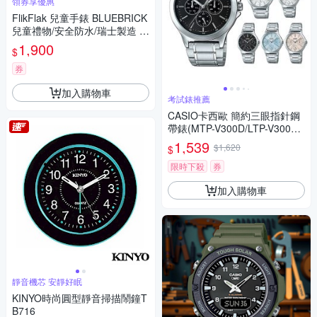
領券享優惠
FlikFlak 兒童手錶 BLUEBRICK
兒童禮物/安全防水/瑞士製造 F
CSP133 FCSP133 (36.7mm)
1,900
$
券
加入購物車
考試錶推薦
CASIO卡西歐 簡約三眼指針鋼
帶錶(MTP-V300D/LTP-V300D)
/ 考試錶
1,539
$1,620
$
限時下殺
券
加入購物車
靜音機芯 安靜好眠
KINYO時尚圓型靜音掃描鬧鐘T
B716