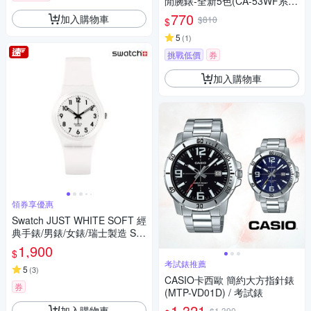
閒腕錶-全新5色(CA-53WF系
列)/34.4mm / 考試錶
770
加入購物車
$810
$
5
(
1
)
挑戰低價
券
加入購物車
領券享優惠
Swatch JUST WHITE SOFT 經
典手錶/男錶/女錶/瑞士製造 SO
28W107-S14 (34mm)
1,900
$
考試錶推薦
5
(
3
)
CASIO卡西歐 簡約大方指針錶
券
(MTP-VD01D) / 考試錶
1,321
加入購物車
$1,390