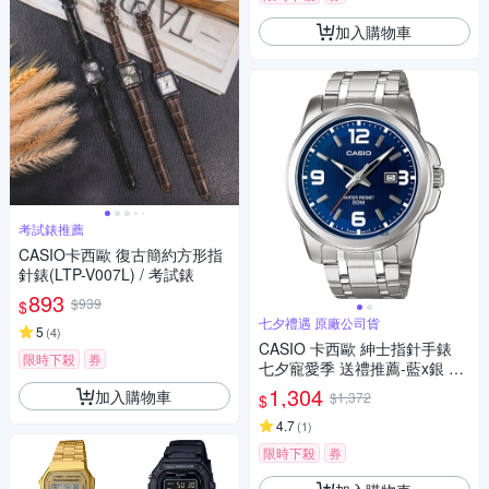
加入購物車
考試錶推薦
CASIO卡西歐 復古簡約方形指
針錶(LTP-V007L) / 考試錶
893
$939
$
七夕禮遇 原廠公司貨
5
(
4
)
CASIO 卡西歐 紳士指針手錶
限時下殺
券
七夕寵愛季 送禮推薦-藍x銀 M
TP-1314D-2A
1,304
加入購物車
$1,372
$
4.7
(
1
)
限時下殺
券