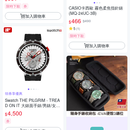
限時下殺
券
CASIO卡西歐 霧色柔焦指針錶
(MQ-24UC-3B)
加入購物車
466
$490
$
5
(
1
)
限時下殺
加入購物車
領券享優惠
Swatch THE PILGRIM - TREA
D ON IT 大錶面手錶/男錶/女錶/
瑞士製造 SB05K103 (47mm)
4,500
$
券