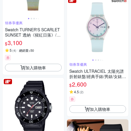
領券享優惠
Swatch TURNER‵S SCARLET
SUNSET 透納《猩紅日落》/泰
德美術館聯名 SO28Z700 (34m
3,100
$
m)
5
(
4
)
總銷量>50
券
領券享優惠
加入購物車
Swatch ULTRACIEL 太陽光譜
折射錶盤/經典手錶/男錶/女錶/
瑞士製造 GE713 (34mm)
2,600
$
4.5
(
2
)
券
加入購物車