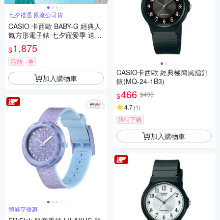
七夕禮遇 原廠公司貨
CASIO 卡西歐 BABY-G 經典人
氣方形電子錶 七夕寵愛季 送禮
推薦 BGD-565U-7
1,875
$
活動
券
CASIO卡西歐 經典極簡風指針
加入購物車
錶(MQ-24-1B3)
466
$490
$
4.7
(
1
)
限時下殺
加入購物車
領券享優惠