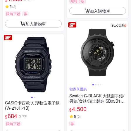
限時下殺
5
(
2
)
加入購物車
限時下殺
券
加入購物車
領券享優惠
Swatch C-BLACK 大錶面手錶/
男錶/女錶/瑞士製造 SB03B100
CASIO卡西歐 方形數位電子錶
(47mm)
4,500
(W-218H-1B)
$
684
$720
$
5
(
2
)
限時下殺
券