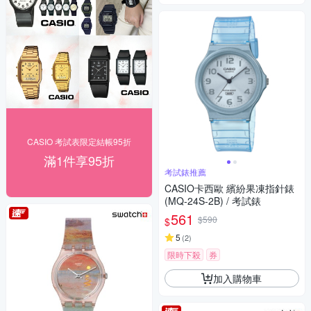
CASIO 考試表限定結帳95折
滿1件享95折
考試錶推薦
CASIO卡西歐 繽紛果凍指針錶
(MQ-24S-2B) / 考試錶
561
$590
$
5
(
2
)
限時下殺
券
加入購物車