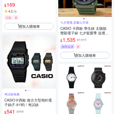
169
$
4.2
(
3
)
活動
券
七夕禮遇 原廠公司貨
加入購物車
CASIO 卡西歐 學生錶 太陽能
雙顯電子錶 七夕寵愛季 送禮推
薦-軍綠色 AQ-S820W-3BV
1,535
$1,615
$
挑戰低價
券
加入購物車
考試錶推薦
CASIO卡西歐 復古方型簡約電
子錶(F-91W) / 考試錶
541
$569
$