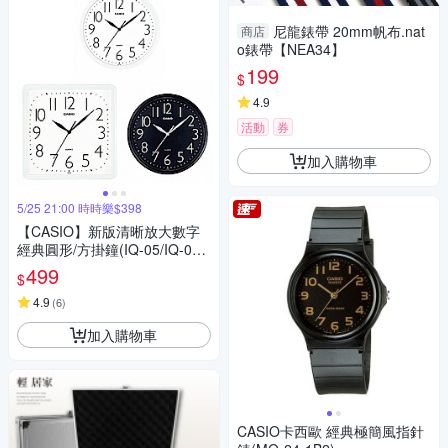
尼龍錶帶 20mm帆布.nat
商店
o錶帶【NEA34】
199
$
4.9
活動
券
加入購物車
5/25 21:00 時時樂$398
【CASIO】新版清晰放大數字
經典圓形/方掛鐘(IQ-05/IQ-06
系列)
499
$
4.9
(
6
)
加入購物車
CASIO卡西歐 經典極簡風指針