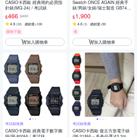
CASIO卡西歐 經典簡約必買指
Swatch ONCE AGAIN 經典手
針錶(MQ-24) / 考試錶
錶/男錶/女錶/瑞士製造 GB743-
S26 (34mm)
466
1,900
$490
$
$
4.9
4.6
(
38
)
總銷量>100
(
3
)
總銷量>50
限時下殺
券
加入購物車
加入購物車
考試錶推薦
考試錶推薦
CASIO卡西歐 經典電子數字腕
CASIO卡西歐 復古方形電子錶
錶(W-800H) / 考試錶
(W-218H)－多色任選/43.2mm