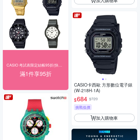
加入購物車
CASIO 考試表限定結帳95折(快速出貨)
滿1件享95折
CASIO卡西歐 方形數位電子錶
(W-218H-1A)
684
$720
$
挑戰低價
加入購物車