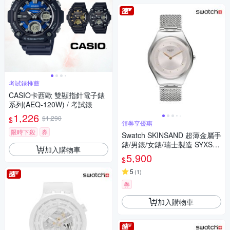
考試錶推薦
CASIO卡西歐 雙顯指針電子錶
系列(AEQ-120W) / 考試錶
1,226
$1,290
$
領券享優惠
限時下殺
券
Swatch SKINSAND 超薄金屬手
錶/男錶/女錶/瑞士製造 SYXS11
加入購物車
7M (38mm)
5,900
$
5
(
1
)
券
加入購物車