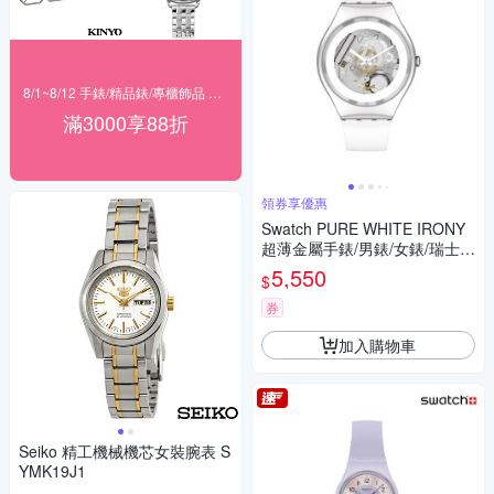
8/1~8/12 手錶/精品錶/專櫃飾品 指定商品滿$3000享88折
滿3000享88折
領券享優惠
Swatch PURE WHITE IRONY
超薄金屬手錶/男錶/女錶/瑞士製
造 SYXS138 (42mm)
5,550
$
券
加入購物車
Seiko 精工機械機芯女裝腕表 S
YMK19J1