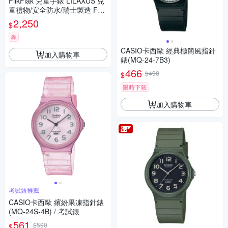
FlikFlak 兒童手錶 LILAXUS 兒
童禮物/安全防水/瑞士製造 FCS
P102 (36.7mm)
2,250
$
券
CASIO卡西歐 經典極簡風指針
加入購物車
錶(MQ-24-7B3)
466
$490
$
限時下殺
加入購物車
考試錶推薦
CASIO卡西歐 繽紛果凍指針錶
(MQ-24S-4B) / 考試錶
561
$590
$