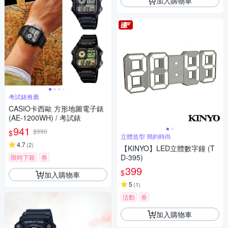
加入購物車
考試錶推薦
CASIO卡西歐 方形地圖電子錶
(AE-1200WH) / 考試錶
941
$990
$
立體造型 簡約時尚
4.7
(
2
)
【KINYO】LED立體數字鐘 (T
D-395)
限時下殺
券
399
$
加入購物車
5
(
1
)
活動
券
加入購物車