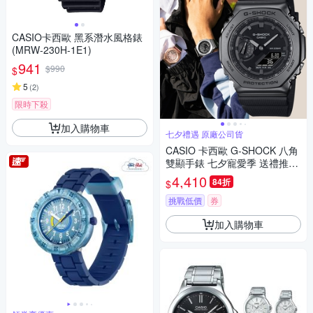
CASIO卡西歐 黑系潛水風格錶
(MRW-230H-1E1)
941
$990
$
5
(
2
)
限時下殺
加入購物車
七夕禮遇 原廠公司貨
CASIO 卡西歐 G-SHOCK 八角
雙顯手錶 七夕寵愛季 送禮推薦
GM-2100BB-1A
4,410
84折
$
挑戰低價
券
加入購物車