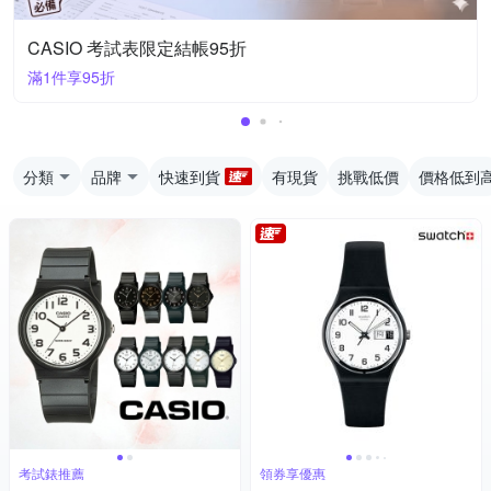
CASIO 考試表限定結帳95折
滿1件享95折
分類
品牌
快速到貨
有現貨
挑戰低價
價格低到
考試錶推薦
領券享優惠