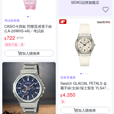
SEIKO品牌旗艦店
考試錶推薦
CASIO卡西歐 閃耀質感電子錶
(LA-20WHS-4A) / 考試錶
722
$760
$
限時下殺
券
加入購物車
領券享優惠
Swatch GLACIAL PETALS 金
屬手錶/女錶/瑞士製造 YLS471
(33mm)
4,350
$
券
加入購物車