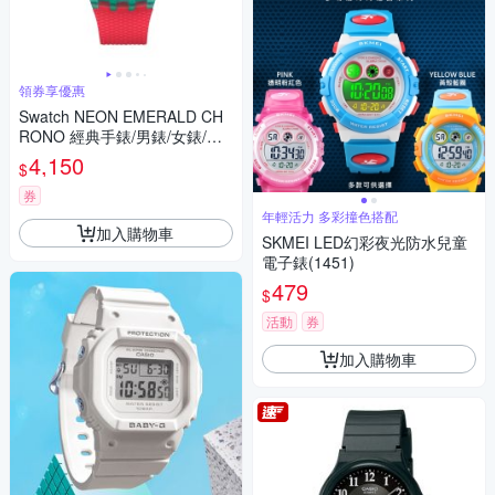
領券享優惠
Swatch NEON EMERALD CH
RONO 經典手錶/男錶/女錶/瑞
士製造 SUSG409 (42mm)
4,150
$
券
年輕活力 多彩撞色搭配
加入購物車
SKMEI LED幻彩夜光防水兒童
電子錶(1451)
479
$
活動
券
加入購物車