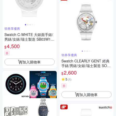
領券享優惠
Swatch C-WHITE 大錶面手錶/
男錶/女錶/瑞士製造 SB03W10
0 (47mm)
4,500
$
券
領券享優惠
Swatch CLEARLY GENT 經典
加入購物車
手錶/男錶/女錶/瑞士製造 SO28
K100-S06 (34mm)
2,600
$
5
(
1
)
券
加入購物車