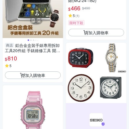
錶(MQ-24-1B2)
466
$490
$
5
(
1
)
限時下殺
加入購物車
鋁合金盒裝手錶專用拆卸
商店
工具20件組 手錶維修工具 開後
蓋拆錶帶器 修錶工具-輕居家83
810
$
31
5
加入購物車