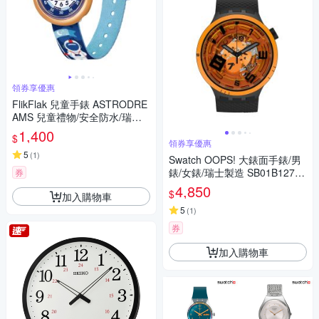
領券享優惠
FlikFlak 兒童手錶 ASTRODRE
AMS 兒童禮物/安全防水/瑞士
製造 FBNP216 (31.85mm)
1,400
$
領券享優惠
5
(
1
)
Swatch OOPS! 大錶面手錶/男
錶/女錶/瑞士製造 SB01B127 (4
券
7mm)
4,850
$
加入購物車
5
(
1
)
券
加入購物車