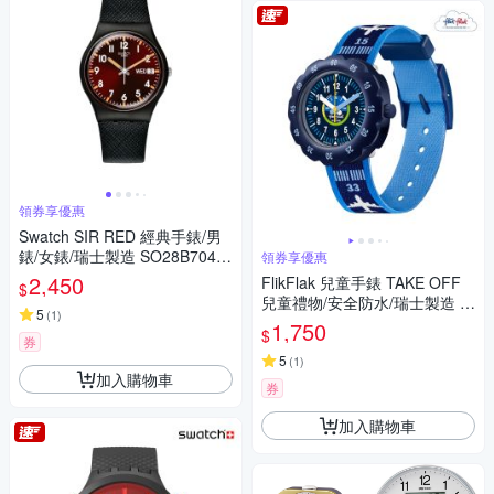
領券享優惠
Swatch SIR RED 經典手錶/男
錶/女錶/瑞士製造 SO28B704
領券享優惠
(34mm)
2,450
FlikFlak 兒童手錶 TAKE OFF
$
兒童禮物/安全防水/瑞士製造 F
5
(
1
)
PSP068 (34.75mm)
1,750
$
券
5
(
1
)
加入購物車
券
加入購物車