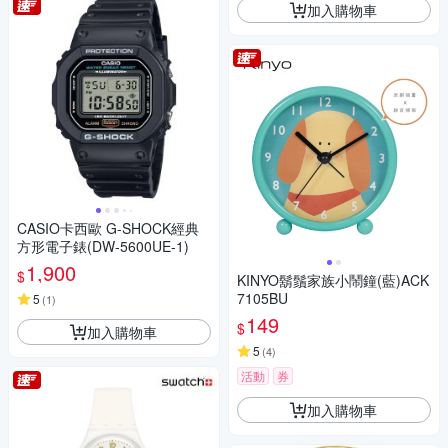
加入購物車
CASIO卡西歐 G-SHOCK經典
方形電子錶(DW-5600UE-1)
1,900
$
KINYO鬍鬚家族小鬧鐘(藍)ACK
7105BU
5
(
1
)
149
$
加入購物車
5
(
4
)
活動
券
加入購物車