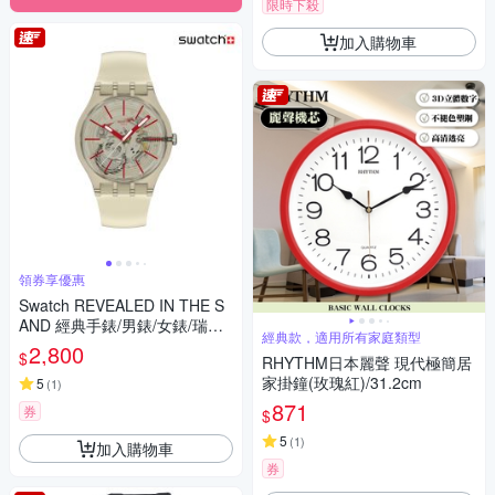
限時下殺
加入購物車
領券享優惠
Swatch REVEALED IN THE S
AND 經典手錶/男錶/女錶/瑞士
經典款，適用所有家庭類型
製造 SO29K119 (41mm)
2,800
$
RHYTHM日本麗聲 現代極簡居
家掛鐘(玫瑰紅)/31.2cm
5
(
1
)
871
券
$
5
(
1
)
加入購物車
券