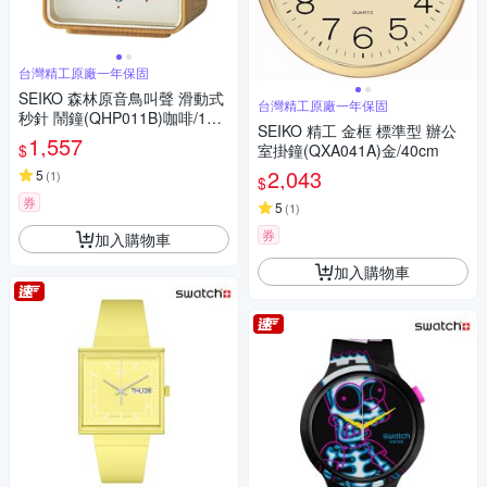
台灣精工原廠一年保固
SEIKO 森林原音鳥叫聲 滑動式
台灣精工原廠一年保固
秒針 鬧鐘(QHP011B)咖啡/11X
SEIKO 精工 金框 標準型 辦公
8.6cm
1,557
$
室掛鐘(QXA041A)金/40cm
2,043
5
(
1
)
$
券
5
(
1
)
券
加入購物車
加入購物車