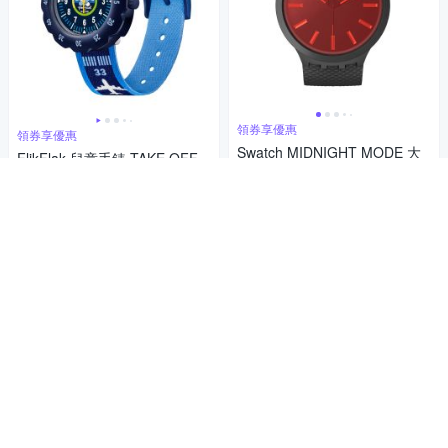
領券享優惠
領券享優惠
Swatch MIDNIGHT MODE 大
FlikFlak 兒童手錶 TAKE OFF
錶面手錶/男錶/女錶/瑞士製造 S
兒童禮物/安全防水/瑞士製造 F
B05B111 (47mm)
3,650
PSP068 (34.75mm)
1,750
$
$
5
(
1
)
5
(
1
)
券
券
加入購物車
加入購物車