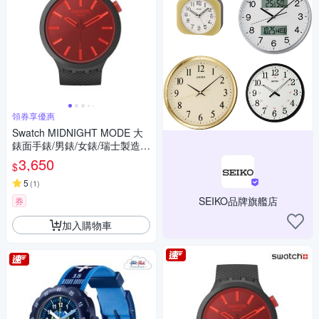
領券享優惠
Swatch MIDNIGHT MODE 大
錶面手錶/男錶/女錶/瑞士製造 S
B05B111 (47mm)
3,650
$
5
(
1
)
SEIKO品牌旗艦店
券
加入購物車