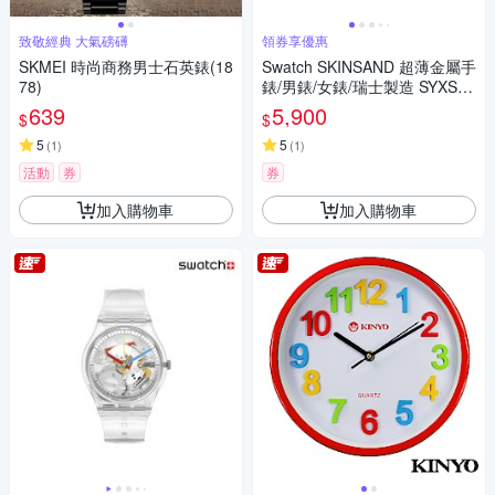
致敬經典 大氣磅礡
領券享優惠
SKMEI 時尚商務男士石英錶(18
Swatch SKINSAND 超薄金屬手
78)
錶/男錶/女錶/瑞士製造 SYXS11
7M (38mm)
639
5,900
$
$
5
5
(
1
)
(
1
)
活動
券
券
加入購物車
加入購物車