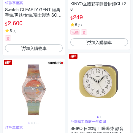
領券享優惠
KINYO立體彩字靜音掛鐘CL12
8
Swatch CLEARLY GENT 經典
手錶/男錶/女錶/瑞士製造 SO28
249
$
K100-S06 (34mm)
2,600
$
5
(
1
)
5
(
1
)
活動
券
券
加入購物車
加入購物車
台灣精工原廠一年保固
領券享優惠
SEIKO 日本精工 嗶嗶聲 靜音