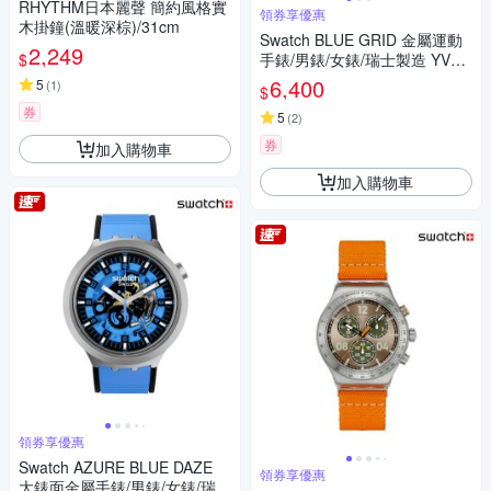
RHYTHM日本麗聲 簡約風格實
領券享優惠
木掛鐘(溫暖深棕)/31cm
Swatch BLUE GRID 金屬運動
2,249
$
手錶/男錶/女錶/瑞士製造 YVS4
54 (43mm)
6,400
5
(
1
)
$
券
5
(
2
)
券
加入購物車
加入購物車
領券享優惠
Swatch AZURE BLUE DAZE
領券享優惠
大錶面金屬手錶/男錶/女錶/瑞士