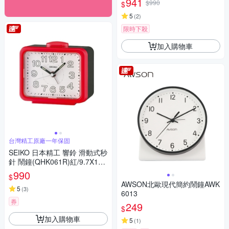
941
$990
$
5
(
2
)
限時下殺
加入購物車
台灣精工原廠一年保固
SEIKO 日本精工 響鈴 滑動式秒
針 鬧鐘(QHK061R)紅/9.7X10.
9cm
990
$
AWSON北歐現代簡約鬧鐘AWK
5
(
3
)
6013
券
249
$
加入購物車
5
(
1
)