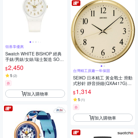
領券享優惠
Swatch WHITE BISHOP 經典
手錶/男錶/女錶/瑞士製造 SO28
W106-S14 (34mm)
2,450
$
台灣精工原廠一年保固
5
(
2
)
SEIKO 日本精工 黃金戰士 滑動
式秒針 靜音掛鐘(QXA417G)-
券
金/31cm
1,314
$
加入購物車
5
(
1
)
券
加入購物車