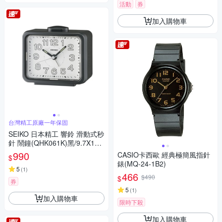
活動
券
加入購物車
台灣精工原廠一年保固
SEIKO 日本精工 響鈴 滑動式秒
針 鬧鐘(QHK061K)黑/9.7X10.9
cm
990
CASIO卡西歐 經典極簡風指針
$
錶(MQ-24-1B2)
5
(
1
)
466
$490
$
券
5
(
1
)
加入購物車
限時下殺
加入購物車