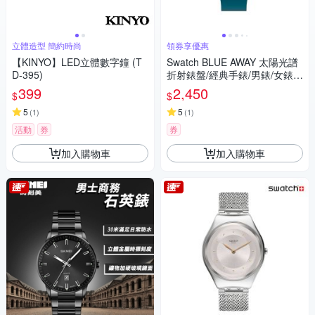
立體造型 簡約時尚
領券享優惠
【KINYO】LED立體數字鐘 (T
Swatch BLUE AWAY 太陽光譜
D-395)
折射錶盤/經典手錶/男錶/女錶/
瑞士製造 SO28K700 (34mm)
399
2,450
$
$
5
5
(
1
)
(
1
)
活動
券
券
加入購物車
加入購物車