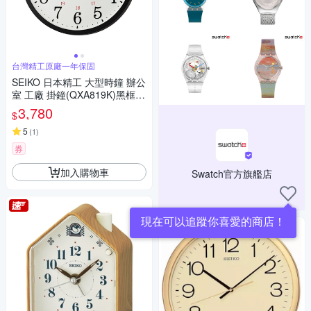
台灣精工原廠一年保固
SEIKO 日本精工 大型時鐘 辦公
室 工廠 掛鐘(QXA819K)黑框/5
0.8cm
3,780
$
5
(
1
)
券
加入購物車
Swatch官方旗艦店
現在可以追蹤你喜愛的商店！