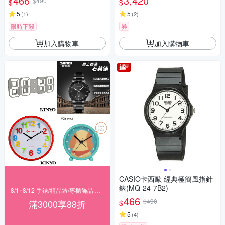
466
3,420
$490
$
$
5
5
(
1
)
(
2
)
限時下殺
券
加入購物車
加入購物車
CASIO卡西歐 經典極簡風指針
錶(MQ-24-7B2)
8/1~8/12 手錶/精品錶/專櫃飾品 指定商品滿$3000享88折
466
$490
滿3000享88折
$
5
(
4
)