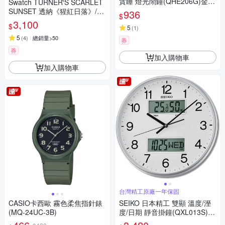
貪睡 燈光鬧鐘(QHE206G)金/9.
Swatch TURNER‵S SCARLET
9X11.3cm
SUNSET 透納《猩紅日落》/泰
936
$
德美術館聯名 SO28Z700 (34m
3,100
$
5
(
1
)
m)
5
(
4
)
總銷量>50
券
券
加入購物車
加入購物車
台灣精工原廠一年保固
CASIO卡西歐 霧色柔焦指針錶
SEIKO 日本精工 雙顯 溫度/溼
(MQ-24UC-3B)
度/日期 靜音掛鐘(QXL013S)-
白/33cm