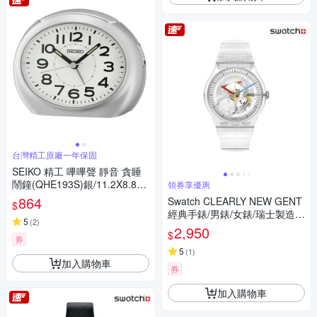
台灣精工原廠一年保固
SEIKO 精工 嗶嗶聲 靜音 貪睡
鬧鐘(QHE193S)銀/11.2X8.8c
領券享優惠
m
864
Swatch CLEARLY NEW GENT
$
經典手錶/男錶/女錶/瑞士製造 S
5
(
2
)
O29K100-S06 (41mm)
2,950
$
券
5
(
1
)
加入購物車
券
加入購物車