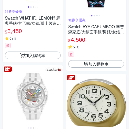
領券享優惠
Swatch WHAT IF...LEMON? 經
領券享優惠
典手錶/方形錶/女錶/瑞士製造 S
Swatch AYE CARUMBOO 辛普
O34J700 (34mm)
3,450
$
森家庭/大錶面手錶/男錶/女錶/
瑞士製造 SB01Z105 (47mm)
4,500
5
(
1
)
$
券
5
(
1
)
券
加入購物車
加入購物車