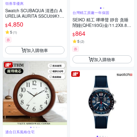
領券享優惠
Swatch SCUBAQUA 清透白 A
台灣精工原廠一年保固
URELIA AURITA SSCU09K10
SEIKO 精工 嗶嗶聲 靜音 貪睡
0 (44mm)
4,850
$
鬧鐘(QHE193G)金/11.2X8.8c
m
864
5
(
1
)
$
券
5
(
2
)
券
加入購物車
加入購物車
適合日系風格住宅