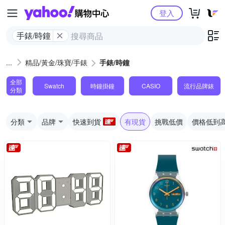
Yahoo購物中心
登入
手錶/時鐘
精品/黃金/珠寶/手錶
手錶/時鐘
全部
Swatch
時鐘掛鐘
CASIO
流行品牌錶
分類
分類
品牌
快速到貨
有現貨
挑戰低價
價格低到