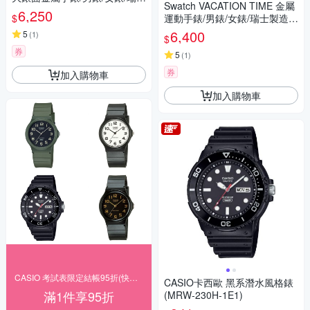
Swatch VACATION TIME 金屬
製造 SB07S106 (47mm)
6,250
$
運動手錶/男錶/女錶/瑞士製造 Y
VS101 (43mm)
6,400
5
(
1
)
$
券
5
(
1
)
券
加入購物車
加入購物車
CASIO 考試表限定結帳95折(快速出貨)
CASIO卡西歐 黑系潛水風格錶
滿1件享95折
(MRW-230H-1E1)