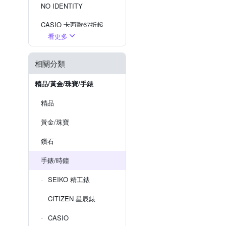
NO IDENTITY
CASIO 卡西歐67折起
看更多
現在流行『戒指錶』
相關分類
SEIKO 掛鐘
WIRED 出清5折
精品/黃金/珠寶/手錶
精品
黃金/珠寶
鑽石
手錶/時鐘
SEIKO 精工錶
CITIZEN 星辰錶
CASIO