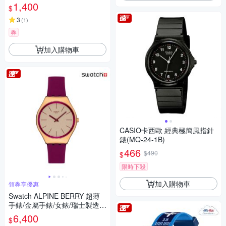
士製造 FBNP213FBNP213 (3
1,400
$
1.85mm)
3
(
1
)
券
加入購物車
CASIO卡西歐 經典極簡風指針
錶(MQ-24-1B)
466
$490
$
限時下殺
加入購物車
領券享優惠
Swatch ALPINE BERRY 超薄
手錶/金屬手錶/女錶/瑞士製造 S
YXG131 (38mm)
6,400
$