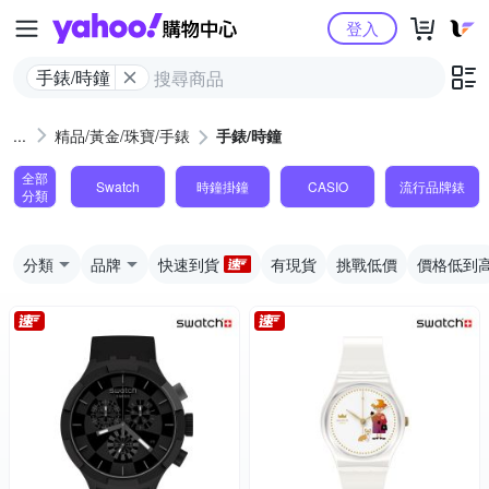
Yahoo購物中心
登入
手錶/時鐘
精品/黃金/珠寶/手錶
手錶/時鐘
全部
Swatch
時鐘掛鐘
CASIO
流行品牌錶
分類
分類
品牌
快速到貨
有現貨
挑戰低價
價格低到