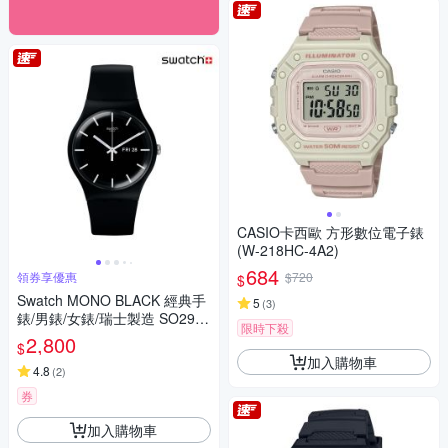
CASIO卡西歐 方形數位電子錶
(W-218HC-4A2)
684
領券享優惠
$720
$
Swatch MONO BLACK 經典手
5
(
3
)
錶/男錶/女錶/瑞士製造 SO29B
限時下殺
704 (41mm)
2,800
$
加入購物車
4.8
(
2
)
券
加入購物車