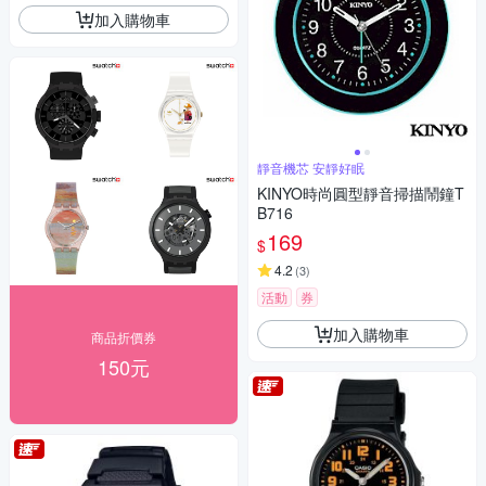
加入購物車
靜音機芯 安靜好眠
KINYO時尚圓型靜音掃描鬧鐘T
B716
169
$
4.2
(
3
)
活動
券
加入購物車
商品折價券
150元