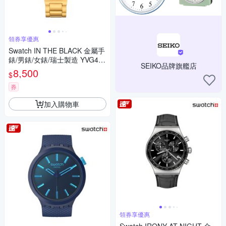
領券享優惠
Swatch IN THE BLACK 金屬手
錶/男錶/女錶/瑞士製造 YVG418
SEIKO品牌旗艦店
G (43mm)
8,500
$
券
加入購物車
領券享優惠