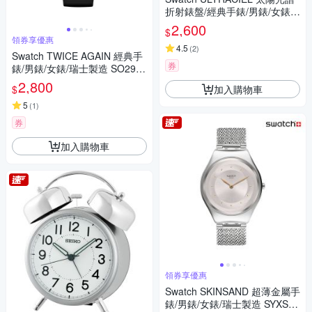
折射錶盤/經典手錶/男錶/女錶/
瑞士製造 GE713 (34mm)
2,600
$
領券享優惠
4.5
(
2
)
Swatch TWICE AGAIN 經典手
券
錶/男錶/女錶/瑞士製造 SO29B
703 (41mm)
2,800
加入購物車
$
5
(
1
)
券
加入購物車
領券享優惠
Swatch SKINSAND 超薄金屬手
錶/男錶/女錶/瑞士製造 SYXS11