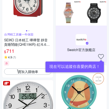
台灣精工原廠一年保固
SEIKO 日本精工 嗶嗶聲 靜音
貪睡鬧鐘(QHE196R)-紅/6.6X6.
6cm
711
Swatch官方旗艦店
$
4.9
(
7
)
券
現在可以追蹤你喜愛的商店！
加入購物車