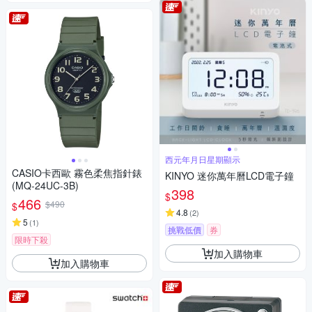
西元年月日星期顯示
CASIO卡西歐 霧色柔焦指針錶
KINYO 迷你萬年曆LCD電子鐘
(MQ-24UC-3B)
398
$
466
$490
$
4.8
(
2
)
5
(
1
)
挑戰低價
券
限時下殺
加入購物車
加入購物車