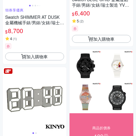
手錶/男錶/女錶/瑞士製造 YVS4
領券享優惠
54 (43mm)
6,400
$
Swatch SHIMMER AT DUSK
5
(
2
)
金屬機械手錶/男錶/女錶/瑞士製
造 YIS435G (42mm)
券
8,700
$
加入購物車
4
(
1
)
券
加入購物車
商品折價券