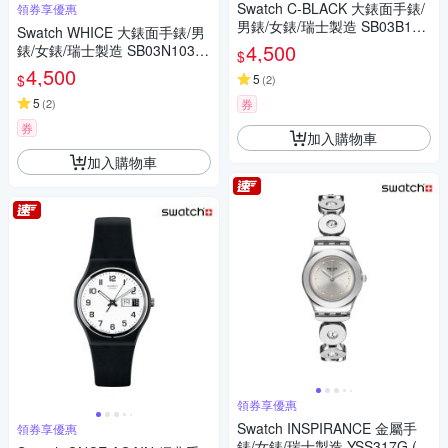
Swatch C-BLACK 大錶面手錶/
領券享優惠
男錶/女錶/瑞士製造 SB03B100
Swatch WHICE 大錶面手錶/男
(47mm)
4,500
錶/女錶/瑞士製造 SB03N103
$
(47mm)
4,500
$
5
(
2
)
5
(
2
)
券
券
加入購物車
加入購物車
領券享優惠
Swatch INSPIRANCE 金屬手
領券享優惠
錶/女錶/瑞士製造 YSS317G (2