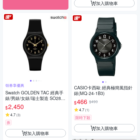
加入購物車
領券享優惠
CASIO卡西歐 經典極簡風指針
Swatch GOLDEN TAC 經典手
錶(MQ-24-1B3)
錶/男錶/女錶/瑞士製造 SO28B
466
$490
$
113 (34mm)
2,450
$
4.7
(
1
)
4.7
(
3
)
限時下殺
券
加入購物車
加入購物車