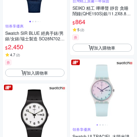
台灣精工原廠一年保固
SEIKO 精工 嗶嗶聲 靜音 貪睡
鬧鐘(QHE193S)銀/11.2X8.8c
m
864
$
領券享優惠
5
(
2
)
Swatch SIR BLUE 經典手錶/男
券
錶/女錶/瑞士製造 SO28N702
(34mm)
2,450
加入購物車
$
4.7
(
2
)
券
加入購物車
領券享優惠
Swatch ULTRACIEL 太陽光譜