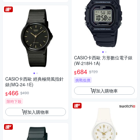
CASIO卡西歐 方形數位電子錶
(W-218H-1A)
684
$720
$
CASIO卡西歐 經典極簡風指針
挑戰低價
錶(MQ-24-1E)
加入購物車
466
$490
$
限時下殺
加入購物車