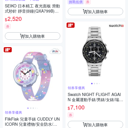
挑戰低價
券
SEIKO 日本精工 夜光面板 滑動
式秒針 靜音掛鐘(QXA799B)40
加入購物車
cm
2,520
$
券
加入購物車
領券享優惠
Swatch NIGHT FLIGHT AGAI
N 金屬運動手錶/男錶/女錶/瑞士
製造 YVS444GC (43mm)
7,100
$
領券享優惠
券
FlikFlak 兒童手錶 CUDDLY UN
ICORN 兒童禮物/安全防水/瑞
加入購物車