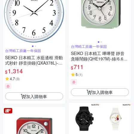
台灣精工原廠一年保固
台灣精工原廠一年保固
SEIKO 日本精工 嗶嗶聲 靜音
SEIKO 日本精工 水藍邊框 滑動
貪睡鬧鐘(QHE197M)-綠/6.6X
式秒針 靜音掛鐘(QXA378L)-
6.6cm
711
$
藍-白/31cm
1,314
$
5
(
1
)
4.7
(
3
)
券
券
加入購物車
加入購物車