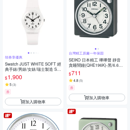
台灣精工原廠一年保固
領券享優惠
SEIKO 日本精工 嗶嗶聲 靜音
Swatch JUST WHITE SOFT 經
貪睡鬧鐘(QHE196K)-黑/6.6X6.
典手錶/男錶/女錶/瑞士製造 SO
6cm
711
$
28W107-S14 (34mm)
1,900
$
4.8
(
5
)
5
(
3
)
券
券
加入購物車
加入購物車