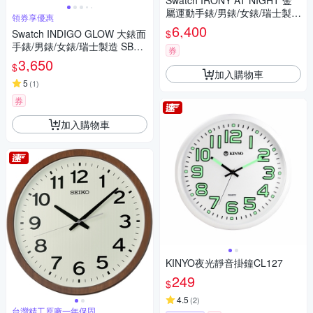
Swatch IRONY AT NIGHT 金
屬運動手錶/男錶/女錶/瑞士製造
領券享優惠
YVS495 (43mm)
6,400
$
Swatch INDIGO GLOW 大錶面
手錶/男錶/女錶/瑞士製造 SB05
券
N113 (47mm)
3,650
$
加入購物車
5
(
1
)
券
加入購物車
KINYO夜光靜音掛鐘CL127
249
$
4.5
(
2
)
台灣精工原廠一年保固