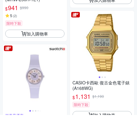
941
$990
$
5
(
2
)
限時下殺
加入購物車
CASIO卡西歐 復古金色電子錶
(A168WG)
1,131
$1,190
$
限時下殺
加入購物車
領券享優惠
Swatch LILAC LIGHTNESS 經
典手錶/女錶/瑞士製造 LV121
(25mm)
2,250