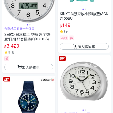
KINYO鬍鬚家族小鬧鐘(藍)ACK
7105BU
149
$
台灣精工原廠一年保固
5
(
4
)
SEIKO 日本精工 雙顯 溫度/溼
活動
券
度/日期 靜音掛鐘(QXL013S)-
白/33cm
3,420
加入購物車
$
5
(
2
)
券
加入購物車