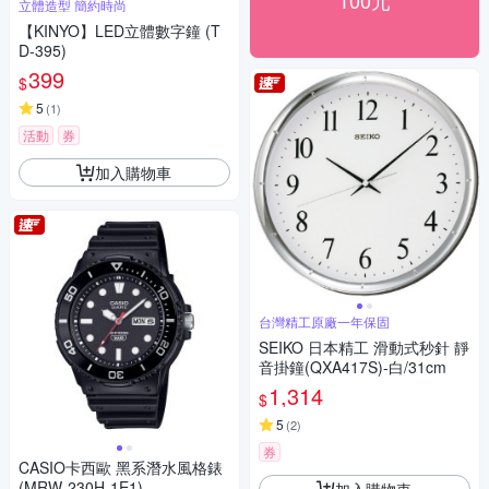
100元
立體造型 簡約時尚
【KINYO】LED立體數字鐘 (T
D-395)
399
$
5
(
1
)
活動
券
加入購物車
台灣精工原廠一年保固
SEIKO 日本精工 滑動式秒針 靜
音掛鐘(QXA417S)-白/31cm
1,314
$
5
(
2
)
券
CASIO卡西歐 黑系潛水風格錶
(MRW-230H-1E1)
加入購物車