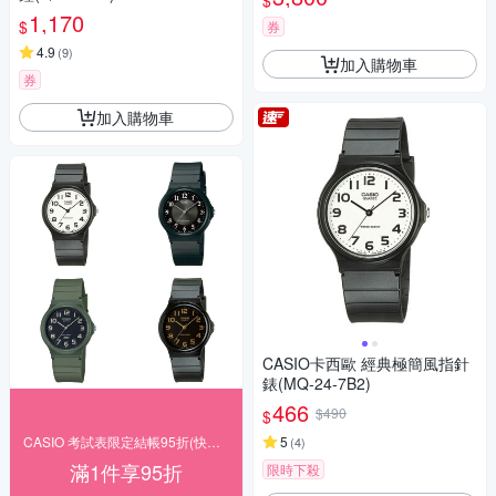
$
1,170
$
券
4.9
(
9
)
加入購物車
券
加入購物車
CASIO卡西歐 經典極簡風指針
錶(MQ-24-7B2)
466
$490
$
CASIO 考試表限定結帳95折(快速出貨)
5
(
4
)
滿1件享95折
限時下殺