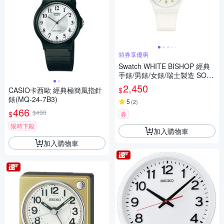
領券享優惠
Swatch WHITE BISHOP 經典
手錶/男錶/女錶/瑞士製造 SO28
W106-S14 (34mm)
2,450
$
CASIO卡西歐 經典極簡風指針
錶(MQ-24-7B3)
5
(
2
)
466
$490
$
券
限時下殺
加入購物車
加入購物車