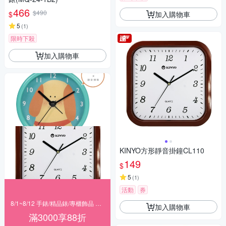
466
$490
加入購物車
$
5
(
1
)
限時下殺
加入購物車
KINYO方形靜音掛鐘CL110
149
$
5
(
1
)
活動
券
8/1~8/12 手錶/精品錶/專櫃飾品 指定商品滿$3000享88折
加入購物車
滿3000享88折