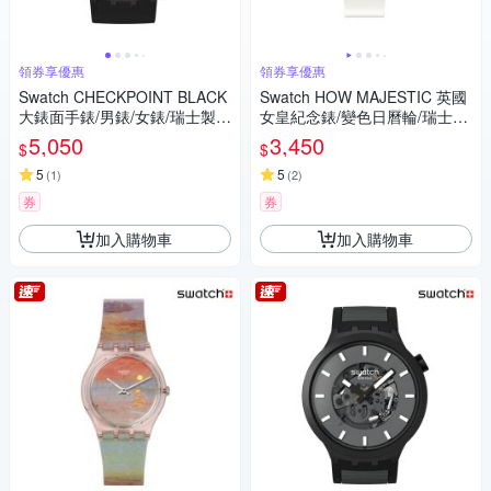
領券享優惠
領券享優惠
Swatch CHECKPOINT BLACK
Swatch HOW MAJESTIC 英國
大錶面手錶/男錶/女錶/瑞士製造
女皇紀念錶/變色日曆輪/瑞士製
SB02B400 (47mm)
造 GZ711 (34mm)
5,050
3,450
$
$
5
5
(
1
)
(
2
)
券
券
加入購物車
加入購物車