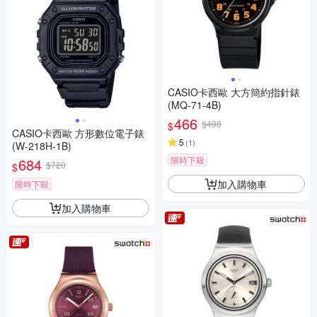
CASIO卡西歐 大方簡約指針錶
(MQ-71-4B)
466
$490
$
CASIO卡西歐 方形數位電子錶
5
(
1
)
(W-218H-1B)
限時下殺
684
$720
$
加入購物車
限時下殺
加入購物車