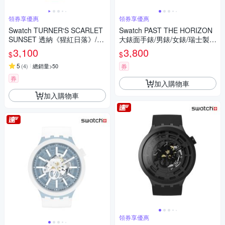
領券享優惠
領券享優惠
Swatch TURNER‵S SCARLET
Swatch PAST THE HORIZON
SUNSET 透納《猩紅日落》/泰
大錶面手錶/男錶/女錶/瑞士製造
德美術館聯名 SO28Z700 (34m
SB05B113 (47mm)
3,100
3,800
$
$
m)
5
(
4
)
總銷量>50
券
券
加入購物車
加入購物車
領券享優惠