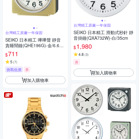
台灣精工原廠一年保固
SEIKO 日本精工 滑動式秒針 靜
台灣精工原廠一年保固
音掛鐘(QXA732W)-白/35cm
SEIKO 日本精工 嗶嗶聲 靜音
1,980
貪睡鬧鐘(QHE196G)-金/6.6X
$
6.6cm
711
$
4.8
(
3
)
5
(
7
)
券
挑戰低價
券
加入購物車
加入購物車