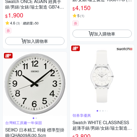
Swatch ONCE AGAIN 經典手
5mm)
4,150
錶/男錶/女錶/瑞士製造 GB743-
$
S26 (34mm)
1,900
$
5
(
1
)
4.6
(
3
)
總銷量>50
券
券
加入購物車
加入購物車
領券享優惠
Swatch WHITE CLASSINESS
台灣精工原廠一年保固
超薄手錶/男錶/女錶/瑞士製造 S
SEIKO 日本精工 時鐘 標準型掛
S08K102-S14 (34mm)
3,800
鐘(QHA009A)30.5cm