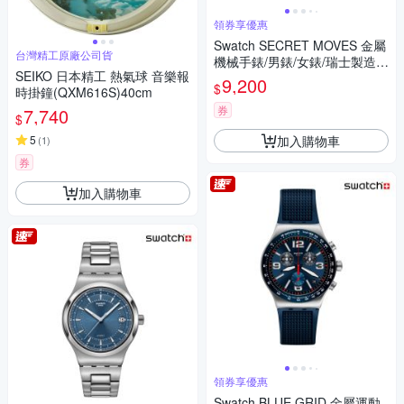
領券享優惠
Swatch SECRET MOVES 金屬
台灣精工原廠公司貨
機械手錶/男錶/女錶/瑞士製造 Y
SEIKO 日本精工 熱氣球 音樂報
IG402 (42mm)
9,200
$
時掛鐘(QXM616S)40cm
券
7,740
$
加入購物車
5
(
1
)
券
加入購物車
領券享優惠
Swatch BLUE GRID 金屬運動