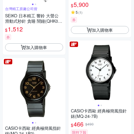
7M (38mm)
5,900
$
台灣精工原廠公司貨
5
(
1
)
SEIKO 日本精工 響鈴 大聲公
券
滑動式秒針 貪睡 鬧鐘(QHK063
S)銀15.2X12.2cm
1,512
加入購物車
$
券
加入購物車
CASIO卡西歐 經典極簡風指針
錶(MQ-24-7B)
466
$490
$
CASIO卡西歐 經典極簡風指針
限時下殺
錶(MQ-24-1B2)