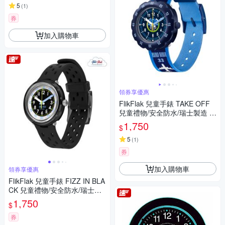
5
(
1
)
券
加入購物車
領券享優惠
FlikFlak 兒童手錶 TAKE OFF
兒童禮物/安全防水/瑞士製造 F
PSP068 (34.75mm)
1,750
$
5
(
1
)
券
加入購物車
領券享優惠
FlikFlak 兒童手錶 FIZZ IN BLA
CK 兒童禮物/安全防水/瑞士製
造 FCNP001 (31.85mm)
1,750
$
券