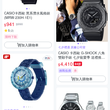
CASIO卡西歐 黑系潛水風格錶
(MRW-230H-1E1)
941
$990
$
5
(
2
)
限時下殺
加入購物車
七夕禮遇 原廠公司貨
CASIO 卡西歐 G-SHOCK 八角
雙顯手錶 七夕寵愛季 送禮推薦
GM-2100BB-1A
4,410
84折
$
挑戰低價
券
加入購物車