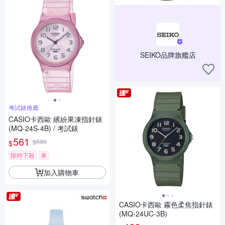
SEIKO品牌旗艦店
考試錶推薦
CASIO卡西歐 繽紛果凍指針錶
(MQ-24S-4B) / 考試錶
561
$590
$
限時下殺
券
加入購物車
CASIO卡西歐 霧色柔焦指針錶
(MQ-24UC-3B)