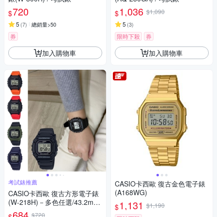
720
1,036
$1,090
$
$
5
5
(
7
)
總銷量>50
(
3
)
券
限時下殺
券
加入購物車
加入購物車
考試錶推薦
CASIO卡西歐 復古金色電子錶
(A168WG)
CASIO卡西歐 復古方形電子錶
(W-218H)－多色任選/43.2mm
1,131
$1,190
$
/ 考試錶
684
$720
$