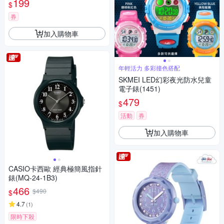
199
$
券
加入購物車
年輕活力 多彩撞色搭配
SKMEI LED幻彩夜光防水兒童
電子錶(1451)
479
$
活動
券
加入購物車
CASIO卡西歐 經典極簡風指針
錶(MQ-24-1B3)
466
$490
$
4.7
(
1
)
限時下殺