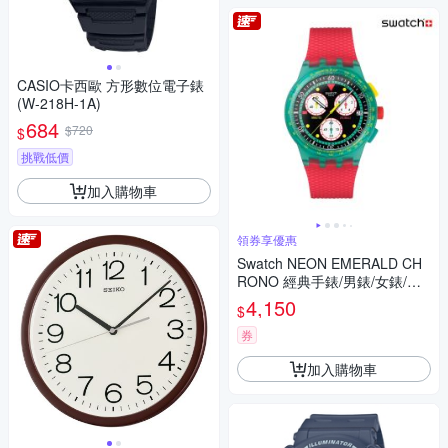
CASIO卡西歐 方形數位電子錶
(W-218H-1A)
684
$720
$
挑戰低價
加入購物車
領券享優惠
Swatch NEON EMERALD CH
RONO 經典手錶/男錶/女錶/瑞
士製造 SUSG409 (42mm)
4,150
$
券
加入購物車