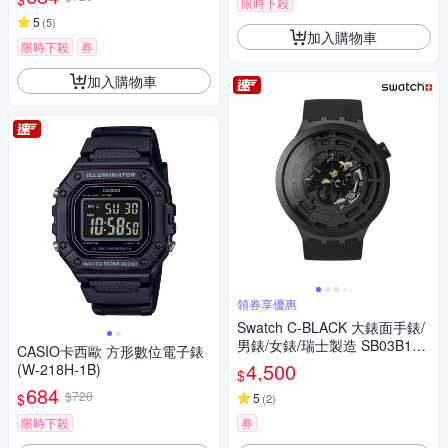
限時下殺
5
(
5
)
加入購物車
限時下殺
券
加入購物車
領券享優惠
Swatch C-BLACK 大錶面手錶/
男錶/女錶/瑞士製造 SB03B100
CASIO卡西歐 方形數位電子錶
(47mm)
4,500
(W-218H-1B)
$
684
$720
$
5
(
2
)
限時下殺
券