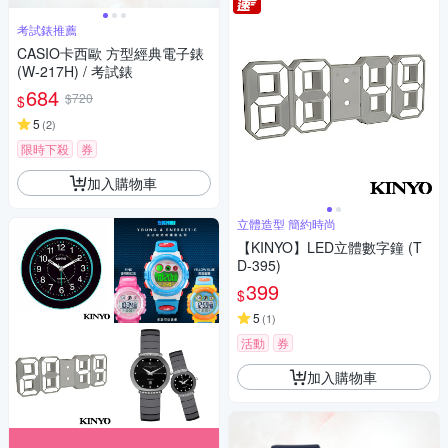
考試錶推薦
CASIO卡西歐 方型經典電子錶
(W-217H) / 考試錶
684
$720
$
5
(
2
)
限時下殺
券
加入購物車
立體造型 簡約時尚
【KINYO】LED立體數字鐘 (T
D-395)
399
$
5
(
1
)
活動
券
加入購物車