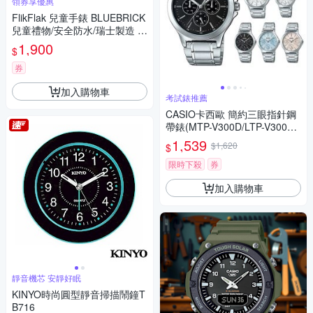
領券享優惠
FlikFlak 兒童手錶 BLUEBRICK
兒童禮物/安全防水/瑞士製造 F
CSP133 FCSP133 (36.7mm)
1,900
$
券
加入購物車
考試錶推薦
CASIO卡西歐 簡約三眼指針鋼
帶錶(MTP-V300D/LTP-V300D)
/ 考試錶
1,539
$1,620
$
限時下殺
券
加入購物車
靜音機芯 安靜好眠
KINYO時尚圓型靜音掃描鬧鐘T
B716