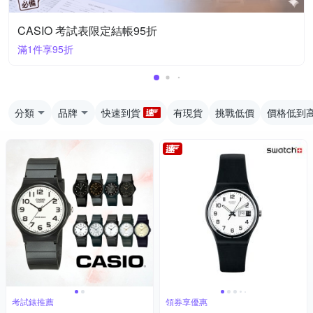
CASIO 考試表限定結帳95折
滿1件享95折
分類
品牌
快速到貨
有現貨
挑戰低價
價格低到
考試錶推薦
領券享優惠