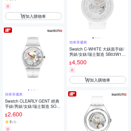
券
加入購物車
領券享優惠
Swatch C-WHITE 大錶面手錶/
男錶/女錶/瑞士製造 SB03W10
0 (47mm)
4,500
$
券
加入購物車
領券享優惠
Swatch CLEARLY GENT 經典
手錶/男錶/女錶/瑞士製造 SO28
K100-S06 (34mm)
2,600
$
5
(
1
)
券