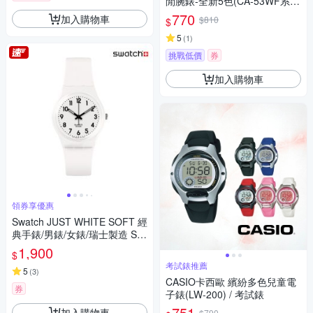
閒腕錶-全新5色(CA-53WF系
列)/34.4mm / 考試錶
770
加入購物車
$810
$
5
(
1
)
挑戰低價
券
加入購物車
領券享優惠
Swatch JUST WHITE SOFT 經
典手錶/男錶/女錶/瑞士製造 SO
28W107-S14 (34mm)
1,900
$
考試錶推薦
5
(
3
)
CASIO卡西歐 繽紛多色兒童電
券
子錶(LW-200) / 考試錶
751
加入購物車
$790