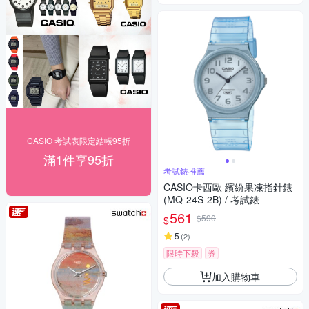
CASIO 考試表限定結帳95折
滿1件享95折
考試錶推薦
CASIO卡西歐 繽紛果凍指針錶
(MQ-24S-2B) / 考試錶
561
$590
$
5
(
2
)
限時下殺
券
加入購物車