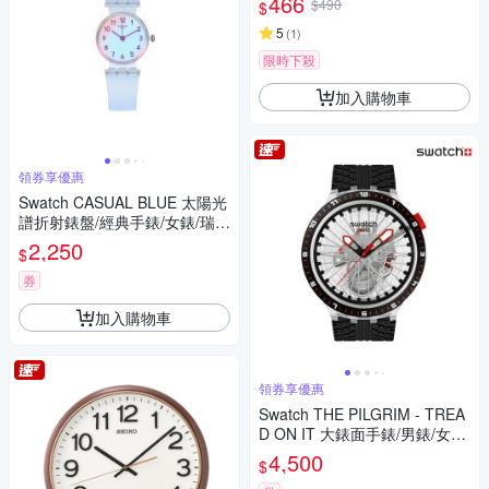
466
$490
$
5
(
1
)
限時下殺
加入購物車
領券享優惠
Swatch CASUAL BLUE 太陽光
譜折射錶盤/經典手錶/女錶/瑞士
製造 LK396 (25mm)
2,250
$
券
加入購物車
領券享優惠
Swatch THE PILGRIM - TREA
D ON IT 大錶面手錶/男錶/女錶/
瑞士製造 SB05K103 (47mm)
4,500
$