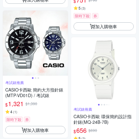
$
5
(
3
)
限時下殺
券
加入購物車
考試錶推薦
CASIO卡西歐 簡約大方指針錶
(MTP-VD01D) / 考試錶
1,321
$1,390
$
考試錶推薦
4
(
1
)
CASIO卡西歐 環保簡約設計指
限時下殺
券
針錶(MQ-24B-7B)
656
加入購物車
$690
$
5
(
2
)