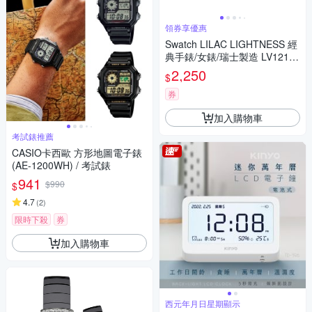
領券享優惠
Swatch LILAC LIGHTNESS 經
典手錶/女錶/瑞士製造 LV121
(25mm)
2,250
$
券
加入購物車
考試錶推薦
CASIO卡西歐 方形地圖電子錶
(AE-1200WH) / 考試錶
941
$990
$
4.7
(
2
)
限時下殺
券
加入購物車
西元年月日星期顯示