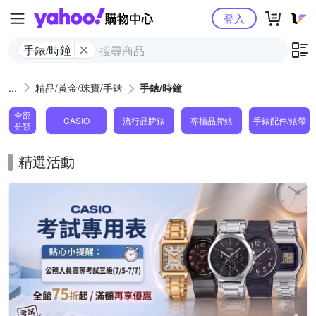
Yahoo購物中心
登入
手錶/時鐘
精品/黃金/珠寶/手錶
手錶/時鐘
全部
CASIO
流行品牌錶
專櫃品牌錶
手錶配件/錶帶
分類
精選活動