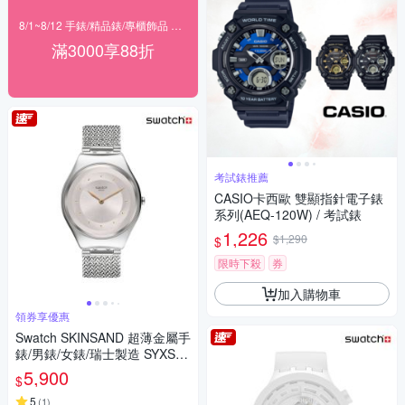
8/1~8/12 手錶/精品錶/專櫃飾品 指定商品滿$3000享88折
滿3000享88折
考試錶推薦
CASIO卡西歐 雙顯指針電子錶
系列(AEQ-120W) / 考試錶
1,226
$1,290
$
限時下殺
券
加入購物車
領券享優惠
Swatch SKINSAND 超薄金屬手
錶/男錶/女錶/瑞士製造 SYXS11
7M (38mm)
5,900
$
5
(
1
)