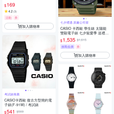
169
$
4.2
(
3
)
活動
券
七夕禮遇 原廠公司貨
加入購物車
CASIO 卡西歐 學生錶 太陽能
雙顯電子錶 七夕寵愛季 送禮推
薦-軍綠色 AQ-S820W-3BV
1,535
$1,615
$
挑戰低價
券
加入購物車
考試錶推薦
CASIO卡西歐 復古方型簡約電
子錶(F-91W) / 考試錶
541
$569
$