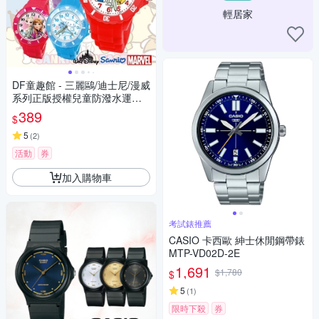
輕居家
DF童趣館 - 三麗鷗/迪士尼/漫威
系列正版授權兒童防潑水運動
彩帶手錶
389
$
5
(
2
)
活動
券
加入購物車
考試錶推薦
CASIO 卡西歐 紳士休閒鋼帶錶
MTP-VD02D-2E
1,691
$1,780
$
5
(
1
)
限時下殺
券