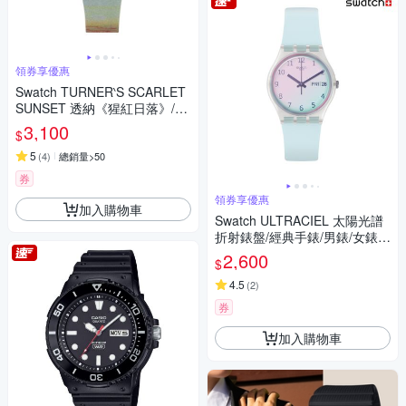
領券享優惠
Swatch TURNER‵S SCARLET
SUNSET 透納《猩紅日落》/泰
德美術館聯名 SO28Z700 (34m
3,100
$
m)
5
(
4
)
總銷量>50
券
領券享優惠
加入購物車
Swatch ULTRACIEL 太陽光譜
折射錶盤/經典手錶/男錶/女錶/
瑞士製造 GE713 (34mm)
2,600
$
4.5
(
2
)
券
加入購物車