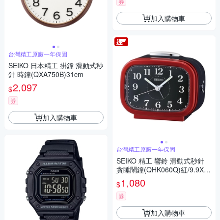
券
加入購物車
台灣精工原廠一年保固
SEIKO 日本精工 掛鐘 滑動式秒
針 時鐘(QXA750B)31cm
2,097
$
券
加入購物車
台灣精工原廠一年保固
SEIKO 精工 響鈴 滑動式秒針
貪睡鬧鐘(QHK060Q)紅/9.9X8.
4cm
1,080
$
券
加入購物車