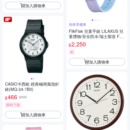
加入購物車
領券享優惠
FlikFlak 兒童手錶 LILAXUS 兒
童禮物/安全防水/瑞士製造 FCS
P102 (36.7mm)
2,250
$
券
加入購物車
CASIO卡西歐 經典極簡風指針
錶(MQ-24-7B3)
466
$490
$
限時下殺
加入購物車