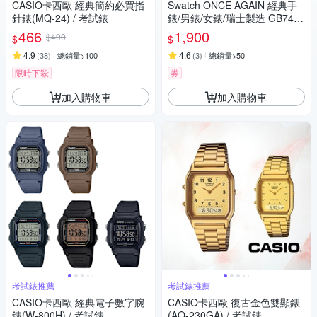
CASIO卡西歐 經典簡約必買指
Swatch ONCE AGAIN 經典手
針錶(MQ-24) / 考試錶
錶/男錶/女錶/瑞士製造 GB743-
S26 (34mm)
466
1,900
$490
$
$
4.9
4.6
(
38
)
總銷量>100
(
3
)
總銷量>50
限時下殺
券
加入購物車
加入購物車
考試錶推薦
考試錶推薦
CASIO卡西歐 經典電子數字腕
CASIO卡西歐 復古金色雙顯錶
錶(W-800H) / 考試錶
(AQ-230GA) / 考試錶