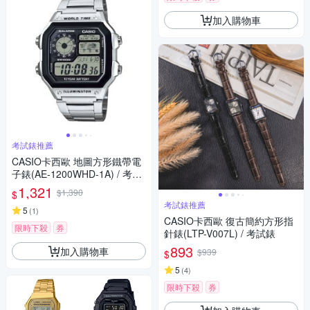
加入購物車
考試錶推薦
CASIO卡西歐 地圖方形鐵帶電
子錶(AE-1200WHD-1A) / 考試
錶
1,321
$1,390
$
考試錶推薦
5
(
1
)
CASIO卡西歐 復古簡約方形指
限時下殺
券
針錶(LTP-V007L) / 考試錶
893
加入購物車
$939
$
5
(
4
)
限時下殺
券