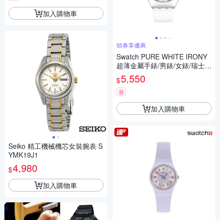
加入購物車
領券享優惠
Swatch PURE WHITE IRONY
超薄金屬手錶/男錶/女錶/瑞士製
造 SYXS138 (42mm)
5,550
$
券
加入購物車
Seiko 精工機械機芯女裝腕表 S
YMK19J1
4,980
$
加入購物車