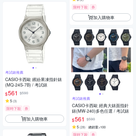
限時下殺
券
加入購物車
考試錶推薦
CASIO卡西歐 繽紛果凍指針錶
(MQ-24S-7B) / 考試錶
561
$590
$
考試錶推薦
5
(
3
)
CASIO卡西歐 經典大錶面指針
限時下殺
券
錶(MW-240)多色任選 / 考試錶
561
加入購物車
$590
$
5
(
28
)
總銷量>100
限時下殺
券