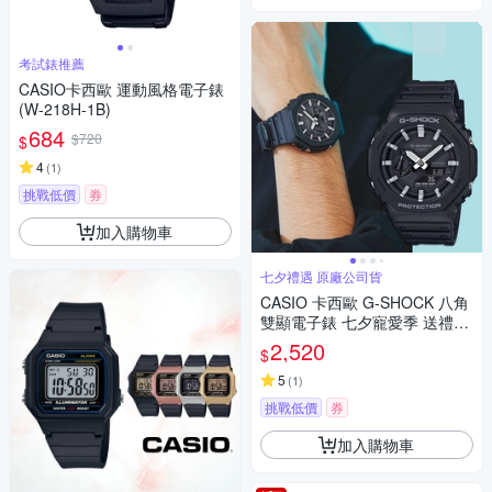
考試錶推薦
CASIO卡西歐 運動風格電子錶
(W-218H-1B)
684
$720
$
4
(
1
)
挑戰低價
券
加入購物車
七夕禮遇 原廠公司貨
CASIO 卡西歐 G-SHOCK 八角
雙顯電子錶 七夕寵愛季 送禮推
薦 GA-2100-1A
2,520
$
5
(
1
)
挑戰低價
券
加入購物車