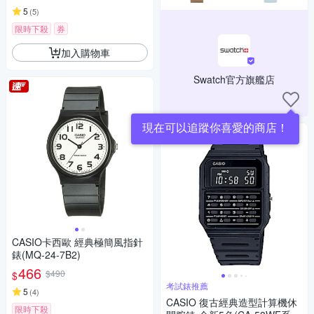
5
(
5
)
限時下殺
券
加入購物車
Swatch官方旗艦店
現在可以追蹤你喜愛的商店！
CASIO卡西歐 經典極簡風指針
錶(MQ-24-7B2)
466
$490
$
考試錶推薦
5
(
4
)
CASIO 復古經典造型計算機休
限時下殺