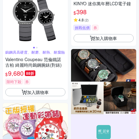
KINYO 迷你萬年曆LCD電子鐘
398
$
4.8
(
2
)
挑戰低價
券
加入購物車
鎢鋼具高硬度、耐磨、耐熱、耐腐蝕
Valentino Coupeau 范倫鐵諾
古柏 綺麗時尚鵭鋼腕錶(對錶)
9,680
88折
$
限時下殺
券
加入購物車