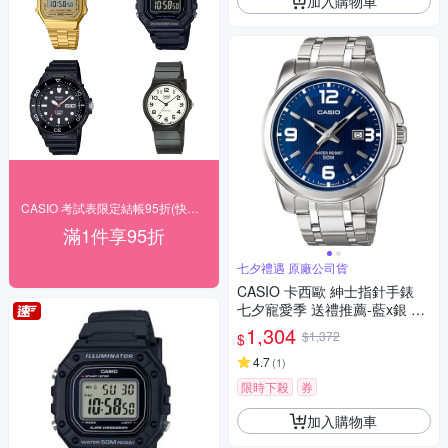
加入購物車
CASIO 考試表限定結帳95折(快速出貨)
滿1件享95折
七夕禮遇 原廠公司貨
CASIO 卡西歐 紳士指針手錶
七夕寵愛季 送禮推薦-藍x銀 M
TP-1314D-2A
1,304
$1,372
$
4.7
(
1
)
限時下殺
券
加入購物車