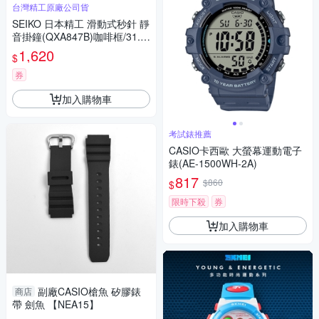
台灣精工原廠公司貨
SEIKO 日本精工 滑動式秒針 靜
音掛鐘(QXA847B)咖啡框/31.1
cm
1,620
$
券
加入購物車
考試錶推薦
CASIO卡西歐 大螢幕運動電子
錶(AE-1500WH-2A)
817
$860
$
限時下殺
券
加入購物車
副廠CASIO槍魚 矽膠錶
商店
帶 劍魚 【NEA15】