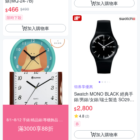
錶(MQ-24-7B)
加入購物車
466
$490
$
限時下殺
加入購物車
領券享優惠
Swatch MONO BLACK 經典手
錶/男錶/女錶/瑞士製造 SO29B
704 (41mm)
2,800
$
4.8
(
2
)
8/1~8/12 手錶/精品錶/專櫃飾品 指定商品滿$3000享88折
券
滿3000享88折
加入購物車