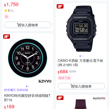
PSP068 (34.75mm)
1,750
$
5
(
1
)
券
加入購物車
CASIO卡西歐 方形數位電子錶
(W-218H-1B)
684
$720
$
限時下殺
加入購物車
靜音機芯 安靜好眠
KINYO時尚圓型靜音掃描鬧鐘T
B716
169
$