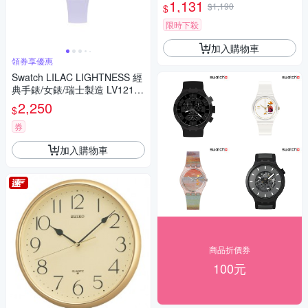
1,131
$1,190
$
限時下殺
加入購物車
領券享優惠
Swatch LILAC LIGHTNESS 經
典手錶/女錶/瑞士製造 LV121
(25mm)
2,250
$
券
加入購物車
商品折價券
100元