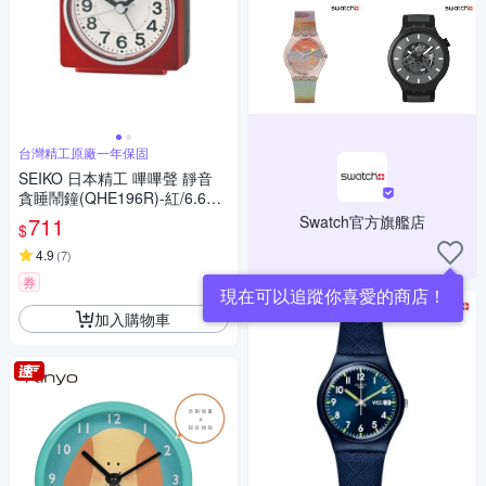
台灣精工原廠一年保固
SEIKO 日本精工 嗶嗶聲 靜音
貪睡鬧鐘(QHE196R)-紅/6.6X6.
6cm
711
Swatch官方旗艦店
$
4.9
(
7
)
券
加入購物車