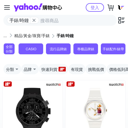
Yahoo購物中心
登入
手錶/時鐘
精品/黃金/珠寶/手錶
手錶/時鐘
全部
CASIO
流行品牌錶
專櫃品牌錶
手錶配件/錶帶
分類
分類
品牌
快速到貨
有現貨
挑戰低價
價格低到