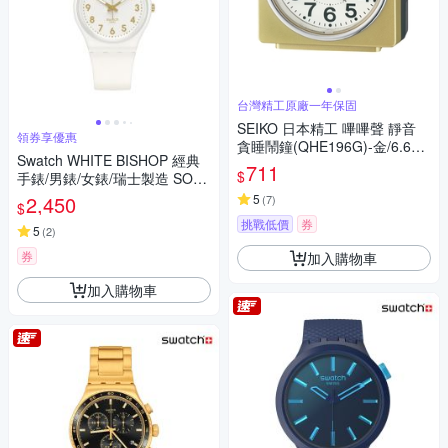
台灣精工原廠一年保固
SEIKO 日本精工 嗶嗶聲 靜音
領券享優惠
貪睡鬧鐘(QHE196G)-金/6.6X
Swatch WHITE BISHOP 經典
6.6cm
711
$
手錶/男錶/女錶/瑞士製造 SO28
W106-S14 (34mm)
2,450
5
(
7
)
$
挑戰低價
券
5
(
2
)
券
加入購物車
加入購物車