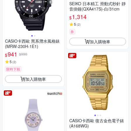
SEIKO 日本精工 滑動式秒針 靜
音掛鐘(QXA417S)-白/31cm
1,314
$
5
(
2
)
券
CASIO卡西歐 黑系潛水風格錶
加入購物車
(MRW-230H-1E1)
941
$990
$
5
(
2
)
限時下殺
加入購物車
CASIO卡西歐 復古金色電子錶
(A168WG)