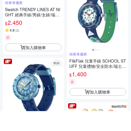
領券享優惠
Swatch TRENDY LINES AT NI
GHT 經典手錶/男錶/女錶/瑞士
製造 SO28I700 (34mm)
2,450
$
4.8
(
2
)
券
加入購物車
領券享優惠
FlikFlak 兒童手錶 SCHOOL ST
UFF 兒童禮物/安全防水/瑞士製
造 FBNP245 FBNP245 (31.85
1,400
$
mm)
券
加入購物車
領券享優惠