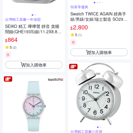
領券享優惠
Swatch TWICE AGAIN 經典手
錶/男錶/女錶/瑞士製造 SO29B
台灣精工原廠一年保固
703 (41mm)
2,800
SEIKO 精工 嗶嗶聲 靜音 貪睡
$
鬧鐘(QHE193S)銀/11.2X8.8c
5
(
1
)
m
864
$
券
5
(
2
)
加入購物車
券
加入購物車
台灣精工原廠公司貨