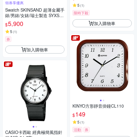
領券享優惠
5
(
1
)
Swatch SKINSAND 超薄金屬手
限時下殺
錶/男錶/女錶/瑞士製造 SYXS11
7M (38mm)
5,900
加入購物車
$
5
(
1
)
券
加入購物車
KINYO方形靜音掛鐘CL110
149
$
5
(
1
)
活動
券
CASIO卡西歐 經典極簡風指針