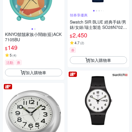
領券享優惠
Swatch SIR BLUE 經典手錶/男
錶/女錶/瑞士製造 SO28N702
(34mm)
2,450
KINYO鬍鬚家族小鬧鐘(藍)ACK
$
7105BU
4.7
(
2
)
149
$
券
5
(
4
)
加入購物車
活動
券
加入購物車