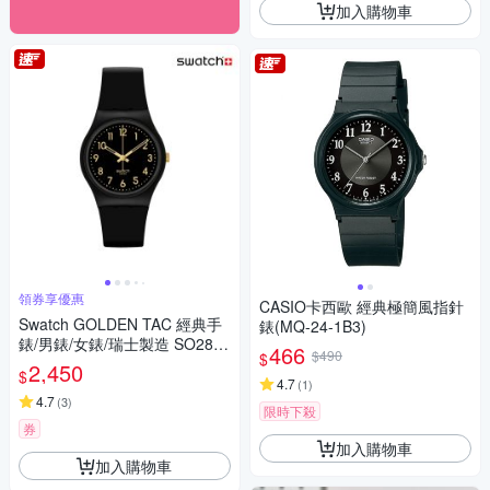
加入購物車
領券享優惠
CASIO卡西歐 經典極簡風指針
Swatch GOLDEN TAC 經典手
錶(MQ-24-1B3)
錶/男錶/女錶/瑞士製造 SO28B
466
$490
$
113 (34mm)
2,450
$
4.7
(
1
)
4.7
(
3
)
限時下殺
券
加入購物車
加入購物車