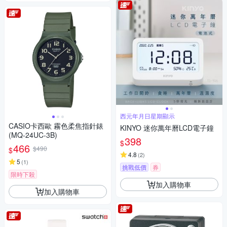
西元年月日星期顯示
CASIO卡西歐 霧色柔焦指針錶
KINYO 迷你萬年曆LCD電子鐘
(MQ-24UC-3B)
398
$
466
$490
$
4.8
(
2
)
5
(
1
)
挑戰低價
券
限時下殺
加入購物車
加入購物車