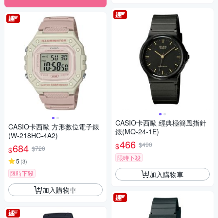
CASIO卡西歐 經典極簡風指針
CASIO卡西歐 方形數位電子錶
錶(MQ-24-1E)
(W-218HC-4A2)
466
$490
$
684
$720
$
限時下殺
5
(
3
)
限時下殺
加入購物車
加入購物車