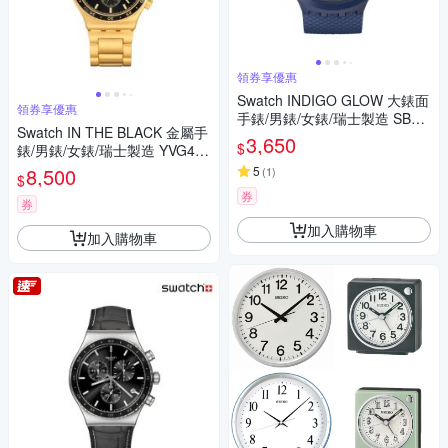
領券享優惠
Swatch INDIGO GLOW 大錶面
領券享優惠
手錶/男錶/女錶/瑞士製造 SB05
Swatch IN THE BLACK 金屬手
N113 (47mm)
3,650
$
錶/男錶/女錶/瑞士製造 YVG418
G (43mm)
8,500
5
(
1
)
$
券
券
加入購物車
加入購物車