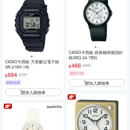
CASIO卡西歐 經典極簡風指針
錶(MQ-24-7B3)
CASIO卡西歐 方形數位電子錶
466
$490
$
(W-218H-1A)
684
限時下殺
$720
$
挑戰低價
加入購物車
加入購物車