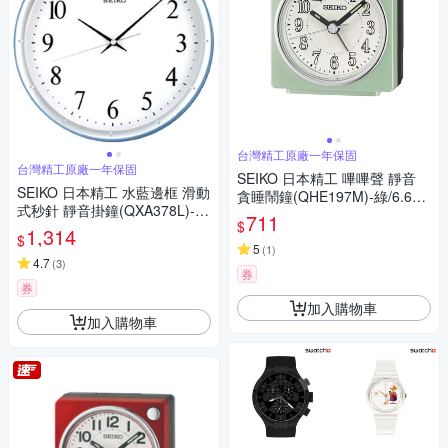
台灣精工原廠一年保固
台灣精工原廠一年保固
SEIKO 日本精工 嗶嗶聲 靜音
SEIKO 日本精工 水藍邊框 滑動
貪睡鬧鐘(QHE197M)-綠/6.6X
式秒針 靜音掛鐘(QXA378L)-
6.6cm
711
$
藍-白/31cm
1,314
$
5
(
1
)
4.7
(
3
)
券
券
加入購物車
加入購物車