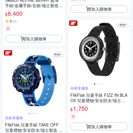
Swatch ALPINE BERRY 超薄
手錶/金屬手錶/女錶/瑞士製造 S
加入購物車
YXG131 (38mm)
6,400
$
5
(
1
)
券
加入購物車
領券享優惠
FlikFlak 兒童手錶 FIZZ IN BLA
CK 兒童禮物/安全防水/瑞士製
造 FCNP001 (31.85mm)
1,750
$
券
領券享優惠
FlikFlak 兒童手錶 TAKE OFF
加入購物車
兒童禮物/安全防水/瑞士製造 F