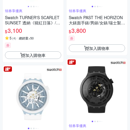
領券享優惠
領券享優惠
Swatch TURNER‵S SCARLET
Swatch PAST THE HORIZON
SUNSET 透納《猩紅日落》/泰
大錶面手錶/男錶/女錶/瑞士製造
德美術館聯名 SO28Z700 (34m
SB05B113 (47mm)
3,100
3,800
$
$
m)
5
(
4
)
總銷量>50
券
券
加入購物車
加入購物車
領券享優惠