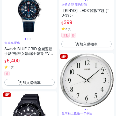
立體造型 簡約時尚
【KINYO】LED立體數字鐘 (T
D-395)
399
$
5
(
1
)
活動
券
領券享優惠
加入購物車
Swatch BLUE GRID 金屬運動
手錶/男錶/女錶/瑞士製造 YVS4
54 (43mm)
6,400
$
5
(
2
)
券
加入購物車
台灣精工原廠一年保固