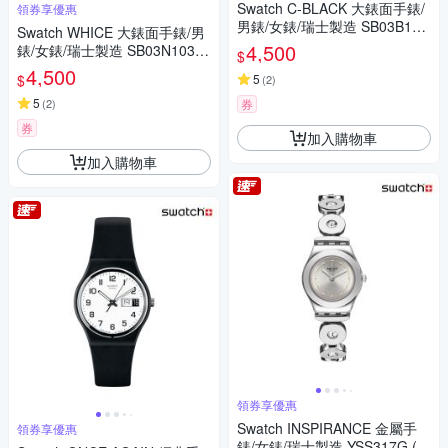
Swatch C-BLACK 大錶面手錶/
領券享優惠
男錶/女錶/瑞士製造 SB03B100
Swatch WHICE 大錶面手錶/男
(47mm)
4,500
錶/女錶/瑞士製造 SB03N103
$
(47mm)
4,500
$
5
(
2
)
5
(
2
)
券
券
加入購物車
加入購物車
領券享優惠
Swatch INSPIRANCE 金屬手
領券享優惠
錶/女錶/瑞士製造 YSS317G (2