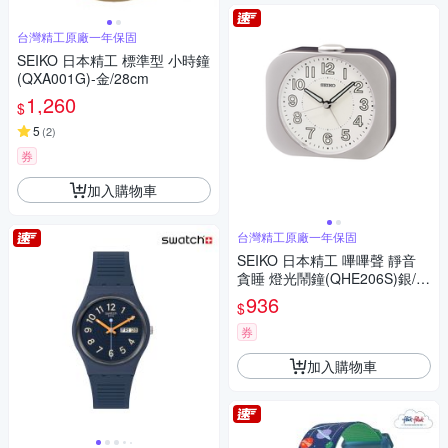
台灣精工原廠一年保固
SEIKO 日本精工 標準型 小時鐘
(QXA001G)-金/28cm
1,260
$
5
(
2
)
券
加入購物車
台灣精工原廠一年保固
SEIKO 日本精工 嗶嗶聲 靜音
貪睡 燈光鬧鐘(QHE206S)銀/9.
9X11.3cm
936
$
券
加入購物車