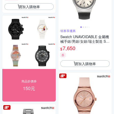
加入購物車
領券享優惠
Swatch UNAVOIDABLE 金屬機
械手錶/男錶/女錶/瑞士製造 SY
23S408 (42mm)
7,650
$
券
加入購物車
商品折價券
150元