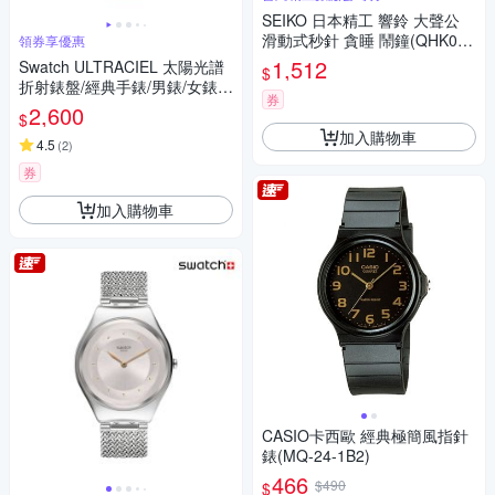
SEIKO 日本精工 響鈴 大聲公
滑動式秒針 貪睡 鬧鐘(QHK063
領券享優惠
S)銀15.2X12.2cm
1,512
Swatch ULTRACIEL 太陽光譜
$
折射錶盤/經典手錶/男錶/女錶/
券
瑞士製造 GE713 (34mm)
2,600
$
加入購物車
4.5
(
2
)
券
加入購物車
CASIO卡西歐 經典極簡風指針
錶(MQ-24-1B2)
466
$490
$