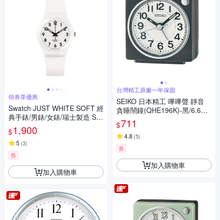
台灣精工原廠一年保固
領券享優惠
SEIKO 日本精工 嗶嗶聲 靜音
Swatch JUST WHITE SOFT 經
貪睡鬧鐘(QHE196K)-黑/6.6X6.
典手錶/男錶/女錶/瑞士製造 SO
6cm
711
$
28W107-S14 (34mm)
1,900
$
4.8
(
5
)
5
(
3
)
券
券
加入購物車
加入購物車