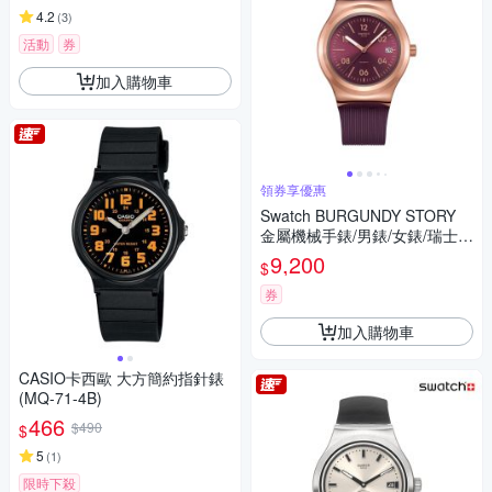
4.2
(
3
)
活動
券
加入購物車
領券享優惠
Swatch BURGUNDY STORY
金屬機械手錶/男錶/女錶/瑞士製
造 YIG401 (42mm)
9,200
$
券
加入購物車
CASIO卡西歐 大方簡約指針錶
(MQ-71-4B)
466
$490
$
5
(
1
)
限時下殺