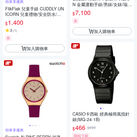
領券享優惠
N 金屬運動手錶/男錶/女錶/瑞士
FlikFlak 兒童手錶 CUDDLY UN
製造 YVS444GC (43mm)
7,100
$
ICORN 兒童禮物/安全防水/瑞
士製造 FBNP213FBNP213 (3
1,400
券
$
1.85mm)
3
(
1
)
加入購物車
券
加入購物車
CASIO卡西歐 經典極簡風指針
錶(MQ-24-1B)
466
$490
$
領券享優惠
限時下殺