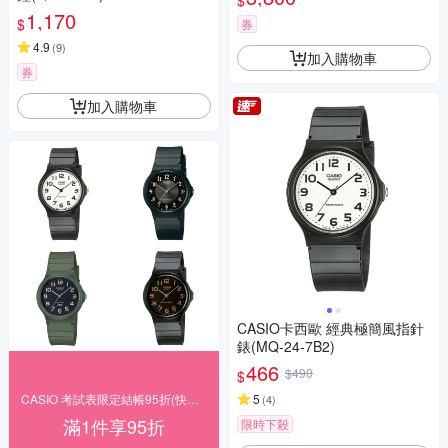
$
1,170
$
券
4.9
(
9
)
加入購物車
券
加入購物車
CASIO卡西歐 經典極簡風指針
錶(MQ-24-7B2)
466
$490
$
CASIO 考試表限定結帳95折(快速出貨)
5
(
4
)
滿1件享95折
限時下殺