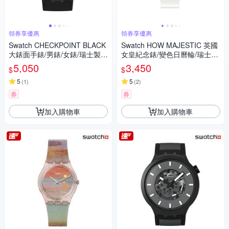
領券享優惠
領券享優惠
Swatch CHECKPOINT BLACK
Swatch HOW MAJESTIC 英國
大錶面手錶/男錶/女錶/瑞士製造
女皇紀念錶/變色日曆輪/瑞士製
SB02B400 (47mm)
造 GZ711 (34mm)
5,050
3,450
$
$
5
5
(
1
)
(
2
)
券
券
加入購物車
加入購物車