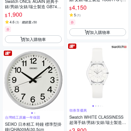
Swatch ONCE AGAIN 經典手
5mm)
4,150
錶/男錶/女錶/瑞士製造 GB743-
$
S26 (34mm)
1,900
$
5
(
1
)
4.6
(
3
)
總銷量>50
券
券
加入購物車
加入購物車
領券享優惠
Swatch WHITE CLASSINESS
台灣精工原廠一年保固
超薄手錶/男錶/女錶/瑞士製造 S
SEIKO 日本精工 時鐘 標準型掛
S08K102-S14 (34mm)
3,800
鐘(QHA009A)30.5cm