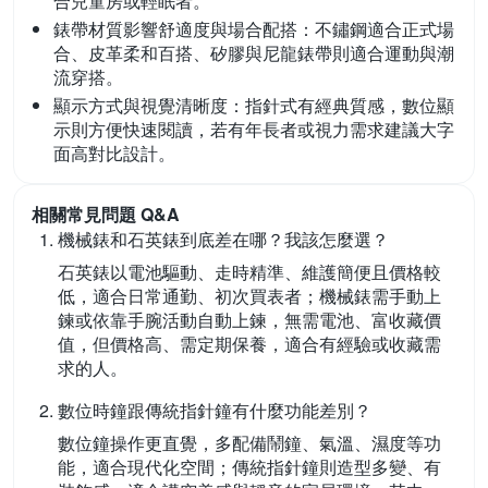
合兒童房或輕眠者。
錶帶材質影響舒適度與場合配搭：
不鏽鋼適合正式場
合、皮革柔和百搭、矽膠與尼龍錶帶則適合運動與潮
流穿搭。
顯示方式與視覺清晰度：
指針式有經典質感，數位顯
示則方便快速閱讀，若有年長者或視力需求建議大字
面高對比設計。
相關常見問題 Q&A
機械錶和石英錶到底差在哪？我該怎麼選？
石英錶以電池驅動、走時精準、維護簡便且價格較
低，適合日常通勤、初次買表者；機械錶需手動上
鍊或依靠手腕活動自動上鍊，無需電池、富收藏價
值，但價格高、需定期保養，適合有經驗或收藏需
求的人。
數位時鐘跟傳統指針鐘有什麼功能差別？
數位鐘操作更直覺，多配備鬧鐘、氣溫、濕度等功
能，適合現代化空間；傳統指針鐘則造型多變、有