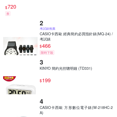
720
$
券
考試錶推薦
CASIO卡西歐 經典簡約必買指針錶(MQ-24) /
考試錶
466
$
限時下殺
KINYO 簡約光控聰明鐘 (TD331)
199
$
CASIO卡西歐 方形數位電子錶(W-218HC-2
A)