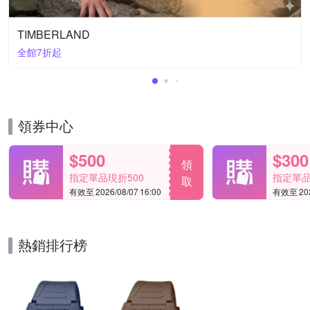
TIMBERLAND
全館7折起
領券中心
$500
$300
領
指定單品現折500
指定單品
取
有效至 2026/08/07 16:00
有效至 2026
熱銷排行榜