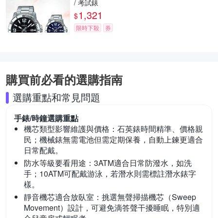
/ 考試錶
1,321
$
限時下殺
券
購買前必看的選購指南
選購重點和常見問題
手錶/時鐘
選購重點
機芯類型影響維護與價格：
石英錶時間精準、價格親
民；機械錶無需電池但需定期保養，自動上鍊更適合
日常配戴。
防水等級要看用途：
3ATM適合日常防潑水，如洗
手；10ATM可配戴游泳，若潛水則需標註潛水錶字
樣。
靜音機芯適合放臥室：
挑選無聲掃描機芯（Sweep
Movement）設計，可避免滴答聲干擾睡眠，特別適