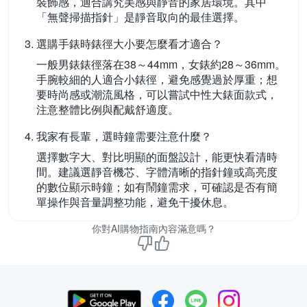
裝飾感，適合講究美感與靜音的家居環境。其中
「無聲掃描指針」是靜音取向的最佳選擇。
選購手錶時錶徑大小要怎麼看才適合？
一般男錶錶徑落在38～44mm，女錶約28～36mm。
手腕較細的人適合小錶徑，避免感覺過於厚重；想
要時尚感或潮流風格，可以嘗試中性大錶面款式，
注意整體比例與配戴舒適度。
我家有長輩，選時鐘需要注意什麼？
選擇數字大、對比明顯的面盤設計，能更快看清時
間。建議選靜音機芯、字體清晰的指針鐘或高亮度
的數位顯示時鐘；如有鬧鐘需求，可確認是否有簡
單操作與音量調整功能，避免干擾休息。
你對AI購物指南內容滿意嗎？