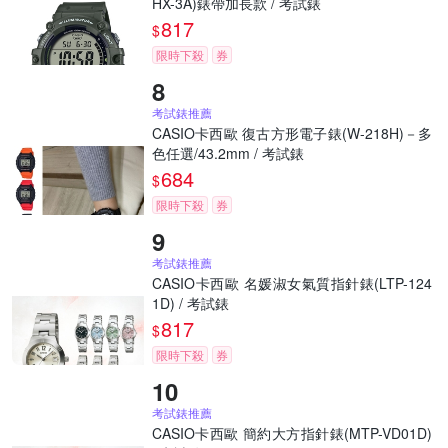
HX-3A)錶帶加長款 / 考試錶
817
$
限時下殺
券
考試錶推薦
CASIO卡西歐 復古方形電子錶(W-218H)－多
色任選/43.2mm / 考試錶
684
$
限時下殺
券
考試錶推薦
CASIO卡西歐 名媛淑女氣質指針錶(LTP-124
1D) / 考試錶
817
$
限時下殺
券
考試錶推薦
CASIO卡西歐 簡約大方指針錶(MTP-VD01D)