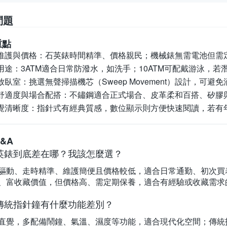
問題
重點
維護與價格：
石英錶時間精準、價格親民；機械錶無需電池但需
用途：
3ATM適合日常防潑水，如洗手；10ATM可配戴游泳，
放臥室：
挑選無聲掃描機芯（Sweep Movement）設計，
舒適度與場合配搭：
不鏽鋼適合正式場合、皮革柔和百搭、矽膠
覺清晰度：
指針式有經典質感，數位顯示則方便快速閱讀，若有
&A
英錶到底差在哪？我該怎麼選？
驅動、走時精準、維護簡便且價格較低，適合日常通勤、初次買
、富收藏價值，但價格高、需定期保養，適合有經驗或收藏需求
傳統指針鐘有什麼功能差別？
直覺，多配備鬧鐘、氣溫、濕度等功能，適合現代化空間；傳統