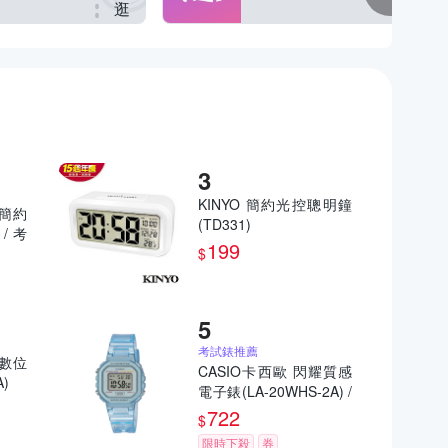
逛
逛
KINYO 簡約光控聰明鐘
典簡約
(TD331)
/ 考
199
$
考試錶推薦
形數位
CASIO卡西歐 閃耀質感
)
電子錶(LA-20WHS-2A) /
考試錶
722
$
限時下殺
券