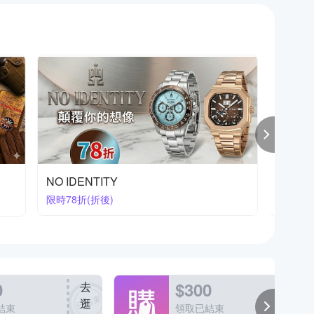
瑞士｜精品錶 精選聯合下殺
DIESE
結帳再享
結帳83折
0
$300
去
去
逛
逛
結束
領取已結束