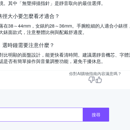
境。其中「無聲掃描指針」是靜音取向的最佳選擇。
錶徑大小要怎麼看才適合？
落在38～44mm，女錶約28～36mm。手腕較細的人適合小
大錶面款式，注意整體比例與配戴舒適度。
，選時鐘需要注意什麼？
對比明顯的面盤設計，能更快看清時間。建議選靜音機芯、字體
認是否有簡單操作與音量調整功能，避免干擾休息。
你對AI購物指南內容滿意嗎？
搜尋