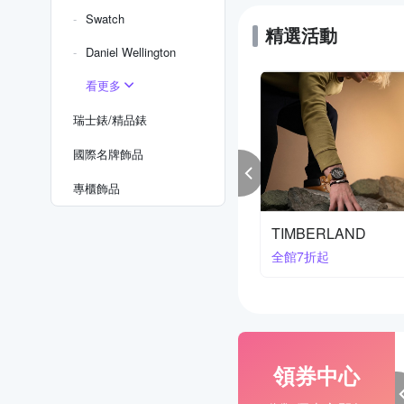
Swatch
精選活動
Daniel Wellington
看更多
瑞士錶/精品錶
國際名牌飾品
專櫃飾品
IDENTITY
CITIZEN星辰錶
78折(折後)
領卷享83折
領券中心