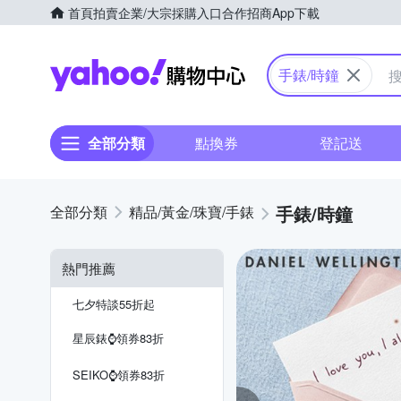
首頁
拍賣
企業/大宗採購入口
合作招商
App下載
Yahoo購物中心
手錶/時鐘
全部分類
點換券
登記送
手錶/時鐘
精品/黃金/珠寶/手錶
熱門推薦
七夕特談55折起
星辰錶⌚️領券83折
SEIKO⌚️領券83折