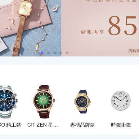
IKO 精工錶
CITIZEN 星辰錶
專櫃品牌錶
時鐘掛鐘