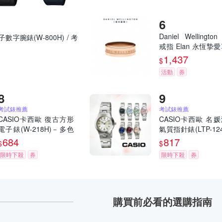
Daniel Wellingto
數字腕錶(W-800H) / 考
戒指 Elan 永恆摯
戒指玫瑰金
1,437
$
活動
券
考試錶推薦
考試錶推薦
CASIO卡西歐 復古方形
CASIO卡西歐 名
電子錶(W-218H)－多色
氣質指針錶(LTP-124
任選/43.2mm / 考試錶
/ 考試錶
684
817
$
$
限時下殺
券
限時下殺
券
購買前必看的選購指南