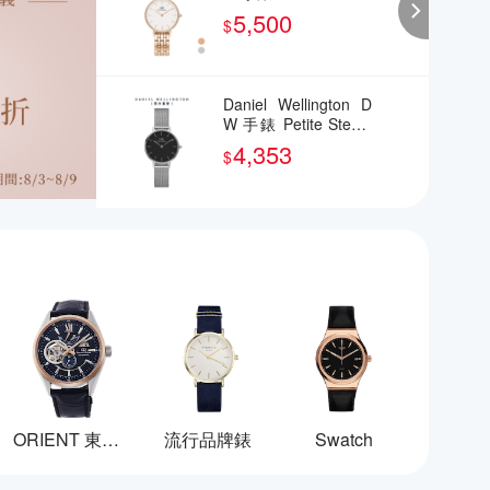
Bezel 28mm 星環珠
5,500
$
寶式鎏金錶-兩色任選
(DW00100664)
Daniel Wellington D
W 手錶 Petite Sterlin
g 28mm星鑽銀米蘭金
4,353
$
屬錶-黑錶盤-銀框 DW
00100218
ORIENT 東方錶
流行品牌錶
Swatch