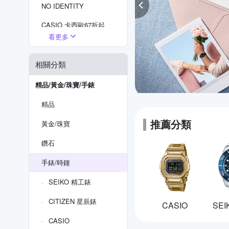
NO IDENTITY
CASIO 卡西歐67折起
看更多
現在流行『戒指錶』
相關分類
SEIKO 掛鐘
WIRED 出清5折
精品/黃金/珠寶/手錶
精品
推薦分類
黃金/珠寶
鑽石
手錶/時鐘
SEIKO 精工錶
CITIZEN 星辰錶
CASIO
SE
CASIO