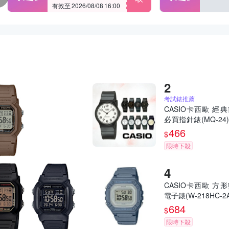
有效至 2026/08/08 16:00
考試錶推薦
CASIO卡西歐 經
必買指針錶(MQ-24) 
試錶
466
$
限時下殺
CASIO卡西歐 方
電子錶(W-218HC-2A
684
$
限時下殺