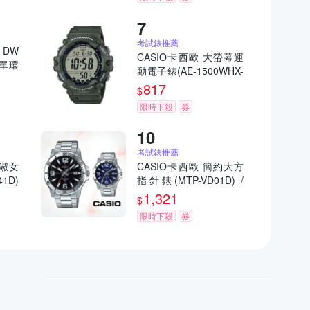
考試錶推薦
n DW
CASIO卡西歐 大螢幕運
愛單環
動電子錶(AE-1500WHX-
3A)錶帶加長款 / 考試錶
817
$
限時下殺
券
考試錶推薦
媛淑女
CASIO卡西歐 簡約大方
1D)
指針錶(MTP-VD01D) /
考試錶
1,321
$
限時下殺
券