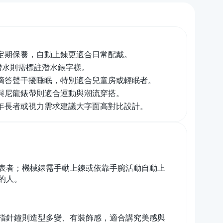
定期保養，自動上鍊更適合日常配戴。
若潛水則需標註潛水錶字樣。
可避免滴答聲干擾睡眠，特別適合兒童房或輕眠者。
與尼龍錶帶則適合運動與潮流穿搭。
年長者或視力需求建議大字面高對比設計。
表者；機械錶需手動上鍊或依靠手腕活動自動上
的人。
指針鐘則造型多變、有裝飾感，適合講究美感與