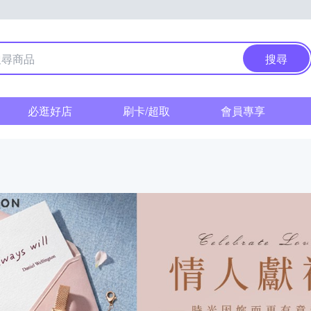
搜尋
必逛好店
刷卡/超取
會員專享