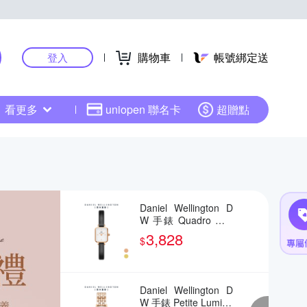
購物車
帳號綁定送
登入
看更多
uniopen 聯名卡
超贈點
Daniel Wellington D
W 手錶 Quadro Mini
15.4x18.2ｍｍ 方糖
3,828
$
系列黑皮革小方錶(兩
色任選)
Daniel Wellington D
W 手錶 Petite Lumine