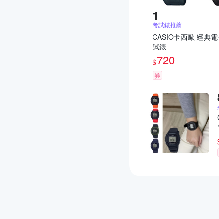
考試錶推薦
CASIO卡西歐 經典電子
試錶
720
$
券