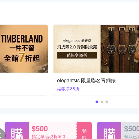
TIMEX天美時5折起
刷卡最高回饋$5200
$500
$50
領
指定單品現折500
領取已
取