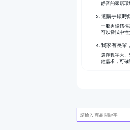
靜音的家居環
選購手錶時
一般男錶錶徑
可以嘗試中性
我家有長輩
選擇數字大、
鐘需求，可確