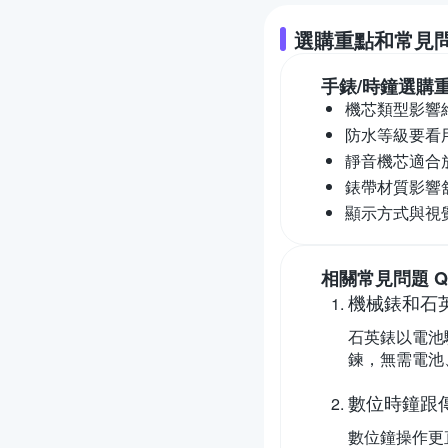
選購重點和常見
手錶/時鐘
選購
機芯類型影響
防水等級要看
靜音機芯適合
錶帶材質影響
顯示方式與視
相關常見問題 Q
機械錶和石
石英錶以電池
鍊，無需電池
數位時鐘跟
數位鐘操作更