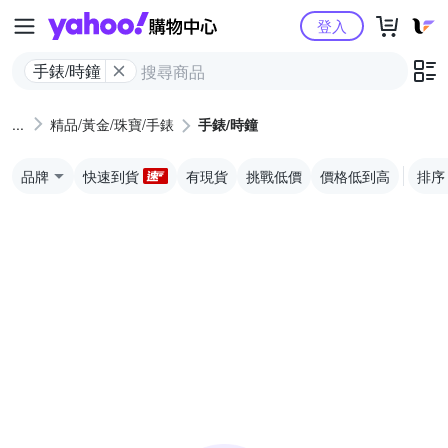
Yahoo購物中心
登入
手錶/時鐘
精品/黃金/珠寶/手錶
手錶/時鐘
品牌
快速到貨
有現貨
挑戰低價
價格低到高
排序