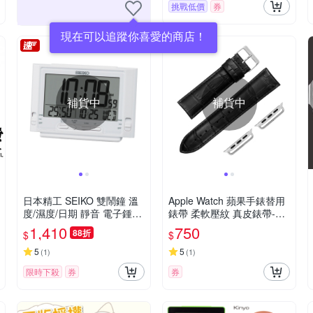
挑戰低價
券
現在可以追蹤你喜愛的商店！
補貨中
補貨中
日本精工 SEIKO 雙鬧鐘 溫
Apple Watch 蘋果手錶替用
度/濕度/日期 靜音 電子鍾(Q
錶帶 柔軟壓紋 真皮錶帶-黑
HL095W)8.9x13.2cm
色
1,410
750
88折
$
$
5
5
(
1
)
(
1
)
限時下殺
券
券