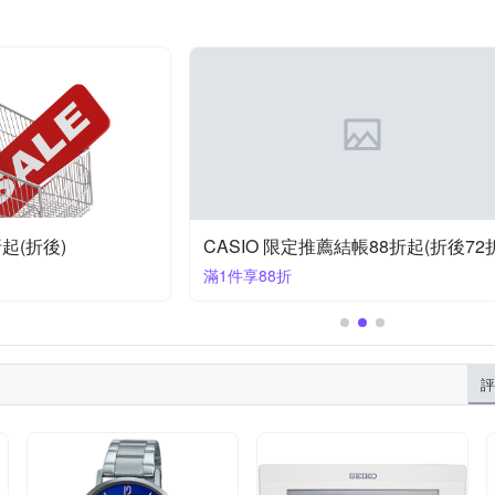
en Dino 羅梵迪諾
SANRIO 三麗鷗
SEIKO 精工
SWATCH
UMBRA
Valentino Coupeau
VA VA VOOM
Watchband
起(折後)
CASIO 限定推薦結帳88折起(折後72
滿1件享88折
評