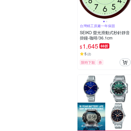
台灣精工原廠一年保固
SEIKO 螢光滑動式秒針靜音
掛鐘-咖啡/36.1cm
1,645
88折
$
5
(
2
)
限時下殺
券