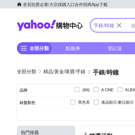
首頁
拍賣
企業/大宗採購入口
合作招商
App下載
Yahoo購物中心
手錶/時鐘
全部分類
點換券
登記送
手錶/時鐘
精品/黃金/珠寶/手錶
2M2
A-ONE
ALB
品牌
CASIO 卡西歐
CITIZE
黑色系
液晶顯示/數位顯示
錶盤顏色
品牌名稱
Everlas
EROS CERES
米色系
紅色系
珍珠
銀色系
礦物玻璃
生活防水
不鏽鋼
一般穿式 (ㄇ型)
鍊帶錶帶
黑色系
樹脂
壓克力鏡面
100米
橡膠/塑膠/矽膠/
按壓式摺
塑膠
藍色
50米
錶帶顏色
鏡面材質
防水級別(米)
錶殼材質
錶扣
錶帶材質
Hush Puppies
HANNAH
紫色系
不鏽鋼鍍黑
米色系
其他
透明
MANGO
Mirabelle
熱門推薦