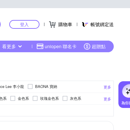
購物車
帳號綁定送
登入
看更多
uniopen 聯名卡
超贈點
uce Lee 李小龍
BAONA 寶納
更多
童趣館
EDISON 愛迪生
elegantsis 愛樂時
色系
金色系
玫瑰金色系
灰色系
更多
FUTABA 花卉鐘
FOSSIL
FOCUS
透明
錶帶
RESIN GLASS)
式摺疊錶扣
革
綠色系
青銅
木頭錶帶
木頭
灰色系
無
其他
不鏽鋼鍍金
多色系
紅色系
更多
更多
Kelaimiya 克萊米亞
KINYO
LIBERTY
NIS BOX
PHILIPPI
Relax Time