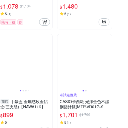
綠x黑 MRW-230H-1E3
1,078
1,480
$1,134
$
$
5
5
(
1
)
(
1
)
限時下殺
券
考試錶推薦
手錶盒 金屬感玫金鋁
CASIO卡西歐 光澤金色不鏽
商店
盒(三支裝)【NAWA116】
鋼指針錶(MTP-VD01G-9E)
/ 考試錶
899
1,701
$1,790
$
$
5
5
(
1
)