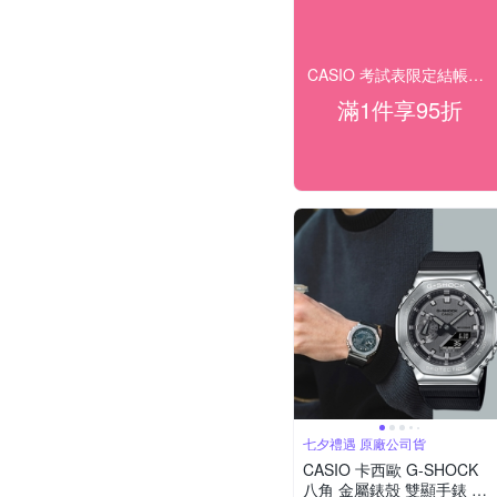
CASIO 考試表限定結帳95折
滿1件享95折
七夕禮遇 原廠公司貨
CASIO 卡西歐 G-SHOCK
八角 金屬錶殼 雙顯手錶 七