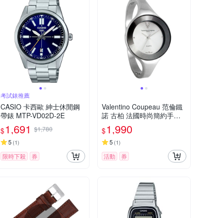
考試錶推薦
CASIO 卡西歐 紳士休閒鋼
Valentino Coupeau 范倫鐵
帶錶 MTP-VD02D-2E
諾 古柏 法國時尚簡約手環
女錶(銀面)手圍16cm以內
1,691
1,990
$1,780
$
$
5
5
(
1
)
(
1
)
限時下殺
券
活動
券