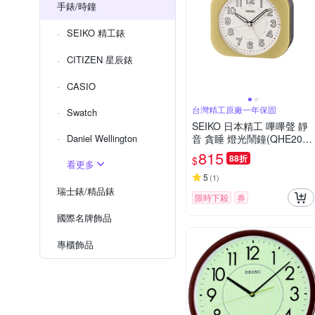
手錶/時鐘
SEIKO 精工錶
CITIZEN 星辰錶
CASIO
台灣精工原廠一年保固
Swatch
SEIKO 日本精工 嗶嗶聲 靜
Daniel Wellington
音 貪睡 燈光鬧鐘(QHE206
G)金/9.9X11.3cm
815
88折
$
看更多
5
(
1
)
瑞士錶/精品錶
限時下殺
券
國際名牌飾品
專櫃飾品