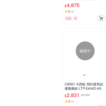
夕寵愛季 送禮推薦-百搭銀
4,875
$
灰 GM-2100-1A
5
(
1
)
活動
券
補貨中
CASIO 卡西歐 簡約羅馬刻
優雅腕錶 LTP-E404D-6A
2,831
$2,980
$
5
(
1
)