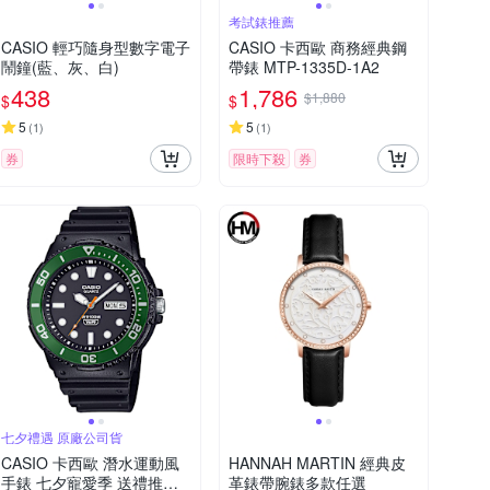
考試錶推薦
CASIO 輕巧隨身型數字電子
CASIO 卡西歐 商務經典鋼
鬧鐘(藍、灰、白)
帶錶 MTP-1335D-1A2
438
1,786
$1,880
$
$
5
5
(
1
)
(
1
)
券
限時下殺
券
七夕禮遇 原廠公司貨
CASIO 卡西歐 潛水運動風
HANNAH MARTIN 經典皮
手錶 七夕寵愛季 送禮推薦-
革錶帶腕錶多款任選