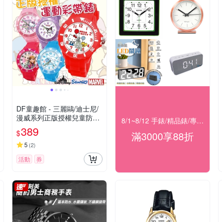
DF童趣館 - 三麗鷗/迪士尼/
漫威系列正版授權兒童防潑
8/1~8/12 手錶/精品錶/專櫃飾品 指定商品滿$3000享88折
水運動彩帶手錶
389
$
滿3000享88折
5
(
2
)
活動
券