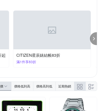
SKMEI 時刻美
Slazenger
Timberland
其他品牌
WIDE VIEW
ZOOM
折起
CITIZEN星辰錶結帳83折
CASI
滿1件享83折
滿1件享
價
價格低到高
價格高到低
近期熱銷