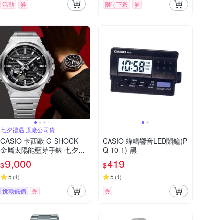
活動
券
限時下殺
券
七夕禮遇 原廠公司貨
CASIO 卡西歐 G-SHOCK
CASIO 蜂鳴響音LED鬧鐘(P
金屬太陽能藍芽手錶 七夕寵
Q-10-1)-黑
愛季 送禮推薦 GST-B1000
9,000
419
$
$
D-1A
5
5
(
1
)
(
1
)
挑戰低價
券
券