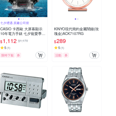
七夕禮遇 原廠公司貨
CASIO 卡西歐 大屏幕顯示
KINYO現代簡約金屬鬧鐘(玫
10年電力手錶 七夕寵愛季
瑰金)ACK7107RG
送禮推薦-黑 AE-1600H-1A
1,112
289
$1,170
$
$
5
5
(
1
)
(
1
)
限時下殺
券
活動
券