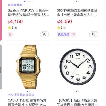
領券享優惠
Swatch PINK JOY 大錶面手
360°陀螺儀自動機械錶收藏
錶/男錶/女錶/瑞士製造 SB0
盒【自動上鍊盒單支入】自
5P102 (47mm)
360G
4,150
3,050
$
$
5
5
(
1
)
(
1
)
券
挑戰低價
券
七夕禮遇 原廠公司貨
CASIO 卡西歐 復古時尚方
【CASIO】新版清晰放大數
形電子錶 七夕寵愛季 送禮
字經典復古圓形/方形掛鐘(I