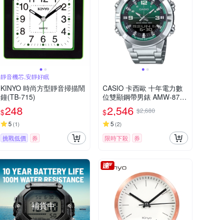
靜音機芯,安靜好眠
KINYO 時尚方型靜音掃描鬧
CASIO 卡西歐 十年電力數
鐘(TB-715)
位雙顯鋼帶男錶 AMW-870D
A-3A
248
2,546
$2,680
$
$
5
5
(
1
)
(
2
)
挑戰低價
券
限時下殺
券
補貨中