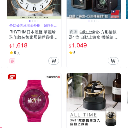
夢幻優美玫瑰金外框，超靜音壁
掛鐘
RHYTHM日本麗聲 華麗珍
自動上鍊盒-方形搖錶
商店
珠印紋裝飾家居超靜音掛鐘-
器1位 自動上鍊盒 機械錶 手
玫瑰金/31cm
錶盒 手錶收納-輕居家8811
1,618
1,049
$
$
5
5
(
1
)
券
補貨中