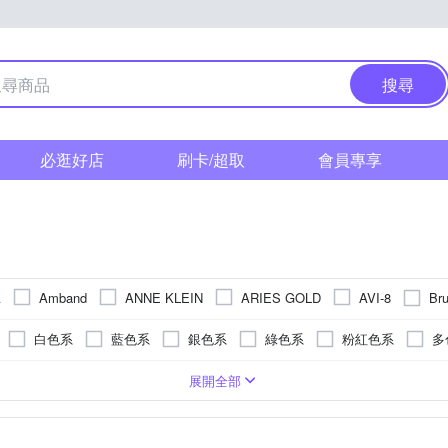
搜尋
必逛好店
刷卡/超取
會員專享
Br
A
Amband
ANNE KLEIN
ARIES GOLD
AVI-8
N 星辰
Disney 迪士尼
DF 
COMET
Daniel Wellington
白色系
藍色系
銀色系
綠色系
粉紅色系
多
ting Love 天長地久
FLUNGO 佛朗明哥
Flik Flak
FOCE
貝
紫色系
咖啡色系
黃色系
橘色系
卡其色系
樹脂錶帶
疊錶扣
系
礦石鏡面
合金
30米
玫瑰金色系
一般摺疊錶扣
碳纖維
皮革錶帶
藍寶石水晶鏡面
200米
金色系
橡膠
帆布錶帶
無
活動式錶扣
陶瓷
咖啡色系
強化玻璃
3000米以上
陶瓷錶帶
黃銅
蝴蝶釦
白色系
玻璃鏡面
300米
鈦金屬
橡膠/塑膠/樹脂
無
粉紅色系
塑膠玻璃(
安全
皮
展開全部
 MARTIN
HELLO KITTY
Ice-Watch
iSFun
KANGOL
橘色系
黃色系
卡其色系
ORIENT 東方錶
NATURALLY JOJO
PARKER PHILIP
PAR