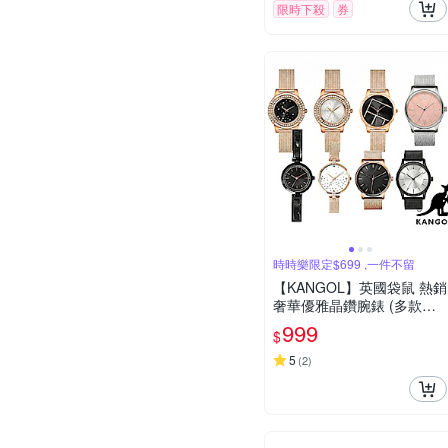
限時下殺
券
時時樂限定$699 ,一件不留
【KANGOL】英國袋鼠 熱銷
奢華優雅晶鑽腕錶 (多款任
選)
999
$
5
(
2
)