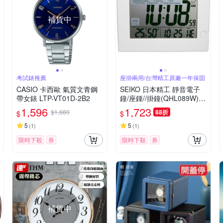
補貨中
考試錶推薦
座掛兩用/台灣精工原廠一年保固
CASIO 卡西歐 氣質文青鋼
SEIKO 日本精工 靜音電子
帶女錶 LTP-VT01D-2B2
鐘/座鍾//掛鐘(QHL089W)-
白/15x21cm
1,596
1,723
$1,680
88折
$
$
5
5
(
1
)
(
1
)
限時下殺
券
限時下殺
券
補貨中