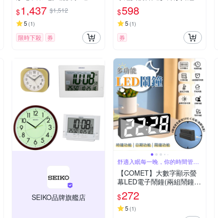
推薦-金 A178WGA-1A / 考
Q-151/152系列) 黑框/咖啡
1,437
598
$1,512
$
$
試錶
框可選
5
5
(
1
)
(
1
)
限時下殺
券
券
舒適入眠每一晚，你的時間管理
器
【COMET】大數字顯示螢
幕LED電子鬧鐘(兩組鬧鐘設
置 溫度偵測 貪睡鬧鐘 亮度
272
$
SEIKO品牌旗艦店
調節 床頭鬧鐘 靜音鬧鐘/A2
28)
5
(
1
)