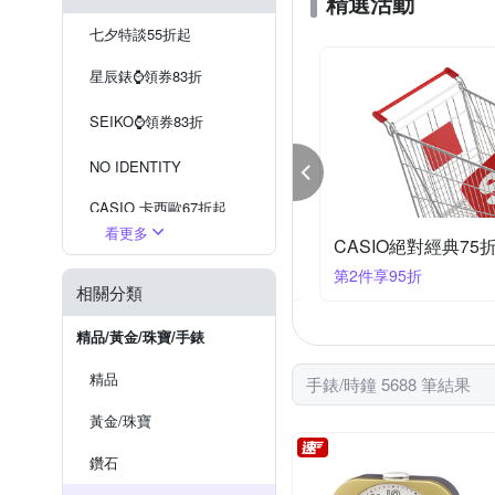
精選活動
RHYTHM 日本麗聲
Rov
七夕特談55折起
TIMEX
TRISTAR
星辰錶⌚️領券83折
SEIKO⌚️領券83折
NO IDENTITY
CASIO 卡西歐67折起
看更多
IKO 鬧鐘掛鐘 結帳87折
CASIO絕對經典75折
現在流行『戒指錶』
件享87折
第2件享95折
相關分類
SEIKO 掛鐘
WIRED 出清5折
精品/黃金/珠寶/手錶
精品
手錶/時鐘 5688 筆結果
黃金/珠寶
鑽石