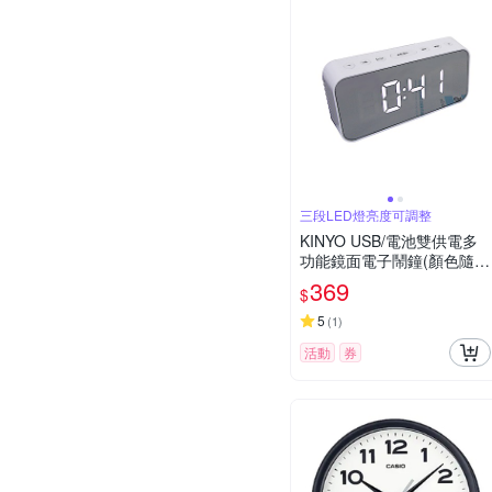
三段LED燈亮度可調整
KINYO USB/電池雙供電多
功能鏡面電子鬧鐘(顏色隨
機)
369
$
5
(
1
)
活動
券