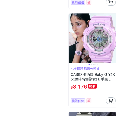
挑戰低價
券
七夕禮遇 原廠公司貨
CASIO 卡西歐 Baby-G Y2K
閃耀時尚雙顯女錶 手錶 電
子錶 學生錶 七夕寵愛季 送
3,176
85折
$
禮推薦 BA-110MC-6A
挑戰低價
券