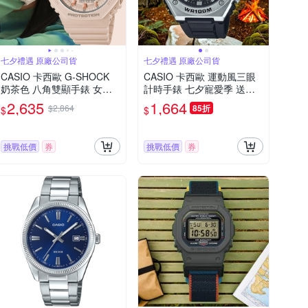
七夕禮遇 原廠公司貨
七夕禮遇 原廠公司貨
CASIO 卡西歐 G-SHOCK
CASIO 卡西歐 運動風三眼
奶茶色 八角雙顯手錶 女錶
計時手錶 七夕寵愛季 送禮
七夕寵愛季 送禮推薦 GMA-
推薦-黑 MWA-300H-1A
2,635
1,664
$2,864
85折
$
$
S2100-4A
挑戰低價
券
挑戰低價
券