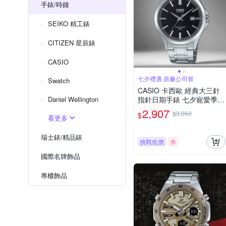
手錶/時鐘
SEIKO 精工錶
CITIZEN 星辰錶
CASIO
七夕禮遇 原廠公司貨
Swatch
CASIO 卡西歐 經典大三針
Daniel Wellington
指針日期手錶 七夕寵愛季
送禮推薦 MTS-115D-1A
2,907
$3,060
$
看更多
瑞士錶/精品錶
挑戰低價
券
國際名牌飾品
專櫃飾品