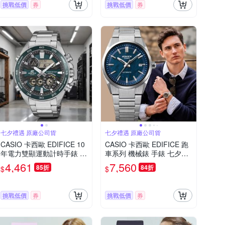
挑戰低價
券
挑戰低價
券
七夕禮遇 原廠公司貨
七夕禮遇 原廠公司貨
CASIO 卡西歐 EDIFICE 10
CASIO 卡西歐 EDIFICE 跑
年電力雙顯運動計時手錶 七
車系列 機械錶 手錶 七夕寵
夕寵愛季 送禮推薦-綠x銀 E
愛季 送禮推薦-38mm EFK-
4,461
7,560
85折
84折
$
$
RA-130D-3A
110D-2A
挑戰低價
券
挑戰低價
券