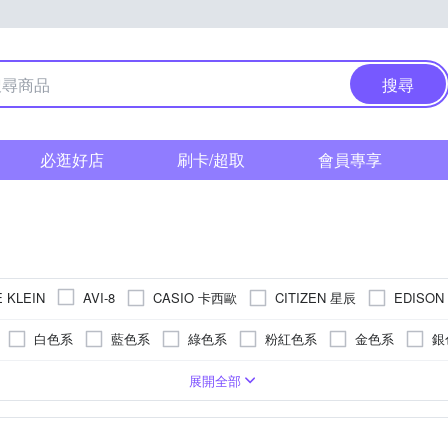
搜尋
必逛好店
刷卡/超取
會員專享
CASIO 卡西歐
CITIZEN 星辰
EDISO
 KLEIN
AVI-8
ORIENT 東方錶
Timberland
TRISTAR
VA VA VOOM
白色系
藍色系
綠色系
粉紅色系
金色系
銀
系
黃色系
咖啡色系
玫瑰金色系
卡其色系
透明
錶扣
系
強化玻璃
鍊帶錶帶
生活防水
合金
粉紅色系
按壓式摺疊錶扣
藍寶石水晶鏡面
皮革錶帶
陶瓷
30米
金色系
不鏽鋼鍍金
帆布錶帶
活動式錶扣
藍色系
壓克力鏡面
塑膠
陶瓷錶帶
綠色系
蝴蝶釦
玻璃鏡面
橡膠/塑膠/樹脂
灰色系
塑膠玻璃(
展開全部
卡其色系
黃色系
透明
多色系