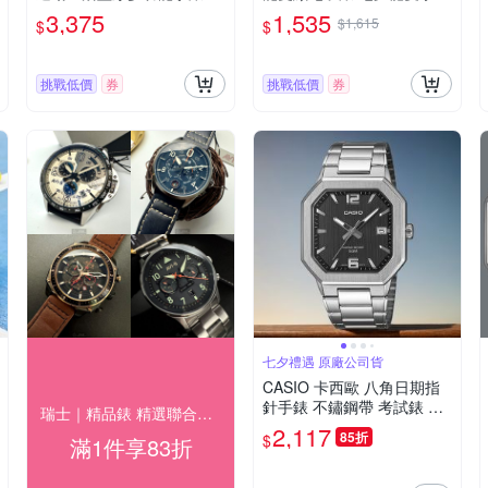
夕浪漫購 送禮首選-墨綠 GB
送禮推薦-軍綠色 AQ-S820
3,375
1,535
$1,615
$
$
A-900UU-3A
W-3BV
挑戰低價
券
挑戰低價
券
七夕禮遇 原廠公司貨
CASIO 卡西歐 八角日期指
針手錶 不鏽鋼帶 考試錶 學
瑞士｜精品錶 精選聯合下殺 結帳83折
生錶 七夕寵愛季 送禮推薦-
2,117
85折
$
滿1件享83折
黑x銀 MTP-B195D-1AV