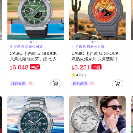
七夕禮遇 原廠公司貨
七夕禮遇 原廠公司貨
CASIO 卡西歐 G-SHOCK
CASIO 卡西歐 G-SHOCK
八角太陽能藍芽手錶 七夕寵
熾熱火焰系列 八角雙顯手錶
愛季 送禮推薦 GBM-2100A
七夕寵愛季 送禮推薦 GA-2
6,048
3,251
84折
85折
$
$
-1A3
100FL-8A
4.3
(
1
)
挑戰低價
券
挑戰低價
券