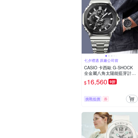
七夕禮遇 原廠公司貨
CASIO 卡西歐 G-SHOCK
全金屬八角太陽能藍芽計時
錶 手錶 七夕寵愛季 送禮推
16,560
9折
$
薦-銀x黑 GMC-B2100BT-1
A
挑戰低價
券