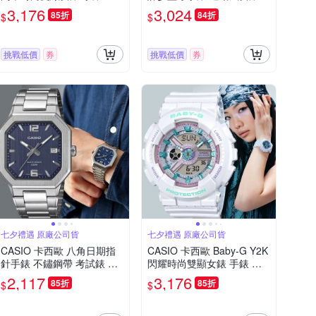
子錶 學生錶 七夕寵愛季 送
七夕寵愛季 送禮推薦-米白
3,176
3,024
85折
84折
$
$
禮推薦 BA-110MC-2A
GMD-B300-7
挑戰低價
券
挑戰低價
券
七夕禮遇 原廠公司貨
七夕禮遇 原廠公司貨
CASIO 卡西歐 八角日期指
CASIO 卡西歐 Baby-G Y2K
針手錶 不鏽鋼帶 考試錶 學
閃耀時尚雙顯女錶 手錶 電
生錶 七夕寵愛季 送禮推薦-
子錶 學生錶 七夕寵愛季 送
2,117
3,176
85折
85折
$
$
藍x銀 MTP-B195D-2AV
禮推薦 BA-110MC-7A