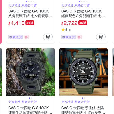
七夕禮遇 原廠公司貨
七夕禮遇 原廠公司貨
CASIO 卡西歐 G-SHOCK
CASIO 卡西歐 G-SHOCK
八角雙顯手錶 七夕寵愛季
經典配色八角雙顯手錶 七夕
送禮推薦 GM-2100BB-1A
寵愛季 送禮推薦 GA-2100R
4,410
2,722
84折
85折
$
$
L-1A
5
(
1
)
挑戰低價
券
挑戰低價
券
甜蜜獻禮 原廠公司貨
七夕禮遇 原廠公司貨
CASIO 卡西歐 G-SHOCK
CASIO 卡西歐 學生錶 太陽
運動生活藍芽多功能手錶 七
能雙顯電子錶 七夕寵愛季