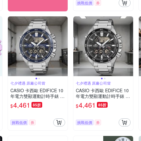
挑戰低價
券
七夕禮遇 原廠公司貨
七夕禮遇 原廠公司貨
CASIO 卡西歐 EDIFICE 10
CASIO 卡西歐 EDIFICE 10
年電力雙顯運動計時手錶 七
年電力雙顯運動計時手錶 七
夕寵愛季 送禮推薦-藍x銀 E
夕寵愛季 送禮推薦-黑x銀 E
4,461
4,461
85折
85折
$
$
RA-130D-2A
RA-130D-1A
挑戰低價
券
挑戰低價
券