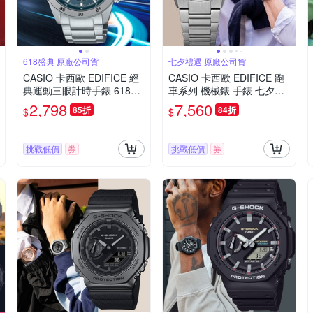
618盛典 原廠公司貨
七夕禮遇 原廠公司貨
CASIO 卡西歐 EDIFICE 經
CASIO 卡西歐 EDIFICE 跑
典運動三眼計時手錶 618限
車系列 機械錶 手錶 七夕寵
定禮遇 送禮推薦 EFR-526D
愛季 送禮推薦-38mm EFK-
2,798
7,560
85折
84折
$
$
-2A
110D-7A
挑戰低價
券
挑戰低價
券