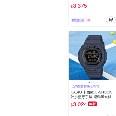
夕寵愛季 送禮推薦-墨綠 GB
3,375
$
A-900UU-3A
挑戰低價
券
七夕禮遇 原廠公司貨
CASIO 卡西歐 G-SHOCK
計步藍牙手錶 運動風女錶
七夕寵愛季 送禮推薦-海軍
3,024
84折
$
藍 GMD-B300-2