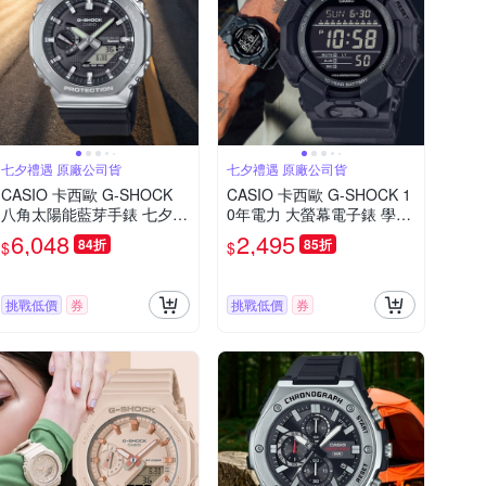
七夕禮遇 原廠公司貨
七夕禮遇 原廠公司貨
CASIO 卡西歐 G-SHOCK
CASIO 卡西歐 G-SHOCK 1
八角太陽能藍芽手錶 七夕寵
0年電力 大螢幕電子錶 學生
愛季 送禮推薦 GBM-2100-1
錶 七夕寵愛季 送禮推薦 GD
6,048
2,495
84折
85折
$
$
A
-010-1A1
挑戰低價
券
挑戰低價
券