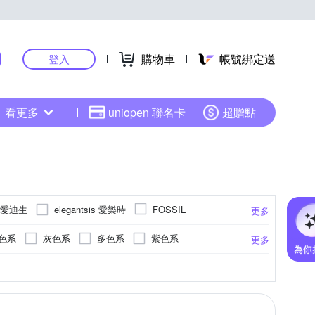
購物車
帳號綁定送
登入
看更多
uniopen 聯名卡
超贈點
N 愛迪生
elegantsis 愛樂時
FOSSIL
更多
其他品牌
色系
灰色系
多色系
紫色系
更多
錶帶
RESIN GLASS)
米色系
紫色系
無
咖啡色系
紅色系
更多