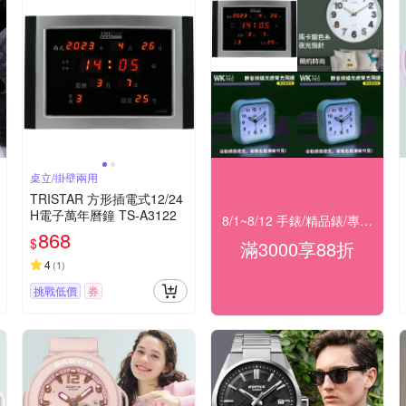
桌立/掛壁兩用
TRISTAR 方形插電式12/24
H電子萬年曆鐘 TS-A3122
8/1~8/12 手錶/精品錶/專櫃飾品 指定商品滿$3000享88折
868
$
滿3000享88折
4
(
1
)
挑戰低價
券