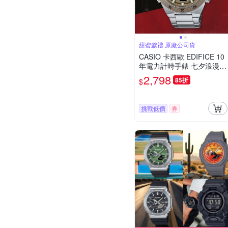
甜蜜獻禮 原廠公司貨
CASIO 卡西歐 EDIFICE 10
年電力計時手錶 七夕浪漫購
送禮首選 EFV-C110D-5A
2,798
85折
$
挑戰低價
券