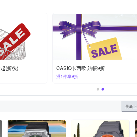
起(折後)
CASIO卡西歐 結帳9折
滿1件享9折
最新上