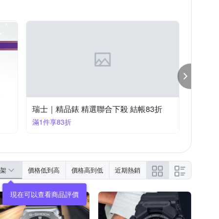
瑞士｜精品錶 精選聯合下殺 結帳83折
滿1件享83折
架
價格低到高
價格高到低
近期熱銷