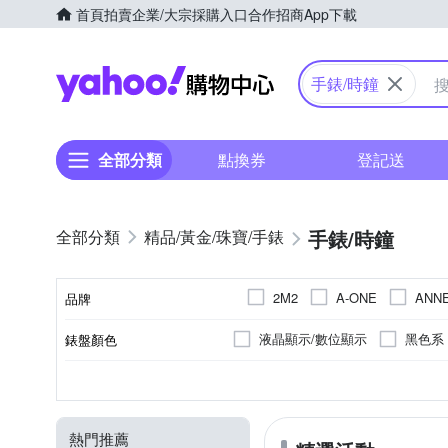
首頁
拍賣
企業/大宗採購入口
合作招商
App下載
Yahoo購物中心
手錶/時鐘
全部分類
點換券
登記送
手錶/時鐘
精品/黃金/珠寶/手錶
2M2
A-ONE
ANNE
品牌
KINYO
Mirabelle
液晶顯示/數位顯示
黑色系
錶盤顏色
品牌名稱
紅色系
米色系
橘色
黑色系
礦物玻璃
200米
橡膠/塑膠/矽膠/樹脂錶帶
一般穿式 (ㄇ型)
樹脂
不鏽鋼
100米
銀色系
礦石鏡面
一般摺疊
碳纖維
50米
白色
錶帶顏色
鏡面材質
防水級別(米)
錶帶材質
錶扣
錶殼材質
玫瑰金色系
橘色系
熱門推薦