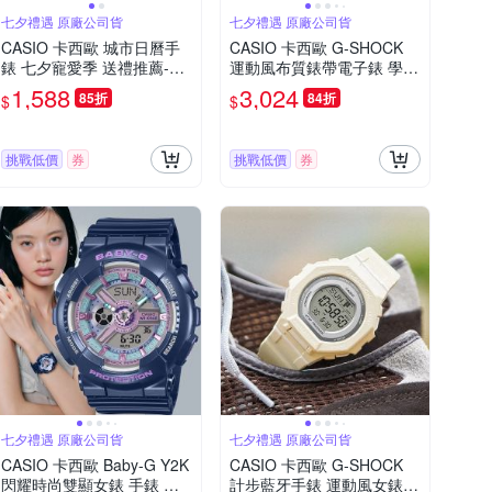
七夕禮遇 原廠公司貨
七夕禮遇 原廠公司貨
CASIO 卡西歐 城市日曆手
CASIO 卡西歐 G-SHOCK
錶 七夕寵愛季 送禮推薦-藍x
運動風布質錶帶電子錶 學生
銀 MTP-1302PD-2A
錶 手錶 七夕寵愛季 送禮推
1,588
3,024
85折
84折
$
$
薦 DW-5600MNC-8A2
挑戰低價
券
挑戰低價
券
七夕禮遇 原廠公司貨
七夕禮遇 原廠公司貨
CASIO 卡西歐 Baby-G Y2K
CASIO 卡西歐 G-SHOCK
閃耀時尚雙顯女錶 手錶 電
計步藍牙手錶 運動風女錶