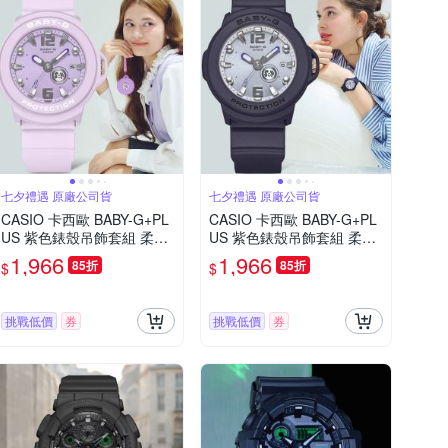
七夕禮遇 原廠公司貨
七夕禮遇 原廠公司貨
CASIO 卡西歐 BABY-G+PL
CASIO 卡西歐 BABY-G+PL
US 紫色錶殼吊飾套組 柔和
US 紫色錶殼吊飾套組 柔和
粉彩指針女錶 學生錶 手錶
粉彩指針女錶 學生錶 手錶
1,966
1,966
85折
85折
$
$
七夕寵愛季 送禮推薦 BGA-
七夕寵愛季 送禮推薦 BGA-
15K-6A
15K-2A
挑戰低價
券
挑戰低價
券