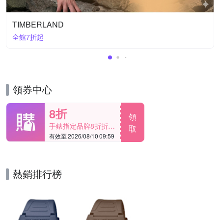
TIMBERLAND
全館7折起
領券中心
8折
領
手錶指定品牌8折折價
取
有效至 2026/08/10 09:59
券
熱銷排行榜