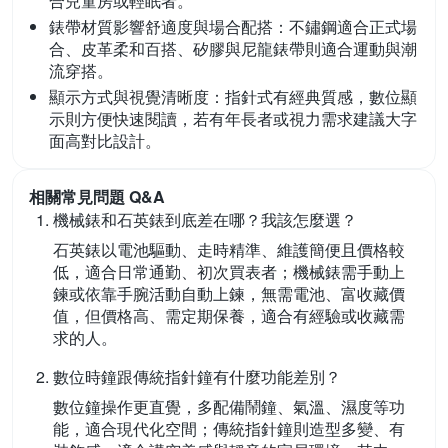
合兒童房或輕眠者。
錶帶材質影響舒適度與場合配搭：
不鏽鋼適合正式場
合、皮革柔和百搭、矽膠與尼龍錶帶則適合運動與潮
流穿搭。
顯示方式與視覺清晰度：
指針式有經典質感，數位顯
示則方便快速閱讀，若有年長者或視力需求建議大字
面高對比設計。
相關常見問題 Q&A
機械錶和石英錶到底差在哪？我該怎麼選？
石英錶以電池驅動、走時精準、維護簡便且價格較
低，適合日常通勤、初次買表者；機械錶需手動上
鍊或依靠手腕活動自動上鍊，無需電池、富收藏價
值，但價格高、需定期保養，適合有經驗或收藏需
求的人。
數位時鐘跟傳統指針鐘有什麼功能差別？
數位鐘操作更直覺，多配備鬧鐘、氣溫、濕度等功
能，適合現代化空間；傳統指針鐘則造型多變、有