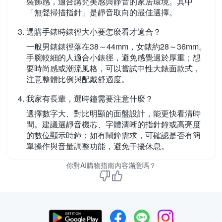
裝飾感，適合講究美感與靜音的家居環境。其中
「無聲掃描指針」是靜音取向的最佳選擇。
選購手錶時錶徑大小要怎麼看才適合？
一般男錶錶徑落在38～44mm，女錶約28～36mm。
手腕較細的人適合小錶徑，避免感覺過於厚重；想
要時尚感或潮流風格，可以嘗試中性大錶面款式，
注意整體比例與配戴舒適度。
我家有長輩，選時鐘需要注意什麼？
選擇數字大、對比明顯的面盤設計，能更快看清時
間。建議選靜音機芯、字體清晰的指針鐘或高亮度
的數位顯示時鐘；如有鬧鐘需求，可確認是否有簡
單操作與音量調整功能，避免干擾休息。
你對AI購物指南內容滿意嗎？