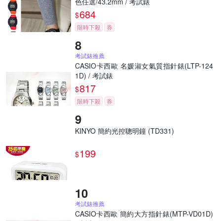
色任選/43.2mm / 考試錶
684
$
限時下殺
券
考試錶推薦
CASIO卡西歐 名媛淑女氣質指針錶(LTP-124
1D) / 考試錶
817
$
限時下殺
券
KINYO 簡約光控聰明鐘 (TD331)
199
$
考試錶推薦
CASIO卡西歐 簡約大方指針錶(MTP-VD01D)