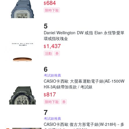
684
$
限時下殺
Daniel Wellington DW 戒指 Elan 永恆摯愛單
環戒指玫瑰金
1,437
$
活動
券
考試錶推薦
CASIO卡西歐 大螢幕運動電子錶(AE-1500W
HX-3A)錶帶加長款 / 考試錶
817
$
限時下殺
券
考試錶推薦
CASIO卡西歐 復古方形電子錶(W-218H)－多