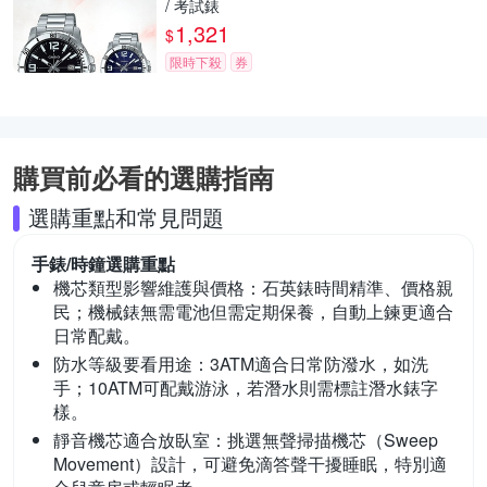
/ 考試錶
1,321
$
限時下殺
券
購買前必看的選購指南
選購重點和常見問題
手錶/時鐘
選購重點
機芯類型影響維護與價格：
石英錶時間精準、價格親
民；機械錶無需電池但需定期保養，自動上鍊更適合
日常配戴。
防水等級要看用途：
3ATM適合日常防潑水，如洗
手；10ATM可配戴游泳，若潛水則需標註潛水錶字
樣。
靜音機芯適合放臥室：
挑選無聲掃描機芯（Sweep
Movement）設計，可避免滴答聲干擾睡眠，特別適