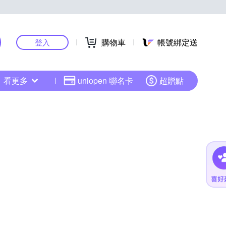
購物車
帳號綁定送
登入
看更多
uniopen 聯名卡
超贈點