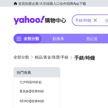
首頁
拍賣
企業/大宗採購入口
合作招商
App下載
Yahoo購物中心
手錶/時鐘
全部分類
點換券
登記送
手錶/時鐘
精品/黃金/珠寶/手錶
熱門推薦
七夕特談55折起
星辰錶⌚️領券83折
SEIKO⌚️領券83折