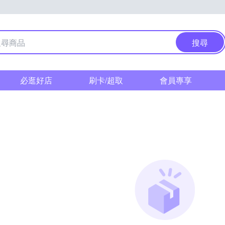
搜尋
必逛好店
刷卡/超取
會員專享