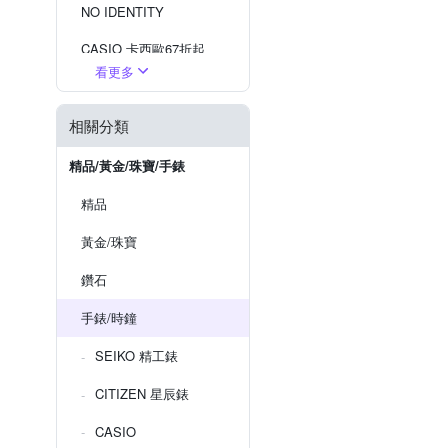
NO IDENTITY
CASIO 卡西歐67折起
看更多
現在流行『戒指錶』
相關分類
SEIKO 掛鐘
WIRED 出清5折
精品/黃金/珠寶/手錶
精品
黃金/珠寶
鑽石
手錶/時鐘
SEIKO 精工錶
CITIZEN 星辰錶
CASIO