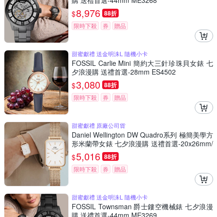
購 送禮首選-44mm ME3268
8,976
$
88折
限時下殺
券
贈品
甜蜜獻禮 送金明洙L 隨機小卡
FOSSIL Carlie Mini 簡約大三針珍珠貝女錶 七
夕浪漫購 送禮首選-28mm ES4502
3,080
$
88折
限時下殺
券
贈品
甜蜜獻禮 原廠公司貨
Daniel Wellington DW Quadro系列 極簡美學方
形米蘭帶女錶 七夕浪漫購 送禮首選-20x26mm/
玫瑰金框 DW00100431
5,016
$
88折
限時下殺
券
贈品
甜蜜獻禮 送金明洙L 隨機小卡
FOSSIL Townsman 爵士鏤空機械錶 七夕浪漫
購 送禮首選-44mm ME3269