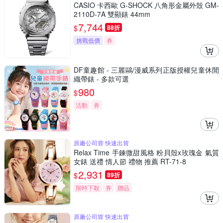
CASIO 卡西歐 G-SHOCK 八角形金屬外殼 GM-
2110D-7A 雙顯錶 44mm
7,744
$
88折
挑戰低價
券
DF童趣館 - 三麗鷗/漫威系列正版授權兒童休閒
織帶錶 - 多款可選
980
$
活動
券
原廠公司貨 快速出貨
Relax Time 手鍊微甜風格 粉貝殼x玫瑰金 氣質
女錶 送禮 情人節 禮物 推薦 RT-71-8
2,931
$
89折
限時下殺
券
贈品
原廠公司貨 快速出貨