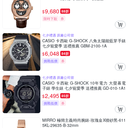
9,680
$
88折
限時下殺
券
七夕禮遇 原廠公司貨
CASIO 卡西歐 G-SHOCK 八角太陽能藍芽手錶
七夕寵愛季 送禮推薦 GBM-2100-1A
6,048
$
84折
挑戰低價
券
七夕禮遇 原廠公司貨
CASIO 卡西歐 G-SHOCK 10年電力 大螢幕電
子錶 學生錶 七夕寵愛季 送禮推薦 GD-010-1A1
2,495
$
85折
挑戰低價
券
MIRRO 極簡主義時尚腕錶-玫瑰金X噴砂黑-611
5KL-29635-B-32mm