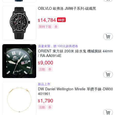
OBLVLO 歐弗洛 JM轉子系列-碳纖黑
14,784
$
88折
限時下殺
券
浪夏來襲，贈 100元超商禮卷
ORIENT 東方錶 200米 綠水鬼 機械腕錶 44mm
/ RA-AA0914E
9,000
$
活動
券
新品上市
DW Daniel Wellington Mirelle 單鑽手鍊-DW00
401961
1,790
$
活動
券