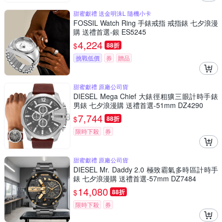
甜蜜獻禮 送金明洙L 隨機小卡
FOSSIL Watch Ring 手錶戒指 戒指錶 七夕浪漫
購 送禮首選-銀 ES5245
4,224
$
88折
挑戰低價
券
贈品
甜蜜獻禮 原廠公司貨
DIESEL Mega Chief 大錶徑粗獷三眼計時手錶
男錶 七夕浪漫購 送禮首選-51mm DZ4290
7,744
$
88折
限時下殺
券
甜蜜獻禮 原廠公司貨
DIESEL Mr. Daddy 2.0 極致霸氣多時區計時手
錶 七夕浪漫購 送禮首選-57mm DZ7484
14,080
$
88折
限時下殺
券