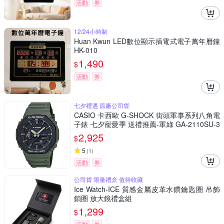
活動
券
12/24小時制
Huan Kwun LED數位顯示插電式電子萬年曆鐘
HK-010
1,490
$
活動
券
七夕禮遇 原廠公司貨
CASIO 卡西歐 G-SHOCK 街頭軍事系列八角電
子錶 七夕寵愛季 送禮推薦-軍綠 GA-2110SU-3
A
2,925
$
5
(
1
)
活動
券
公司貨 限量禮盒 值得收藏
Ice Watch-ICE 質感金屬皮革水鑽鑰匙圈 吊飾
鎖圈 放大鏡禮盒組
1,299
$