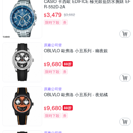
CASIO 卡西歐 EDIFICE 極光銀藍防水腕錶 EF
R-552D-2A
3,479
$
$
3,662
限時下殺
券
原廠公司貨
OBLVLO 歐弗洛 小丑系列 - 幽夜銀
9,680
$
88折
限時下殺
券
原廠公司貨
OBLVLO 歐弗洛 小丑系列 - 夜焰橘
9,680
$
88折
限時下殺
券
原廠公司貨