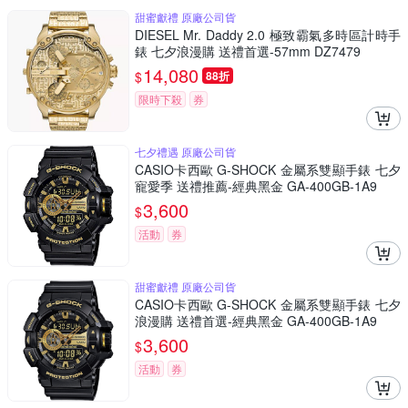
甜蜜獻禮 原廠公司貨
DIESEL Mr. Daddy 2.0 極致霸氣多時區計時手
錶 七夕浪漫購 送禮首選-57mm DZ7479
14,080
$
88折
限時下殺
券
七夕禮遇 原廠公司貨
CASIO卡西歐 G-SHOCK 金屬系雙顯手錶 七夕
寵愛季 送禮推薦-經典黑金 GA-400GB-1A9
3,600
$
活動
券
甜蜜獻禮 原廠公司貨
CASIO卡西歐 G-SHOCK 金屬系雙顯手錶 七夕
浪漫購 送禮首選-經典黑金 GA-400GB-1A9
3,600
$
活動
券