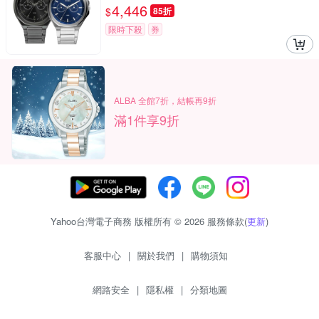
4,446
$
85折
限時下殺
券
ALBA 全館7折，結帳再9折
滿1件享9折
Yahoo台灣電子商務 版權所有 © 2026 服務條款(
更新
)
客服中心
|
關於我們
|
購物須知
網路安全
|
隱私權
|
分類地圖