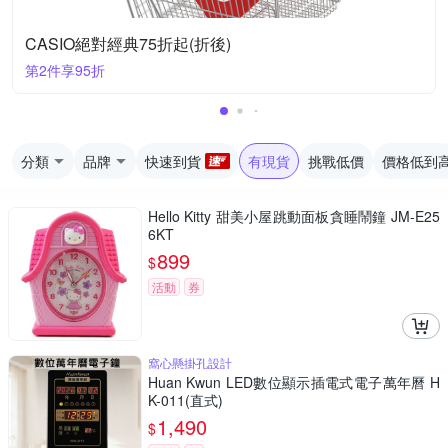
CASIO絕對經典75折起(折後)
第2件享95折
分類
品牌
快速到貨
有現貨
挑戰低價
價格低到
Hello Kitty 甜美小屋跳動面板貪睡鬧鐘 JM-E25
6KT
899
$
活動
券
窩心懸掛孔設計
Huan Kwun LED數位顯示插電式電子萬年曆 H
K-011(直式)
1,490
$