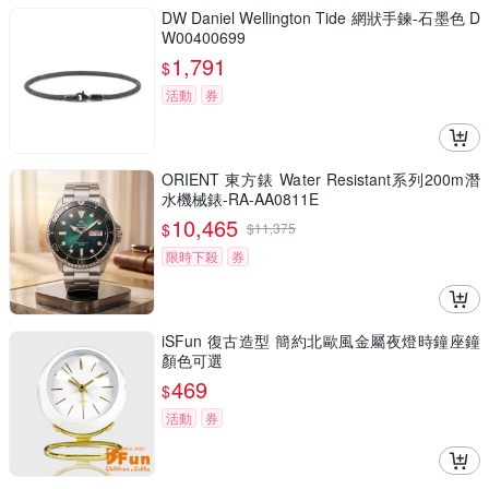
DW Daniel Wellington Tide 網狀手鍊-石墨色 D
W00400699
1,791
$
活動
券
ORIENT 東方錶 Water Resistant系列200m潛
水機械錶-RA-AA0811E
10,465
$
$
11,375
限時下殺
券
iSFun 復古造型 簡約北歐風金屬夜燈時鐘座鐘
顏色可選
469
$
活動
券