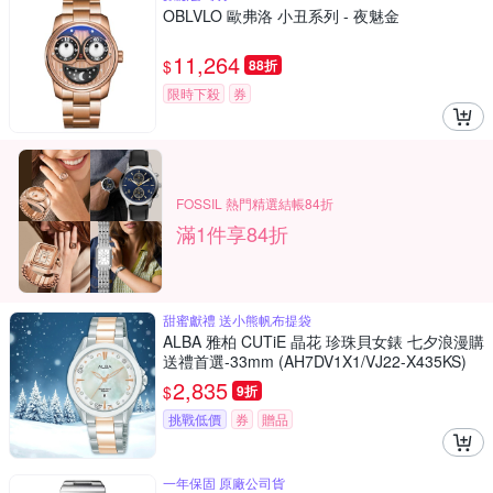
OBLVLO 歐弗洛 小丑系列 - 夜魅金
11,264
$
88折
限時下殺
券
FOSSIL 熱門精選結帳84折
滿1件享84折
甜蜜獻禮 送小熊帆布提袋
ALBA 雅柏 CUTiE 晶花 珍珠貝女錶 七夕浪漫購
送禮首選-33mm (AH7DV1X1/VJ22-X435KS)
2,835
$
9折
挑戰低價
券
贈品
一年保固 原廠公司貨