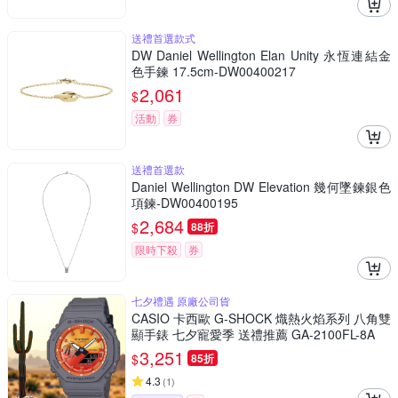
送禮首選款式
DW Daniel Wellington Elan Unity 永恆連結金
色手鍊 17.5cm-DW00400217
2,061
$
活動
券
送禮首選款
Daniel Wellington DW Elevation 幾何墜鍊銀色
項鍊-DW00400195
2,684
$
88折
限時下殺
券
七夕禮遇 原廠公司貨
CASIO 卡西歐 G-SHOCK 熾熱火焰系列 八角雙
顯手錶 七夕寵愛季 送禮推薦 GA-2100FL-8A
3,251
$
85折
4.3
(
1
)