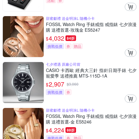
活動
券
甜蜜獻禮 送金明洙L 隨機小卡
FOSSIL Watch Ring 手錶戒指 戒指錶 七夕浪漫
購 送禮首選-玫瑰金 ES5247
4,032
$
84折
挑戰低價
券
贈品
七夕禮遇 原廠公司貨
CASIO 卡西歐 經典大三針 指針日期手錶 七夕
寵愛季 送禮推薦 MTS-115D-1A
2,907
$
$
3,060
挑戰低價
券
甜蜜獻禮 送金明洙L 隨機小卡
FOSSIL Watch Ring 手錶戒指 戒指錶 七夕浪漫
購 送禮首選-金 ES5246
4,224
$
88折
挑戰低價
券
贈品