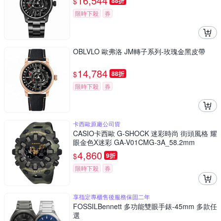
16,544
$
88折
限時下殺
券
OBLVLO 歐弗洛 JM轉子系列-玫瑰金黑皮帶
14,784
$
88折
限時下殺
券
卡西歐原廠公司貨
CASIO卡西歐 G-SHOCK 迷彩時尚 街頭風格 耀
眼金色X迷彩 GA-V01CMG-3A_58.2mm
4,860
$
9折
限時下殺
券
享指定專櫃售後服務保固二年
FOSSILBennett 多功能雙眼手錶-45mm 多款任
選