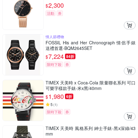
2,300
$
活動
券
情人節禮物
FOSSIL His and Her Chronograph 情侶手錶
送禮首選-BQM2645SET
7,224
$
84折
限時下殺
券
TIMEX 天美時 x Coca-Cola 限量聯名系列 可口
可樂字樣款手錶-米x黑/40mm
1,980
$
6折
5
(
1
)
限時下殺
券
TIMEX 天美時 風格系列 紳士手錶-黑x深綠/43
mm