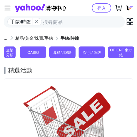
Yahoo購物中心
登入
手錶/時鐘
精品/黃金/珠寶/手錶
手錶/時鐘
全部
ORIENT 東方
CASIO
專櫃品牌錶
流行品牌錶
分類
錶
精選活動