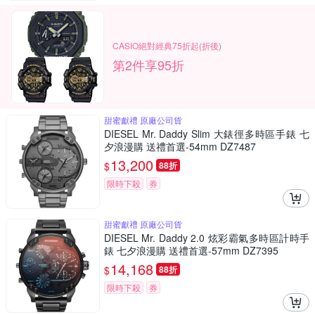
CASIO絕對經典75折起(折後)
第2件享95折
甜蜜獻禮 原廠公司貨
DIESEL Mr. Daddy Slim 大錶徑多時區手錶 七
夕浪漫購 送禮首選-54mm DZ7487
13,200
$
88折
限時下殺
券
甜蜜獻禮 原廠公司貨
DIESEL Mr. Daddy 2.0 炫彩霸氣多時區計時手
錶 七夕浪漫購 送禮首選-57mm DZ7395
14,168
$
88折
限時下殺
券