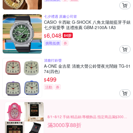
七夕禮遇 原廠公司貨
CASIO 卡西歐 G-SHOCK 八角太陽能藍芽手錶
七夕寵愛季 送禮推薦 GBM-2100A-1A3
6,048
$
84折
挑戰低價
券
清脆打鈴聲
A-ONE 金吉星 清脆大聲公鈴聲夜光鬧鐘 TG-01
74(四色)
499
$
活動
券
8/1~8/12 手錶/精品錶/專櫃飾品 指定商品滿$3000享88折
滿3000享88折