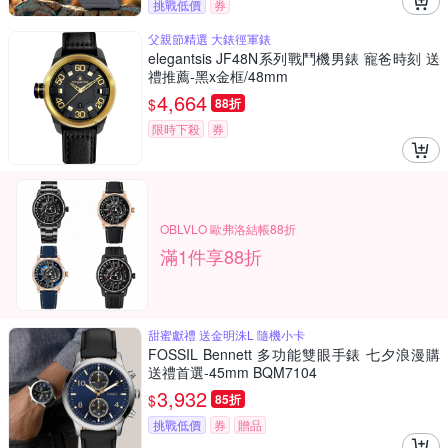
挑戰低價
券
父親節精選 大錶徑軍錶
elegantsis JF48N系列戰鬥機男錶 寵爸時刻 送
禮推薦-黑x金框/48mm
4,664
$
88折
限時下殺
券
OBLVLO 歐弗洛結帳88折
滿1件享88折
甜蜜獻禮 送金明洙L 隨機小卡
FOSSIL Bennett 多功能雙眼手錶 七夕浪漫購
送禮首選-45mm BQM7104
3,932
$
85折
挑戰低價
券
贈品