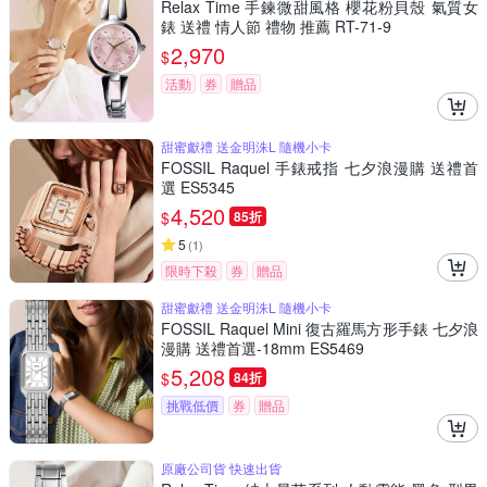
Relax Time 手鍊微甜風格 櫻花粉貝殼 氣質女
錶 送禮 情人節 禮物 推薦 RT-71-9
2,970
$
活動
券
贈品
甜蜜獻禮 送金明洙L 隨機小卡
FOSSIL Raquel 手錶戒指 七夕浪漫購 送禮首
選 ES5345
4,520
$
85折
5
(
1
)
限時下殺
券
贈品
甜蜜獻禮 送金明洙L 隨機小卡
FOSSIL Raquel Mini 復古羅馬方形手錶 七夕浪
漫購 送禮首選-18mm ES5469
5,208
$
84折
挑戰低價
券
贈品
原廠公司貨 快速出貨