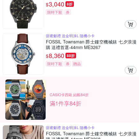
3,040
$
8折
限時下殺
券
甜蜜獻禮 送金明洙L 隨機小卡
FOSSIL Townsman 爵士鏤空機械錶 七夕浪漫
購 送禮首選-44mm ME3267
8,360
$
88折
限時下殺
券
贈品
CASIO卡西歐 結帳84折
滿1件享84折
甜蜜獻禮 送金明洙L 隨機小卡
FOSSIL Townsman 爵士鏤空機械錶 七夕浪漫