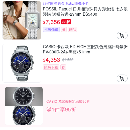
甜蜜獻禮 送金明洙L 隨機小卡
FOSSIL Raquel 日月相珍珠貝方形女錶 七夕浪
漫購 送禮首選-29mm ES5400
7,656
$
88折
挑戰低價
券
贈品
CASIO 卡西歐 EDIFICE 三眼跳色漸層計時錶(E
FV-600D-2A)-黑藍x51mm
4,353
$
$
4,582
限時下殺
券
CASIO 考試表限定結帳95折
滿1件享95折