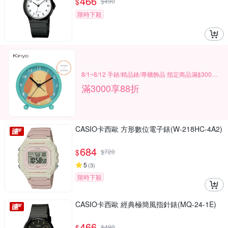
466
$
$
490
限時下殺
8/1~8/12 手錶/精品錶/專櫃飾品 指定商品滿$3000享88折
滿3000享88折
CASIO卡西歐 方形數位電子錶(W-218HC-4A2)
684
$
$
720
5
(
3
)
限時下殺
CASIO卡西歐 經典極簡風指針錶(MQ-24-1E)
466
$
$
490