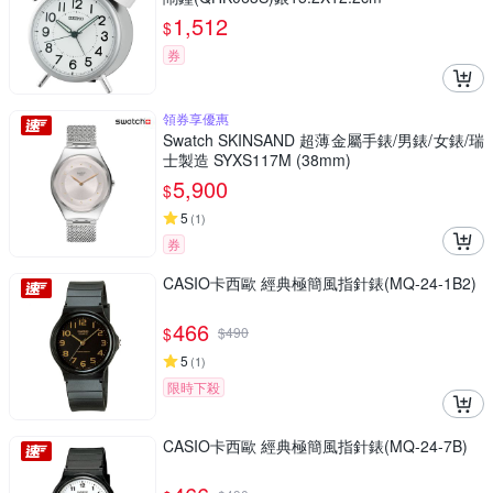
1,512
$
券
領券享優惠
Swatch SKINSAND 超薄金屬手錶/男錶/女錶/瑞
士製造 SYXS117M (38mm)
5,900
$
5
(
1
)
券
CASIO卡西歐 經典極簡風指針錶(MQ-24-1B2)
466
$
$
490
5
(
1
)
限時下殺
CASIO卡西歐 經典極簡風指針錶(MQ-24-7B)