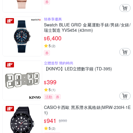
券
領券享優惠
Swatch BLUE GRID 金屬運動手錶/男錶/女錶/
瑞士製造 YVS454 (43mm)
6,400
$
5
(
2
)
券
立體造型 簡約時尚
【KINYO】LED立體數字鐘 (TD-395)
399
$
5
(
1
)
活動
券
CASIO卡西歐 黑系潛水風格錶(MRW-230H-1E
1)
941
$
$
990
5
(
2
)