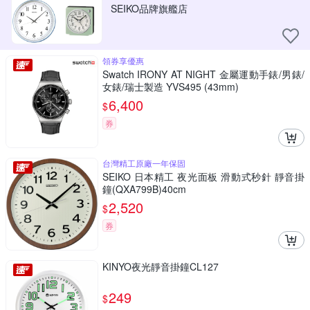
SEIKO品牌旗艦店
領券享優惠
Swatch IRONY AT NIGHT 金屬運動手錶/男錶/
女錶/瑞士製造 YVS495 (43mm)
6,400
$
券
台灣精工原廠一年保固
SEIKO 日本精工 夜光面板 滑動式秒針 靜音掛
鐘(QXA799B)40cm
2,520
$
券
KINYO夜光靜音掛鐘CL127
249
$