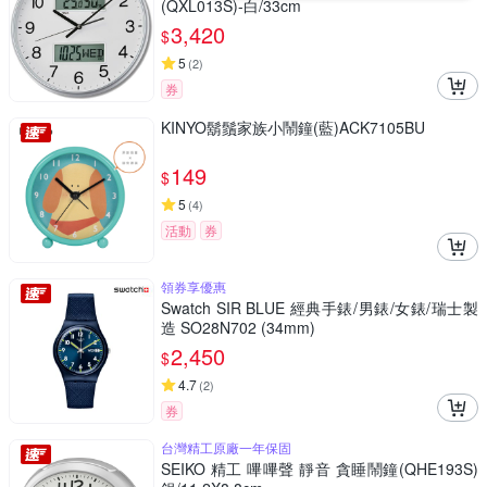
(QXL013S)-白/33cm
3,420
$
5
(
2
)
券
KINYO鬍鬚家族小鬧鐘(藍)ACK7105BU
149
$
5
(
4
)
活動
券
領券享優惠
Swatch SIR BLUE 經典手錶/男錶/女錶/瑞士製
造 SO28N702 (34mm)
2,450
$
4.7
(
2
)
券
台灣精工原廠一年保固
SEIKO 精工 嗶嗶聲 靜音 貪睡鬧鐘(QHE193S)