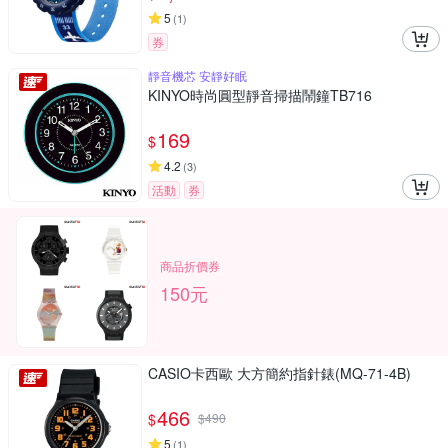
5
(
1
)
券
靜音機芯 安靜好眠
KINYO時尚圓型靜音掃描鬧鐘TB716
169
$
4.2
(
3
)
活動
券
商品折價券
150元
CASIO卡西歐 大方簡約指針錶(MQ-71-4B)
466
$
$
490
5
(
1
)