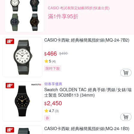
CASIO 考試表限定結帳95折(快速出貨)
滿1件享95折
CASIO卡西歐 經典極簡風指針錶(MQ-24-7B2)
466
$
$
490
5
(
4
)
限時下殺
領券享優惠
Swatch GOLDEN TAC 經典手錶/男錶/女錶/瑞
士製造 SO28B113 (34mm)
2,450
$
4.7
(
3
)
券
CASIO卡西歐 經典極簡風指針錶(MQ-24-1B3)