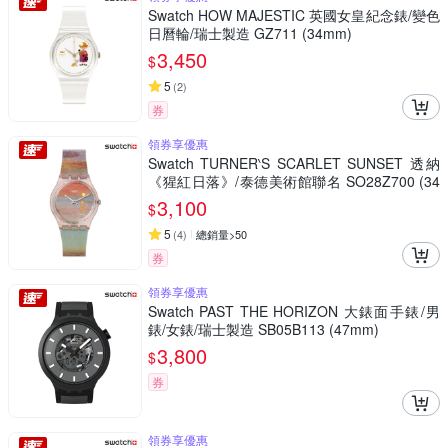
Swatch HOW MAJESTIC 英國女皇紀念錶/變色
日曆輪/瑞士製造 GZ711 (34mm)
3,450
$
5
(
2
)
券
領券享優惠
Swatch TURNER‵S SCARLET SUNSET 透納
《猩紅日落》/泰德美術館聯名 SO28Z700 (34
mm)
3,100
$
5
(
4
)
總銷量>50
券
領券享優惠
Swatch PAST THE HORIZON 大錶面手錶/男
錶/女錶/瑞士製造 SB05B113 (47mm)
3,800
$
券
領券享優惠