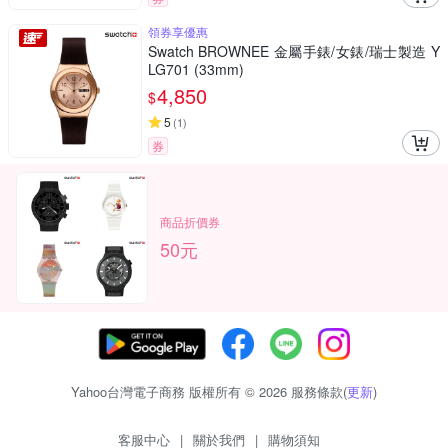
領券享優惠
Swatch BROWNEE 金屬手錶/女錶/瑞士製造 Y
LG701 (33mm)
4,850
$
5
(
1
)
券
商品折價券
50元
Yahoo台灣電子商務 版權所有 © 2026 服務條款(
更新
)
客服中心
|
關於我們
|
購物須知