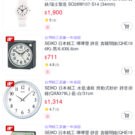
錶/瑞士製造 SO28W107-S14 (34mm)
1,900
$
5
(
3
)
券
台灣精工原廠一年保固
SEIKO 日本精工 嗶嗶聲 靜音 貪睡鬧鐘(QHE19
6K)-黑/6.6X6.6cm
711
$
4.8
(
5
)
券
台灣精工原廠一年保固
SEIKO 日本精工 水藍邊框 滑動式秒針 靜音掛
鐘(QXA378L)-藍-白/31cm
1,314
$
4.7
(
3
)
券
台灣精工原廠一年保固
SEIKO 日本精工 嗶嗶聲 靜音 貪睡鬧鐘(QHE19