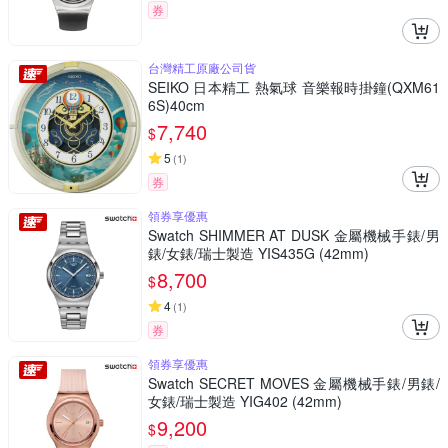
券
台灣精工原廠公司貨
SEIKO 日本精工 熱氣球 音樂報時掛鐘(QXM61
6S)40cm
7,740
$
5
(
1
)
券
領券享優惠
Swatch SHIMMER AT DUSK 金屬機械手錶/男
錶/女錶/瑞士製造 YIS435G (42mm)
8,700
$
4
(
1
)
券
領券享優惠
Swatch SECRET MOVES 金屬機械手錶/男錶/
女錶/瑞士製造 YIG402 (42mm)
9,200
$