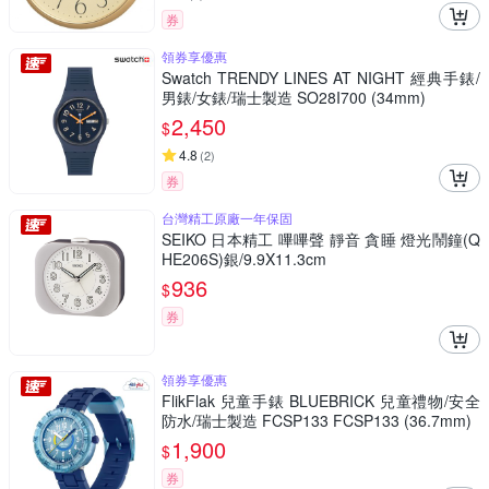
券
領券享優惠
Swatch TRENDY LINES AT NIGHT 經典手錶/
男錶/女錶/瑞士製造 SO28I700 (34mm)
2,450
$
4.8
(
2
)
券
台灣精工原廠一年保固
SEIKO 日本精工 嗶嗶聲 靜音 貪睡 燈光鬧鐘(Q
HE206S)銀/9.9X11.3cm
936
$
券
領券享優惠
FlikFlak 兒童手錶 BLUEBRICK 兒童禮物/安全
防水/瑞士製造 FCSP133 FCSP133 (36.7mm)
1,900
$
券