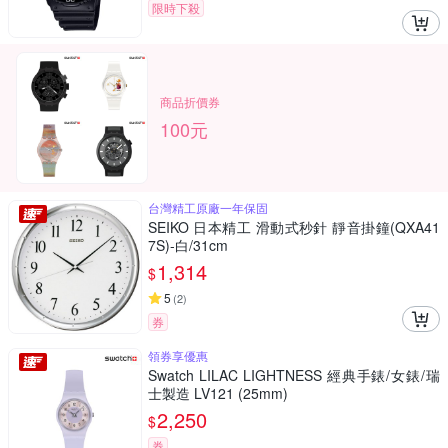
限時下殺
商品折價券
100元
台灣精工原廠一年保固
SEIKO 日本精工 滑動式秒針 靜音掛鐘(QXA41
7S)-白/31cm
1,314
$
5
(
2
)
券
領券享優惠
Swatch LILAC LIGHTNESS 經典手錶/女錶/瑞
士製造 LV121 (25mm)
2,250
$
券