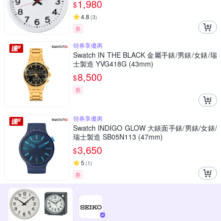
1,980
$
4.8
(
3
)
券
領券享優惠
Swatch IN THE BLACK 金屬手錶/男錶/女錶/瑞
士製造 YVG418G (43mm)
8,500
$
券
領券享優惠
Swatch INDIGO GLOW 大錶面手錶/男錶/女錶/
瑞士製造 SB05N113 (47mm)
3,650
$
5
(
1
)
券