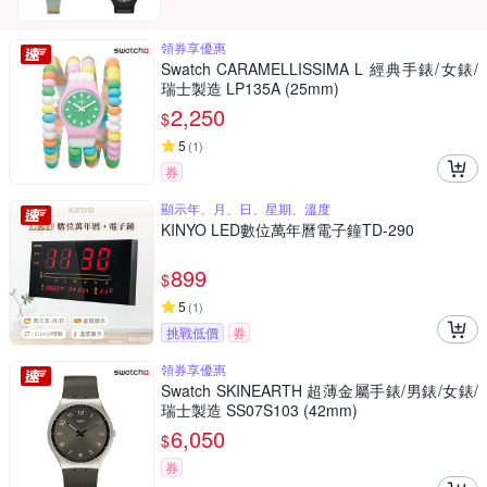
領券享優惠
Swatch CARAMELLISSIMA L 經典手錶/女錶/
瑞士製造 LP135A (25mm)
2,250
$
5
(
1
)
券
顯示年、月、日、星期、溫度
KINYO LED數位萬年曆電子鐘TD-290
899
$
5
(
1
)
挑戰低價
券
領券享優惠
Swatch SKINEARTH 超薄金屬手錶/男錶/女錶/
瑞士製造 SS07S103 (42mm)
6,050
$
券