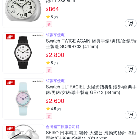
銀/11.2X8.8cm
864
$
5
(
2
)
券
領券享優惠
Swatch TWICE AGAIN 經典手錶/男錶/女錶/瑞
士製造 SO29B703 (41mm)
2,800
$
5
(
1
)
券
領券享優惠
Swatch ULTRACIEL 太陽光譜折射錶盤/經典手
錶/男錶/女錶/瑞士製造 GE713 (34mm)
2,600
$
4.5
(
2
)
券
台灣精工原廠公司貨
SEIKO 日本精工 響鈴 大聲公 滑動式秒針 貪睡
鬧鐘(QHK063S)銀15.2X12.2cm