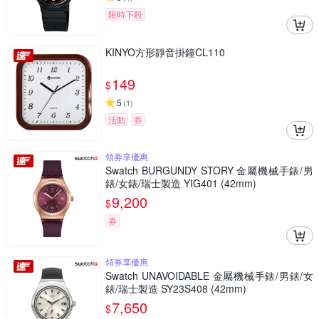
限時下殺
KINYO方形靜音掛鐘CL110
149
$
5
(
1
)
活動
券
領券享優惠
Swatch BURGUNDY STORY 金屬機械手錶/男
錶/女錶/瑞士製造 YIG401 (42mm)
9,200
$
券
領券享優惠
Swatch UNAVOIDABLE 金屬機械手錶/男錶/女
錶/瑞士製造 SY23S408 (42mm)
7,650
$