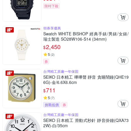
限時下殺
領券享優惠
Swatch WHITE BISHOP 經典手錶/男錶/女錶/
瑞士製造 SO28W106-S14 (34mm)
2,450
$
5
(
2
)
券
台灣精工原廠一年保固
SEIKO 日本精工 嗶嗶聲 靜音 貪睡鬧鐘(QHE19
6G)-金/6.6X6.6cm
711
$
5
(
7
)
挑戰低價
券
台灣精工原廠一年保固
SEIKO 日本精工 滑動式秒針 靜音掛鐘(QXA73
2W)-白/35cm