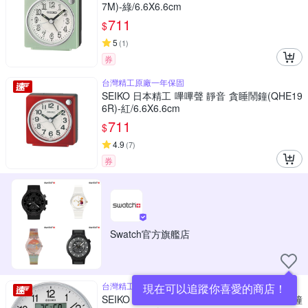
7M)-綠/6.6X6.6cm
711
$
5
(
1
)
券
台灣精工原廠一年保固
SEIKO 日本精工 嗶嗶聲 靜音 貪睡鬧鐘(QHE19
6R)-紅/6.6X6.6cm
711
$
4.9
(
7
)
券
Swatch官方旗艦店
台灣精工原廠一年保固
現在可以追蹤你喜愛的商店！
SEIKO 日本精工 雙顯 溫度/溼度/日期 靜音掛鐘