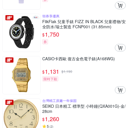
領券享優惠
FlikFlak 兒童手錶 FIZZ IN BLACK 兒童禮物/安
全防水/瑞士製造 FCNP001 (31.85mm)
1,750
$
券
CASIO卡西歐 復古金色電子錶(A168WG)
1,131
$
$
1,190
限時下殺
台灣精工原廠一年保固
SEIKO 日本精工 標準型 小時鐘(QXA001G)-金/
28cm
1,260
$
5
(
2
)