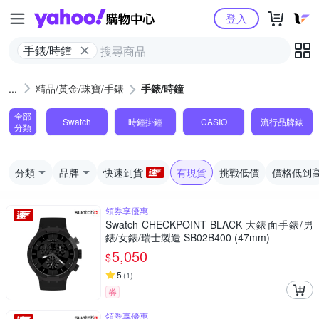
Yahoo購物中心
登入
手錶/時鐘
精品/黃金/珠寶/手錶
手錶/時鐘
全部
Swatch
時鐘掛鐘
CASIO
流行品牌錶
分類
分類
品牌
快速到貨
有現貨
挑戰低價
價格低到
領券享優惠
Swatch CHECKPOINT BLACK 大錶面手錶/男
錶/女錶/瑞士製造 SB02B400 (47mm)
5,050
$
5
(
1
)
券
領券享優惠