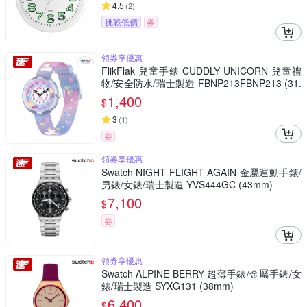
4.5
(
2
)
挑戰低價
券
領券享優惠
FlikFlak 兒童手錶 CUDDLY UNICORN 兒童禮
物/安全防水/瑞士製造 FBNP213FBNP213 (31.
85mm)
1,400
$
3
(
1
)
券
領券享優惠
Swatch NIGHT FLIGHT AGAIN 金屬運動手錶/
男錶/女錶/瑞士製造 YVS444GC (43mm)
7,100
$
券
領券享優惠
Swatch ALPINE BERRY 超薄手錶/金屬手錶/女
錶/瑞士製造 SYXG131 (38mm)
6,400
$