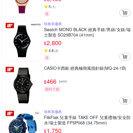
5
(
1
)
券
領券享優惠
Swatch MONO BLACK 經典手錶/男錶/女錶/瑞
士製造 SO29B704 (41mm)
2,800
$
4.8
(
2
)
券
CASIO卡西歐 經典極簡風指針錶(MQ-24-1B)
466
$
$
490
限時下殺
領券享優惠
FlikFlak 兒童手錶 TAKE OFF 兒童禮物/安全防
水/瑞士製造 FPSP068 (34.75mm)
1,750
$