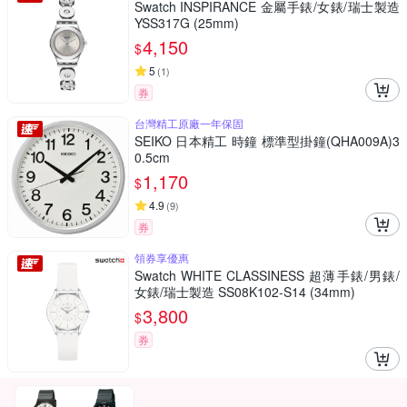
Swatch INSPIRANCE 金屬手錶/女錶/瑞士製造
YSS317G (25mm)
4,150
$
5
(
1
)
券
台灣精工原廠一年保固
SEIKO 日本精工 時鐘 標準型掛鐘(QHA009A)3
0.5cm
1,170
$
4.9
(
9
)
券
領券享優惠
Swatch WHITE CLASSINESS 超薄手錶/男錶/
女錶/瑞士製造 SS08K102-S14 (34mm)
3,800
$
券