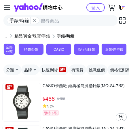
Yahoo購物中心
登入
手錶/時鐘
精品/黃金/珠寶/手錶
手錶/時鐘
全部
時鐘掛鐘
CASIO
流行品牌錶
童錶/造型錶
分類
分類
品牌
快速到貨
有現貨
挑戰低價
價格低到
CASIO卡西歐 經典極簡風指針錶(MQ-24-7B2)
466
$
$
490
5
(
3
)
限時下殺
CASIO卡西歐 經典極簡風指針錶(MQ-24-1B3)