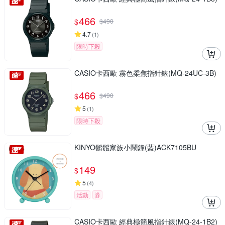
466
$
$
490
4.7
(
1
)
限時下殺
CASIO卡西歐 霧色柔焦指針錶(MQ-24UC-3B)
466
$
$
490
5
(
1
)
限時下殺
KINYO鬍鬚家族小鬧鐘(藍)ACK7105BU
149
$
5
(
4
)
活動
券
CASIO卡西歐 經典極簡風指針錶(MQ-24-1B2)