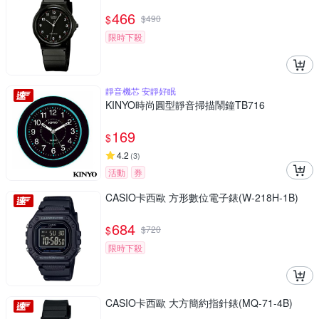
466
$
$
490
限時下殺
靜音機芯 安靜好眠
KINYO時尚圓型靜音掃描鬧鐘TB716
169
$
4.2
(
3
)
活動
券
CASIO卡西歐 方形數位電子錶(W-218H-1B)
684
$
$
720
限時下殺
CASIO卡西歐 大方簡約指針錶(MQ-71-4B)