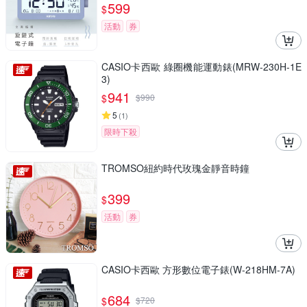
599
$
活動
券
CASIO卡西歐 綠圈機能運動錶(MRW-230H-1E
3)
941
$
$
990
5
(
1
)
限時下殺
TROMSO紐約時代玫瑰金靜音時鐘
399
$
活動
券
CASIO卡西歐 方形數位電子錶(W-218HM-7A)
684
$
$
720