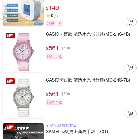
149
$
5
(
1
)
活動
券
CASIO卡西歐 清透水光指針錶(MQ-24S-4B)
561
$
$
590
限時下殺
CASIO卡西歐 清透水光指針錶(MQ-24S-7B)
561
$
$
590
限時下殺
至簡至潮 有款有型
SKMEI 簡約男士商務手錶(1801)