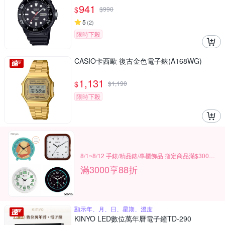
941
$
$
990
5
(
2
)
限時下殺
CASIO卡西歐 復古金色電子錶(A168WG)
1,131
$
$
1,190
限時下殺
8/1~8/12 手錶/精品錶/專櫃飾品 指定商品滿$3000享88折
滿3000享88折
顯示年、月、日、星期、溫度
KINYO LED數位萬年曆電子鐘TD-290