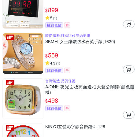
899
$
5
(
1
)
挑戰低價
券
時尚優雅,打造現代簡約美學
SKMEI 女士鑲鑽防水石英手錶(1620)
559
$
4.3
(
1
)
挑戰低價
券
台灣製造 品質保證
A-ONE 夜光面板亮面邊框大聲公鬧鐘(顏色隨
機)
498
$
挑戰低價
券
KINYO立體彩字靜音掛鐘CL128