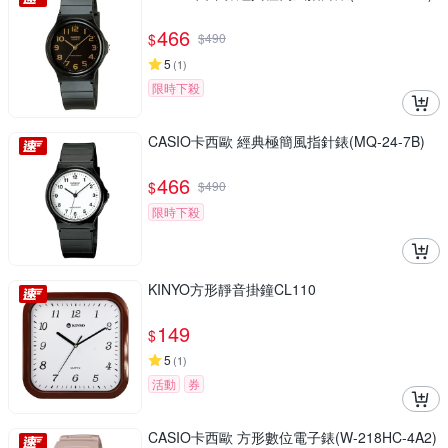
466
$
$
490
5
(
1
)
限時下殺
CASIO卡西歐 經典極簡風指針錶(MQ-24-7B)
466
$
$
490
限時下殺
KINYO方形靜音掛鐘CL110
149
$
5
(
1
)
活動
券
CASIO卡西歐 方形數位電子錶(W-218HC-4A2)