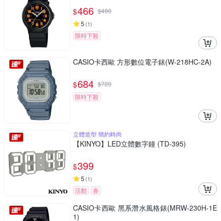
466
$
$
490
5
(
1
)
限時下殺
CASIO卡西歐 方形數位電子錶(W-218HC-2A)
684
$
$
720
限時下殺
立體造型 簡約時尚
【KINYO】LED立體數字鐘 (TD-395)
399
$
5
(
1
)
活動
券
CASIO卡西歐 黑系潛水風格錶(MRW-230H-1E
1)