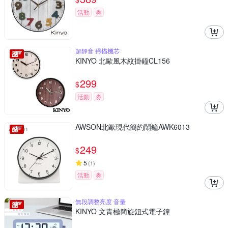
活動
券
超靜音 掃描機芯
KINYO 北歐風木紋掛鐘CL156
299
$
活動
券
AWSON北歐現代簡約鬧鐘AWK6013
249
$
5
(
1
)
活動
券
無段調整亮度 音量
KINYO 文青極簡旋鈕式電子鐘