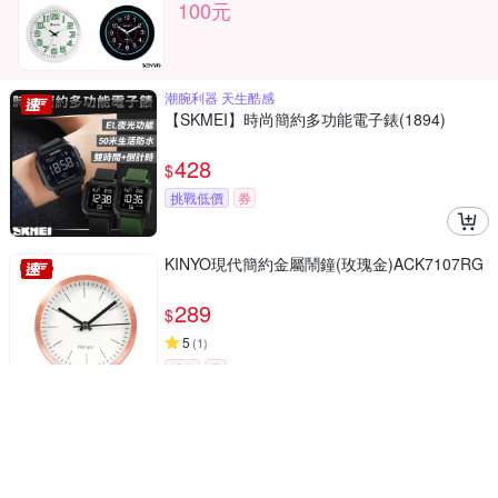
100元
潮腕利器 天生酷感
【SKMEI】時尚簡約多功能電子錶(1894)
428
$
挑戰低價
券
KINYO現代簡約金屬鬧鐘(玫瑰金)ACK7107RG
289
$
5
(
1
)
活動
券
KINYO自然風木紋掛鐘(水洗)CL155W
199
$