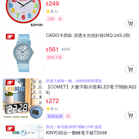
249
$
5
(
1
)
活動
券
CASIO卡西歐 清透水光指針錶(MQ-24S-2B)
561
$
$
590
限時下殺
舒適入眠每一晚，你的時間管理器
【COMET】大數字顯示螢幕LED電子鬧鐘(A22
8)
272
$
5
(
1
)
挑戰低價
券
四合一多功能,時間 鬧鐘 計時 溫度
KINYO四合一翻轉電子鐘TD098