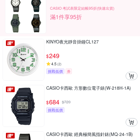
CASIO 考試表限定結帳95折(快速出貨)
滿1件享95折
KINYO夜光靜音掛鐘CL127
249
$
4.5
(
2
)
挑戰低價
券
CASIO卡西歐 方形數位電子錶(W-218H-1A)
684
$
$
720
挑戰低價
CASIO卡西歐 經典極簡風指針錶(MQ-24-1B)