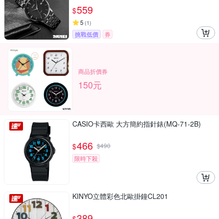
559
$
5
(
1
)
挑戰低價
券
商品折價券
150元
CASIO卡西歐 大方簡約指針錶(MQ-71-2B)
466
$
$
490
限時下殺
KINYO立體彩色北歐掛鐘CL201
389
$