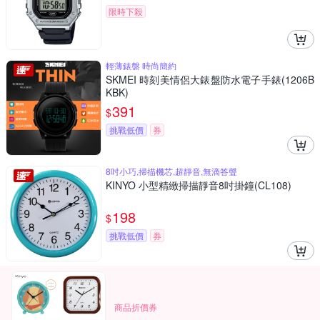
限時下殺
輕薄錶盤 時尚簡約
SKMEI 時刻美情侶大錶盤防水電子手錶(1206B
KBK)
391
$
挑戰低價
券
8吋小巧,掃描機芯,超靜音,無滴答聲
KINYO 小型精緻掃描靜音8吋掛鐘(CL108)
198
$
挑戰低價
券
商品折價券