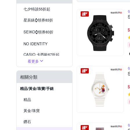
七夕特談55折起
星辰錶⌚️領券83折
$
SEIKO⌚️領券83折
NO IDENTITY
CASIO 卡西歐67折起
看更多
現在流行『戒指錶』
相關分類
SEIKO 掛鐘
$
WIRED 出清5折
精品/黃金/珠寶/手錶
精品
黃金/珠寶
鑽石