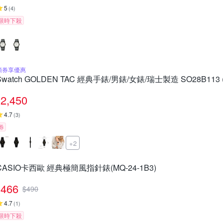
5
(
4
)
限時下殺
領券享優惠
Swatch GOLDEN TAC 經典手錶/男錶/女錶/瑞士製造 SO28B113 
2,450
4.7
(
3
)
券
+2
CASIO卡西歐 經典極簡風指針錶(MQ-24-1B3)
466
$
490
4.7
(
1
)
限時下殺