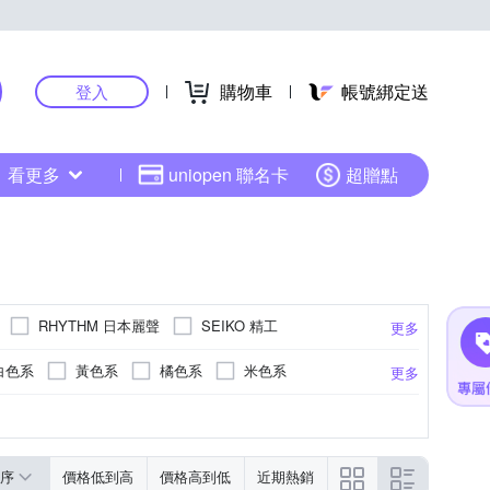
購物車
帳號綁定送
登入
看更多
uniopen 聯名卡
超贈點
RHYTHM 日本麗聲
SEIKO 精工
更多
白色系
黃色系
橘色系
米色系
更多
色系
色系
粉紅色系
銀色系
灰色系
卡其色系
紅色系
綠色系
灰色系
黃色系
黃色系
玫瑰色系
更多
更多
更多
序
價格低到高
價格高到低
近期熱銷