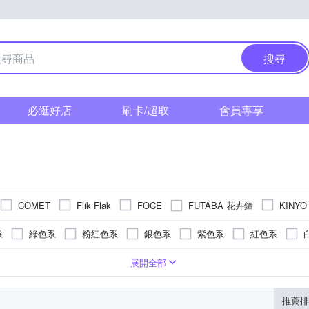
搜尋
必逛好店
刷卡/超取
會員專享
FUTABA 花卉鐘
COMET
Flik Flak
FOCE
KINYO
美
其他品牌
TROMSO
TO-FU
WIDE VIEW
系
綠色系
粉紅色系
銀色系
紫色系
紅色系
系
金色系
玫瑰金色系
卡其色系
系
色系
帆布錶帶
玻璃鏡面
黑色系
白色系
藍色系
鍊帶錶帶
無
多色系
粉紅色系
銀色系
礦物玻璃
皮革錶帶
咖啡色系
綠色系
金色系
塑膠玻璃(RESIN GLASS)
橡膠/塑膠/樹脂錶帶
藍色系
液晶顯示/數位顯示
綠色系
米色系
紅色系
其他
卡其
紫
展開全部
系
系
橘色系
紫色系
米色系
透明
橘色系
灰色系
玫瑰金色系
卡其色系
推薦排