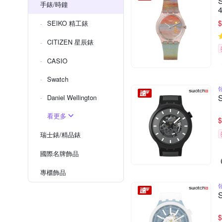
手錶/時鐘
$
SEIKO 精工錶
CITIZEN 星辰錶
CASIO
Swatch
Daniel Wellington
看更多
$
瑞士錶/精品錶
國際名牌飾品
專櫃飾品
$