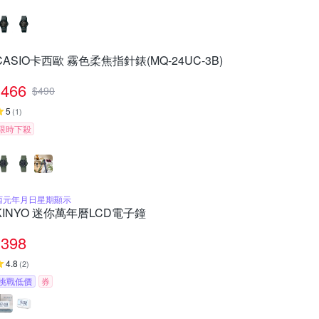
CASIO卡西歐 霧色柔焦指針錶(MQ-24UC-3B)
466
$
490
5
(
1
)
限時下殺
西元年月日星期顯示
KINYO 迷你萬年曆LCD電子鐘
398
4.8
(
2
)
挑戰低價
券