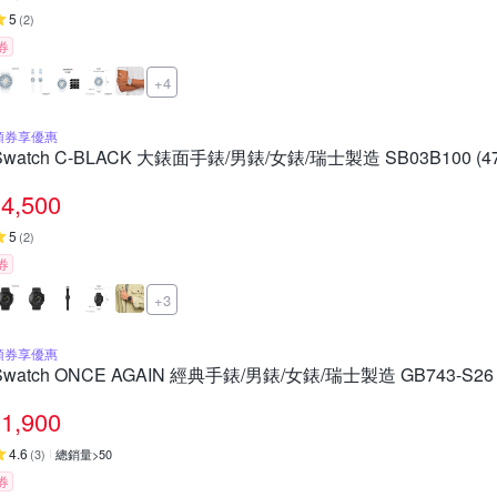
5
(
2
)
券
+4
領券享優惠
Swatch C-BLACK 大錶面手錶/男錶/女錶/瑞士製造 SB03B100 (4
4,500
5
(
2
)
券
+3
領券享優惠
Swatch ONCE AGAIN 經典手錶/男錶/女錶/瑞士製造 GB743-S26 
1,900
4.6
(
3
)
總銷量>50
券