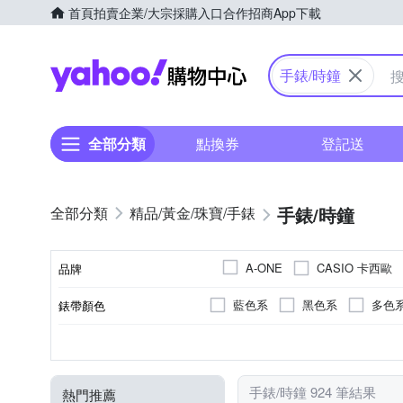
首頁
拍賣
企業/大宗採購入口
合作招商
App下載
Yahoo購物中心
手錶/時鐘
全部分類
點換券
登記送
手錶/時鐘
精品/黃金/珠寶/手錶
CASIO 卡西歐
A-ONE
品牌
SKMEI 時刻
SWATCH
藍色系
黑色系
多色
錶帶顏色
品牌名稱
透明
咖啡色系
灰色
多色系
黑色系
壓克力鏡面
女錶
橡膠/塑膠/矽膠/樹脂錶帶
白色系
男錶
藍色系
白色系
液晶顯示/電子式
礦石鏡面
兒童錶
黑色
咖啡
錶盤顏色
外框顏色
鏡面材質
使用族群
錶帶材質
面盤顏色
透明
多色系
粉紅色系
金色系
黃色系
透明
咖啡色
米色
手錶/時鐘 924 筆結果
熱門推薦