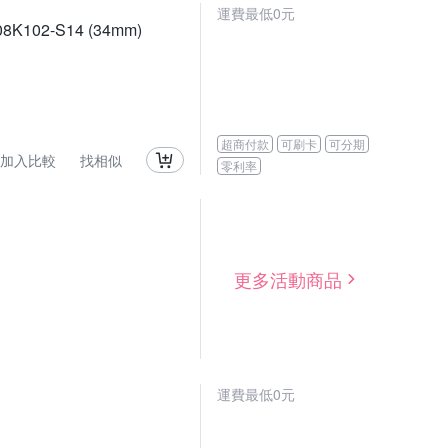
運費最低0元
K102-S14 (34mm)
超商付款
可刷卡
可分期
加入比較
找相似
零利率
更多活動商品
運費最低0元