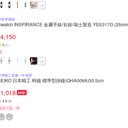
+2
領券享優惠
Swatch INSPIRANCE 金屬手錶/女錶/瑞士製造 YSS317G (25mm
4,150
5
(
1
)
券
+2
台灣精工原廠一年保固
SEIKO 日本精工 時鐘 標準型掛鐘(QHA009A)30.5cm
1,018
88折
4.9
(
9
)
限時下殺
券