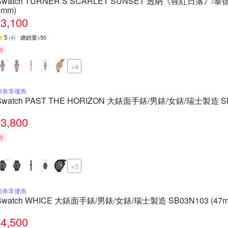
Swatch TURNER‵S SCARLET SUNSET 透納《猩紅日落》/泰德
4mm)
3,100
5
(
4
)
總銷量>50
券
+4
領券享優惠
Swatch PAST THE HORIZON 大錶面手錶/男錶/女錶/瑞士製造 SB0
3,800
券
+3
領券享優惠
Swatch WHICE 大錶面手錶/男錶/女錶/瑞士製造 SB03N103 (47m
4,500