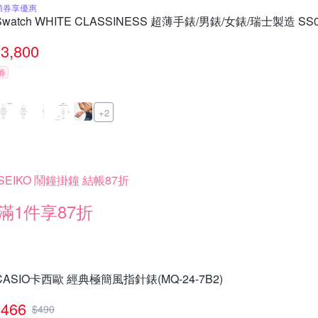
領券享優惠
Swatch WHITE CLASSINESS 超薄手錶/男錶/女錶/瑞士製造 SS08
3,800
券
+2
SEIKO 鬧鐘掛鐘 結帳87折
滿1件享87折
CASIO卡西歐 經典極簡風指針錶(MQ-24-7B2)
466
$
490