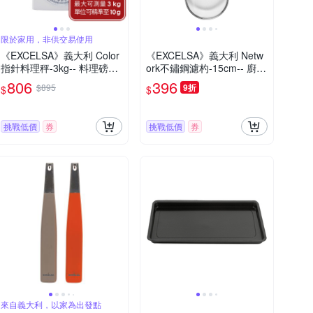
限於家用，非供交易使用
《EXCELSA》義大利 Color
《EXCELSA》義大利 Netw
指針料理秤-3kg-- 料理磅秤
ork不鏽鋼濾杓-15cm-- 廚房
食物秤 烘焙秤
料理濾網 濾網勺 濾網杓
806
396
$895
9折
$
$
挑戰低價
券
挑戰低價
券
來自義大利，以家為出發點