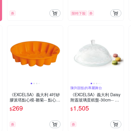
券
限時下殺
券
陳列甜點的專屬舞台
《EXCELSA》義大利 4吋矽
《EXCELSA》義大利 Daisy
膠派塔點心模-雛菊-- 點心烤
附蓋玻璃蛋糕盤-30cm-- 蛋
模
糕台 甜點架 點心架 玻璃蛋
269
1,505
$
$
糕罩
券
券