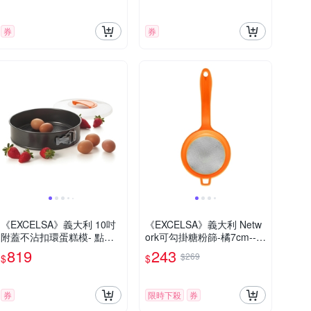
券
券
《EXCELSA》義大利 10吋
《EXCELSA》義大利 Netw
附蓋不沾扣環蛋糕模- 點心
ork可勾掛糖粉篩-橘7cm--
烤模
過篩器 麵粉篩子 篩網 糖粉
819
243
$269
$
$
手持麵粉篩 手持篩網 過篩
網 過濾篩
券
限時下殺
券