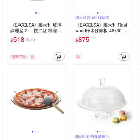
樺木材質揉出好味道
《EXCELSA》義大利 玻璃
《EXCELSA》義大利 Real
調理盆-2L-- 攪拌盆 料理盆
wood樺木揉麵板-48x30--
洗滌盆 備料盆
桿麵墊 麵糰揉麵墊
518
875
$575
$
$
限時下殺
券
券
陳列甜點的專屬舞台