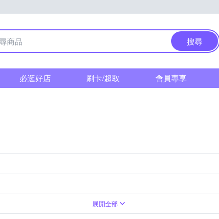
搜尋
必逛好店
刷卡/超取
會員專享
璃
麵粉篩/糖粉篩
矽膠
桿麵墊/發酵墊
烘焙雜貨
蛋糕模
打蛋器
展開全部