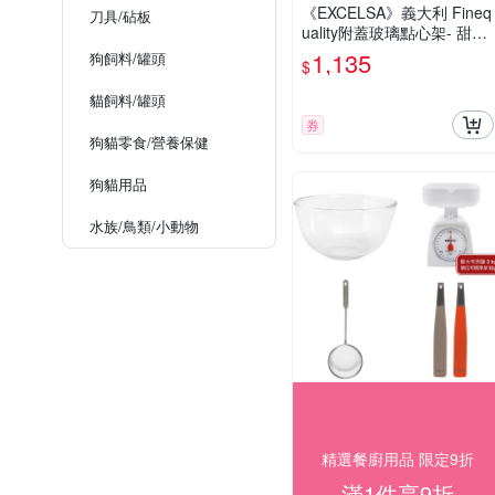
《EXCELSA》義大利 Fineq
刀具/砧板
uality附蓋玻璃點心架- 甜點
架 點心架 玻璃蛋糕罩
1,135
狗飼料/罐頭
$
貓飼料/罐頭
券
狗貓零食/營養保健
狗貓用品
水族/鳥類/小動物
精選餐廚用品 限定9折
滿1件享9折