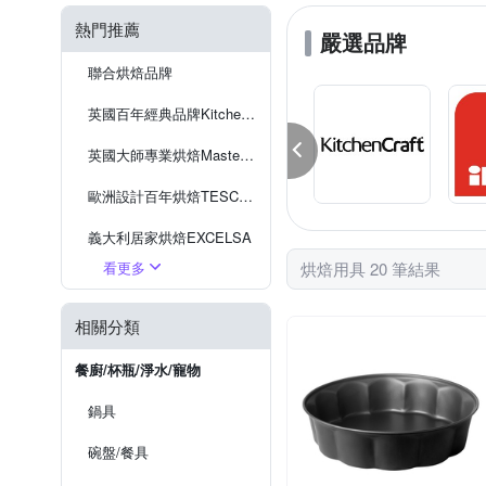
熱門推薦
嚴選品牌
聯合烘焙品牌
英國百年經典品牌KitchenCraft
英國大師專業烘焙Master Class
歐洲設計百年烘焙TESCOMA
義大利居家烘焙EXCELSA
看更多
烘焙用具 20 筆結果
西班牙創意烘焙IBILI
英國現代餐廚Premier
相關分類
英國繽紛風格設計RexLONDON
餐廚/杯瓶/淨水/寵物
鍋具
碗盤/餐具