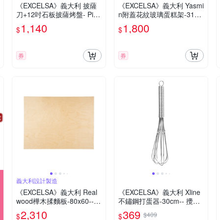
《EXCELSA》義大利 披薩
《EXCELSA》義大利 Yasmi
刀+12吋石板披薩烤盤- Pizz
n附蓋花紋玻璃蛋糕架-31cm
a 比薩 圓形烤盤
-- 蛋糕台 甜點架 點心架 玻
1,140
1,800
$
$
璃蛋糕罩
券
券
義大利設計製造
《EXCELSA》義大利 Real
《EXCELSA》義大利 Xline
wood樺木揉麵板-80x60--
不鏽鋼打蛋器-30cm-- 攪拌
揉麵板 桿麵墊 料理墊 麵糰
棒 攪拌器
2,310
369
$409
$
$
揉麵板