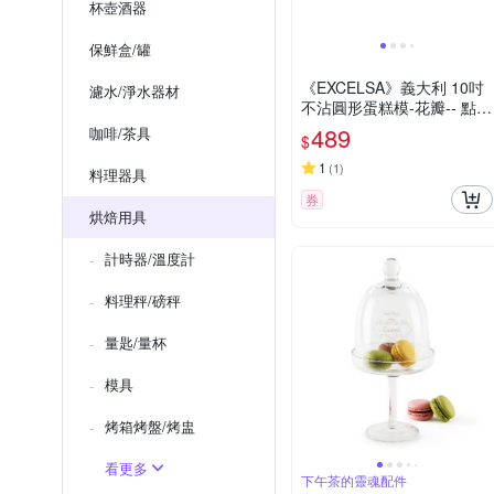
杯壺酒器
保鮮盒/罐
《EXCELSA》義大利 10吋
濾水/淨水器材
不沾圓形蛋糕模-花瓣-- 點心
烤模
489
咖啡/茶具
$
1
(
1
)
料理器具
券
烘焙用具
計時器/溫度計
料理秤/磅秤
量匙/量杯
模具
烤箱烤盤/烤盅
看更多
下午茶的靈魂配件