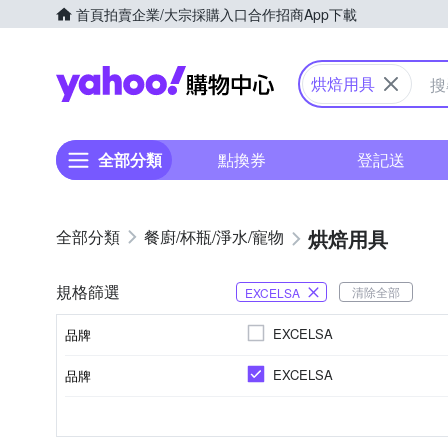
首頁
拍賣
企業/大宗採購入口
合作招商
App下載
Yahoo購物中心
烘焙用具
全部分類
點換券
登記送
烘焙用具
餐廚/杯瓶/淨水/寵物
規格篩選
清除全部
EXCELSA
EXCELSA
品牌
EXCELSA
品牌
品牌名稱
派盤餡餅模
圓形
不沾塗層
不鏽鋼
蛋糕底盤
玻
種類
形狀
材質
品牌名稱
烤盤