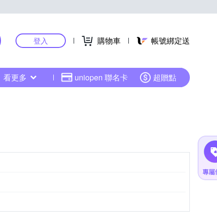
購物車
帳號綁定送
登入
看更多
uniopen 聯名卡
超贈點
/攪拌器
打蛋盆/調理盆
機械式料理秤
更多