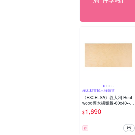
樺木材質揉出好味道
《EXCELSA》義大利 Real
wood樺木揉麵板-80x40--
桿麵墊 麵糰揉麵墊
1,690
$
券