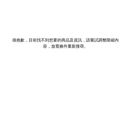
很抱歉，目前找不到您要的商品及資訊，請嘗試調整限縮內
容，放寬條件重新搜尋。