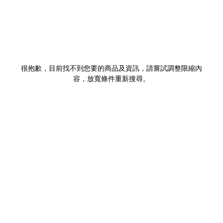
很抱歉，目前找不到您要的商品及資訊，請嘗試調整限縮內
容，放寬條件重新搜尋。