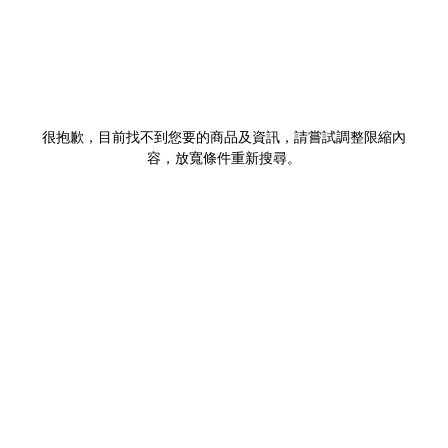
很抱歉，目前找不到您要的商品及資訊，請嘗試調整限縮內
容，放寬條件重新搜尋。