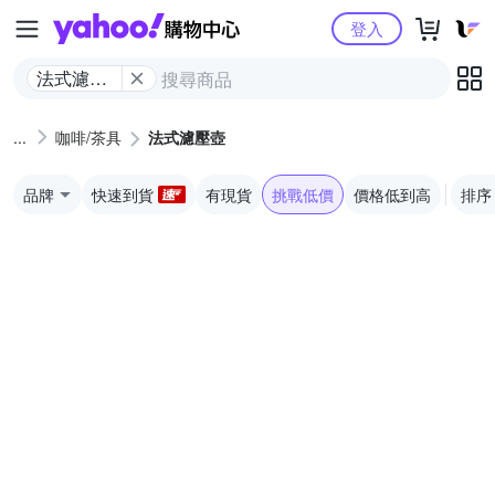
Yahoo購物中心
登入
法式濾壓
壺
咖啡/茶具
法式濾壓壺
品牌
快速到貨
有現貨
挑戰低價
價格低到高
排序