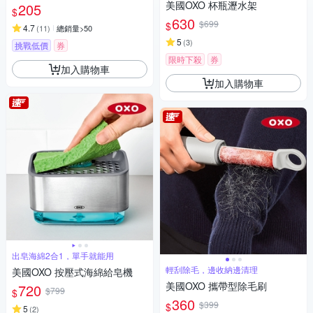
美國OXO 杯瓶瀝水架
205
$
630
$699
$
4.7
(
11
)
總銷量>50
5
(
3
)
挑戰低價
券
限時下殺
券
加入購物車
加入購物車
出皂海綿2合1，單手就能用
輕刮除毛，邊收納邊清理
美國OXO 按壓式海綿給皂機
美國OXO 攜帶型除毛刷
720
$799
$
360
$399
$
5
(
2
)