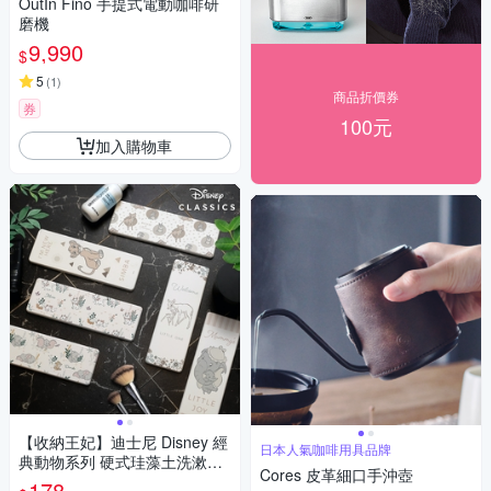
OutIn Fino 手提式電動咖啡研
磨機
9,990
$
5
(
1
)
商品折價券
券
100元
加入購物車
【收納王妃】迪士尼 Disney 經
日本人氣咖啡用具品牌
典動物系列 硬式珪藻土洗漱墊
Cores 皮革細口手沖壺
24x8x0.9 小鹿斑比 辛巴 瑪麗
178