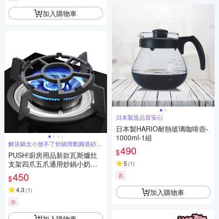
加入購物車
日本製造品質安心
日本製HARIO耐熱玻璃咖啡壺-
1000ml-1組
解決鍋太小放不了炒鍋滑動圓底砂鍋
490
放不穩
$
PUSH!廚房用品新款瓦斯爐灶
支架四爪五爪通用炒鍋小奶鍋
5
(
1
)
防滑奶鍋架煤氣灶臺架子2入 D
450
券
$
360
4.3
(
1
)
加入購物車
券
加入購物車