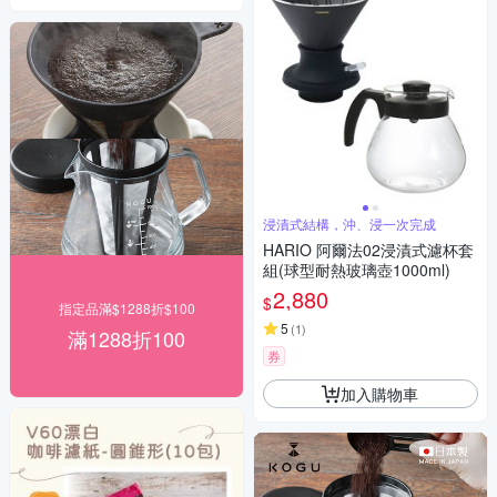
浸漬式結構，沖、浸一次完成
HARIO 阿爾法02浸漬式濾杯套
組(球型耐熱玻璃壺1000ml)
2,880
$
指定品滿$1288折$100
5
(
1
)
滿1288折100
券
加入購物車