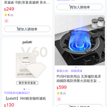
茶漏倉-S號(茶葉過濾網 茶水分
離 濾網茶葉 過濾茶漏 濾茶器/C
加入購物車
249
$
L-001S)
5
(
2
)
券
加入購物車
聚攏火焰，節能環保
PUSH!廚房用品 瓦斯爐防風罩
鑄鐵防風防滑聚火節能支架 瓦
斯爐聚火罩瓦斯爐防風支架D35
599
$
9
可回收的拉鍊袋設計
5
(
2
)
【palatti】V60錐形咖啡濾紙
券
130
$