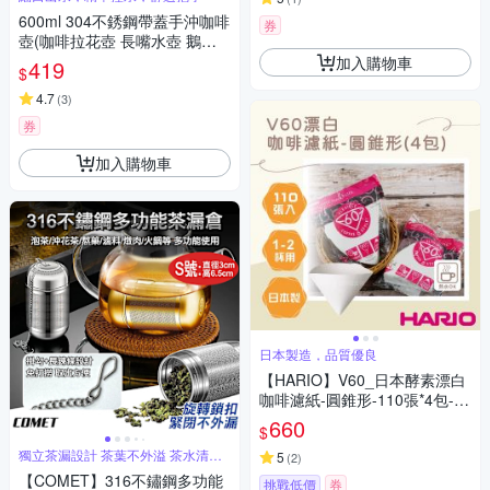
600ml 304不銹鋼帶蓋手沖咖啡
券
壺(咖啡拉花壺 長嘴水壺 鵝嘴
壺 細口壺 手沖咖啡 掛耳咖啡
加入購物車
419
$
禮物)
4.7
(
3
)
券
加入購物車
日本製造，品質優良
【HARIO】V60_日本酵素漂白
咖啡濾紙-圓錐形-110張*4包-1~
2杯用-日本製(VCF-01-110W*
660
$
4)
獨立茶漏設計 茶葉不外溢 茶水清澈
5
(
2
)
無渣
【COMET】316不鏽鋼多功能
挑戰低價
券