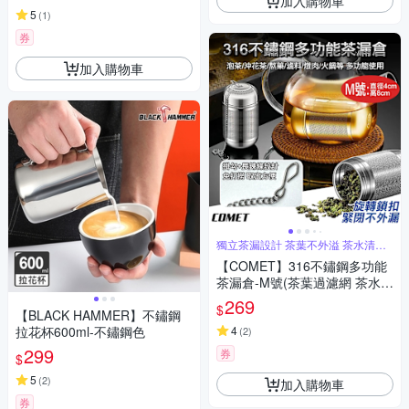
加入購物車
5
(
1
)
券
加入購物車
獨立茶漏設計 茶葉不外溢 茶水清澈
無渣
【COMET】316不鏽鋼多功能
茶漏倉-M號(茶葉過濾網 茶水分
離 濾網茶葉 過濾茶漏 濾茶器/C
269
$
【BLACK HAMMER】不鏽鋼
L-001M)
拉花杯600ml-不鏽鋼色
4
(
2
)
299
券
$
5
(
2
)
加入購物車
券