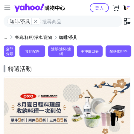
Yahoo購物中心
登入
咖啡/茶具
餐廚/杯瓶/淨水/寵物
咖啡/茶具
全部
濾紙/濾杯/濾
其他配件
手沖細口壺
耐熱咖啡壺
分類
網
精選活動