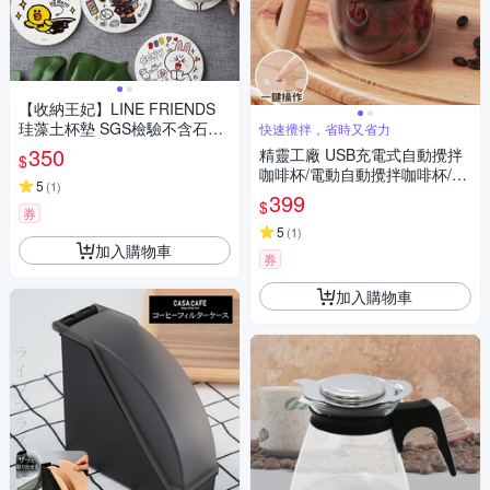
【收納王妃】LINE FRIENDS
珪藻土杯墊 SGS檢驗不含石綿
快速攪拌，省時又省力
熊大/兔兔/莎莉 (2入/組)
350
精靈工廠 USB充電式自動攪拌
$
咖啡杯/電動自動攪拌咖啡杯/自
5
(
1
)
動沖泡速溶玻璃杯(攪拌杯/沖泡
399
$
玻璃杯)(K0177-A)
券
5
(
1
)
加入購物車
券
加入購物車