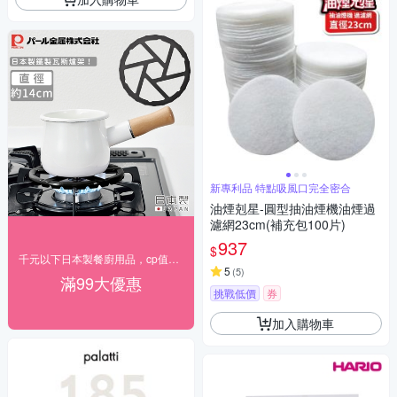
新專利品 特點吸風口完全密合
油煙剋星-圓型抽油煙機油煙過
濾網23cm(補充包100片)
937
$
千元以下日本製餐廚用品，cp值最高
5
(
5
)
滿99大優惠
挑戰低價
券
加入購物車