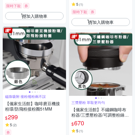
5
(
1
)
限時下殺
券
限時下殺
券
加入購物車
加入購物車
磁珠吸附 接粉撥粉兩不誤
三漿壓粉 萃取更均勻
【儀家生活館】咖啡磨豆機接
粉環/防飛粉接粉圈51MM
【儀家生活館】不鏽鋼咖啡布
粉器/三漿壓粉器/可調整粉錘填
299
$
壓器51MM
670
$
5
(
2
)
5
(
1
)
券