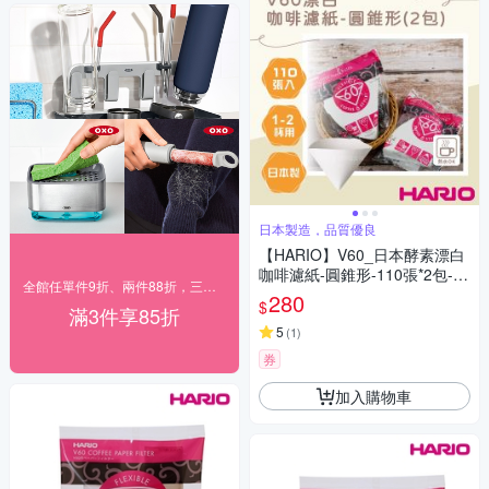
日本製造，品質優良
【HARIO】V60_日本酵素漂白
咖啡濾紙-圓錐形-110張*2包-1~
全館任單件9折、兩件88折，三件85折
2杯用-日本製(VCF-01-110W*
280
$
滿3件享85折
2)
5
(
1
)
券
加入購物車