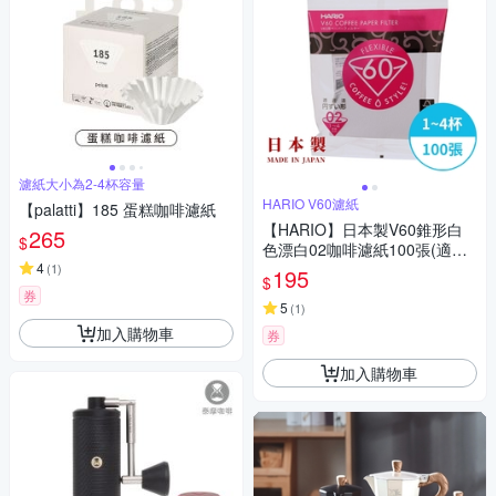
濾紙大小為2-4杯容量
HARIO V60濾紙
【palatti】185 蛋糕咖啡濾紙
【HARIO】日本製V60錐形白
265
$
色漂白02咖啡濾紙100張(適用V
4
形濾杯)
(
1
)
195
$
券
5
(
1
)
加入購物車
券
加入購物車