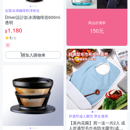
自製冰滴咖啡乾淨衛生
Driver設計款冰滴咖啡壺600ml-
透明
商品折價券
1,180
150元
$
5
(
1
)
券
加入購物車
舒適型成人圍兜 男女適用
【莫內花園】買一送一共2入 成
人舒適型毛巾布防水圍兜(成人