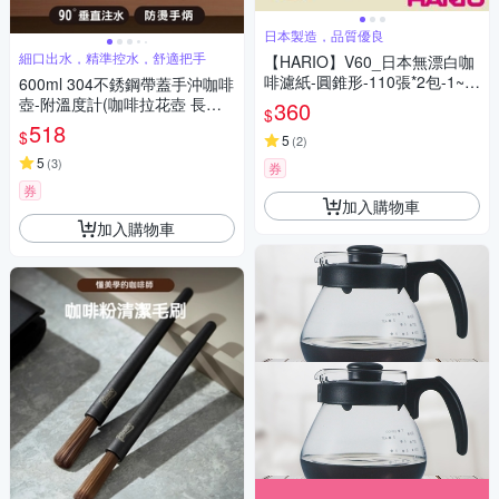
日本製造，品質優良
細口出水，精準控水，舒適把手
【HARIO】V60_日本無漂白咖
啡濾紙-圓錐形-110張*2包-1~4
600ml 304不銹鋼帶蓋手沖咖啡
杯用-日本製(VCF-02-110M-T
壺-附溫度計(咖啡拉花壺 長嘴
360
$
W*2)
水壺 鵝嘴壺 細口壺 手沖咖啡
518
$
5
(
2
)
掛耳咖啡 禮物)
5
(
3
)
券
券
加入購物車
加入購物車