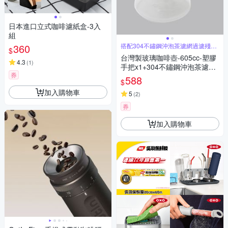
日本進口立式咖啡濾紙盒-3入
組
360
搭配304不鏽鋼沖泡茶濾網過濾殘渣
$
效果佳
台灣製玻璃咖啡壺-605cc-塑膠
4.3
(
1
)
手把x1+304不鏽鋼沖泡茶濾網
券
組x1入
588
$
加入購物車
5
(
2
)
券
加入購物車