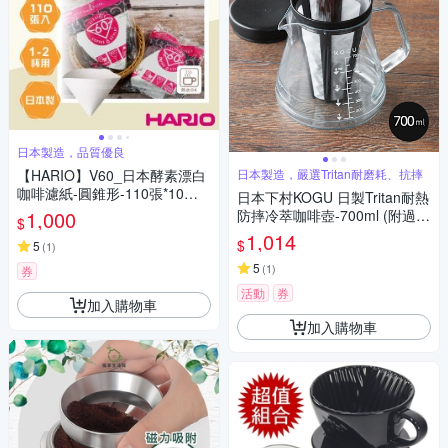
日本製造，品質優良
【HARIO】V60_日本酵素漂白
日本製造，嚴選Tritan耐磨耗、抗摔
咖啡濾紙-圓錐形-110張*10包-1
日本下村KOGU 日製Tritan耐熱
~2杯用-日本製(VCF-01-110W*
1,000
防摔冷萃咖啡壺-700ml (附過濾
$
10)
器&量匙)
1,014
$
5
(
1
)
5
(
1
)
券
活動
券
加入購物車
加入購物車