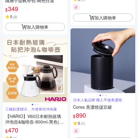
隔層手提帆布包-兩色任選
349
券
$
5
(
2
)
加入購物車
加入購物車
日本人氣品牌 職人手做美濃燒
Cores 美濃燒儲豆罐
三種刻度標示，方便掌控沖泡量
890
$
【HARIO】V60日本耐熱玻璃
沖泡壺&咖啡壺-800ml-黑色(XV
5
(
1
)
D-80B)
470
$
券
5