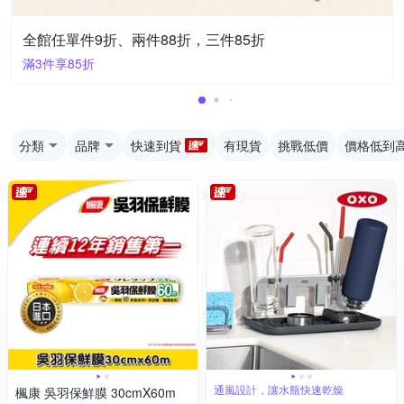
全館任單件9折、兩件88折，三件85折
滿3件享85折
分類
品牌
快速到貨
有現貨
挑戰低價
價格低到
通風設計，讓水瓶快速乾燥
楓康 吳羽保鮮膜 30cmX60m