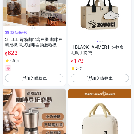
38檔精細研磨
STEEL 電動咖啡磨豆機 咖啡豆
研磨機 意式咖啡自動磨粉機 小
【BLACKHAMMER】造物集
型咖啡機 陶瓷磨芯 可調粗細
623
毛氈手提袋
$
179
4.6
(
5
)
$
券
5
(
5
)
加入購物車
加入購物車