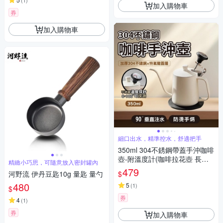
(
1
)
加入購物車
券
加入購物車
細口出水，精準控水，舒適把手
350ml 304不銹鋼帶蓋手沖咖啡
壺-附溫度計(咖啡拉花壺 長嘴
精緻小巧思，可隨意放入密封罐內
水壺 鵝嘴壺 細口壺 手沖咖啡
479
$
河野流 伊丹豆匙10g 量匙 量勺
掛耳咖啡 禮物)
480
5
(
1
)
$
券
4
(
1
)
券
加入購物車