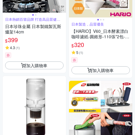
日本熱銷百貨品牌 打造高品質健康
生活
日本製造，品質優良
日本珍珠金屬 日本製鐵製瓦斯
【HARIO】V60_日本酵素漂白
爐架14cm
咖啡濾紙-圓錐形-110張*2包-1~
399
$
4杯用-日本製(VCF-02-110W*
320
$
2)
4.3
(
1
)
5
(
1
)
券
券
加入購物車
加入購物車