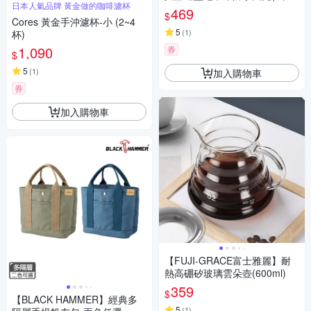
日本人氣品牌 黃金做的咖啡濾杯
吃飯圍兜 口水圍兜 老人照護圍
469
$
兜)
Cores 黃金手沖濾杯-小 (2~4
5
(
1
)
杯)
1,090
券
$
5
(
1
)
加入購物車
券
加入購物車
【FUJI-GRACE富士雅麗】耐
熱高硼矽玻璃雲朵壺(600ml)
359
$
【BLACK HAMMER】經典多
5
(
1
)