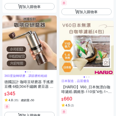
券
加入購物車
加入購物車
360度旋轉研磨，調節磨粉粗細
日本製造，品質優良
德國設計 咖啡豆研磨器 手搖磨
豆機 6檔(304不鏽鋼 磨豆器 手
【HARIO】V60_日本無漂白咖
動 咖啡粉 咖啡 研磨機 磨粉機
啡濾紙-圓錐形-110張*4包-1~4
345
$
不銹鋼)
杯用-日本製(VCF-02-110M-T
660
$
4.8
(
35
)
總銷量>50
W*4)
4.5
(
2
)
券
券
加入購物車