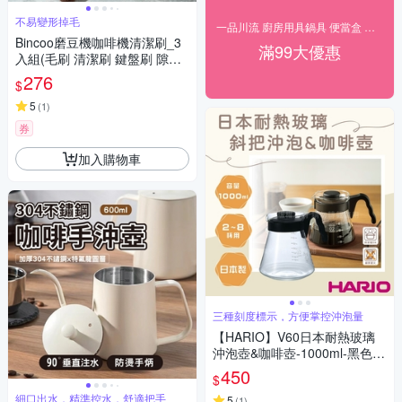
不易變形掉毛
一品川流 廚房用具鍋具 便當盒 優惠中
Bincoo磨豆機咖啡機清潔刷_3
滿99大優惠
入組(毛刷 清潔刷 鍵盤刷 隙縫
刷 殘粉清理 磨豆機清潔 咖啡渣
276
$
清)
5
(
1
)
券
加入購物車
三種刻度標示，方便掌控沖泡量
【HARIO】V60日本耐熱玻璃
沖泡壺&咖啡壺-1000ml-黑色(V
CS-03B)
450
$
細口出水，精準控水，舒適把手
5
(
1
)