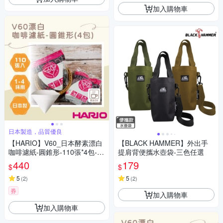
加入購物車
日本製造，品質優良
【HARIO】V60_日本酵素漂白
【BLACK HAMMER】外出手
咖啡濾紙-圓錐形-110張*4包-1~
提肩背便攜水壺袋-三色任選
4杯用-日本製(VCF-02-110W*
440
179
$
$
4)
5
5
(
2
)
(
2
)
券
加入購物車
加入購物車