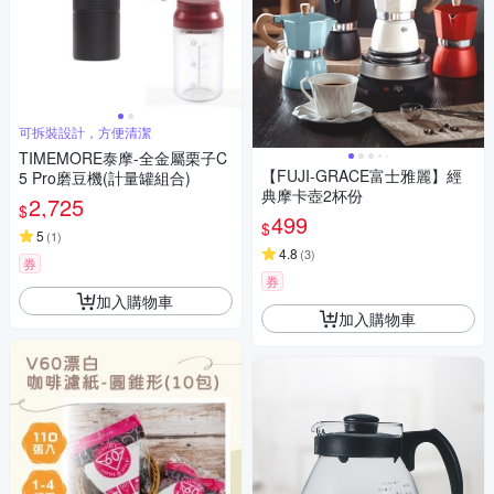
可拆裝設計，方便清潔
TIMEMORE泰摩-全金屬栗子C
【FUJI-GRACE富士雅麗】經
5 Pro磨豆機(計量罐組合)
典摩卡壺2杯份
2,725
$
499
$
5
(
1
)
4.8
(
3
)
券
券
加入購物車
加入購物車