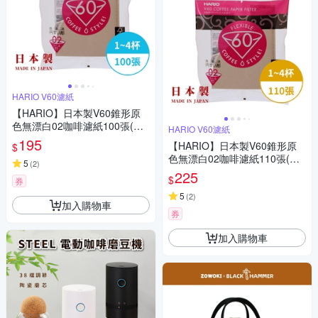
HARIO V60濾紙
【HARIO】日本製V60錐形原
色無漂白02咖啡濾紙100張(適
HARIO V60濾紙
用V形濾杯)
195
【HARIO】日本製V60錐形原
$
色無漂白02咖啡濾紙110張(適
5
(
2
)
用V形濾杯)
225
$
券
5
(
2
)
加入購物車
券
加入購物車