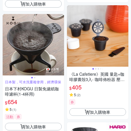
加入購物車
《La Cafetiere》英國 量匙+咖
啡膠囊殼3入- 咖啡佈粉器 壓粉
日本製，可水洗重複使用，經濟環保
器 咖啡壓粉器 平粉錘 整粉器
405
$
日本下村KOGU 日製免濾紙咖
填壓器
啡濾杯(1-4杯用)
5
(
2
)
654
券
$
5
(
1
)
加入購物車
活動
券
加入購物車