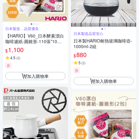
日本製造，品質優良
日本製造品質安心
【HARIO】V60_日本酵素漂白
日本製HARIO耐熱玻璃咖啡壺-
咖啡濾紙-圓錐形-110張*10包-1
1000ml-2組
~4杯用-日本製(VCF-02-110W*
1,100
$
10)
880
$
4.5
(
2
)
5
(
2
)
券
券
加入購物車
加入購物車