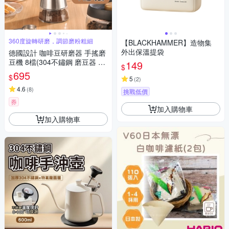
360度旋轉研磨，調節磨粉粗細
【BLACKHAMMER】造物集
外出保溫提袋
德國設計 咖啡豆研磨器 手搖磨
豆機 8檔(304不鏽鋼 磨豆器 手
149
$
動 咖啡粉 咖啡 研磨機 磨粉機
695
$
5
(
2
)
不銹鋼)
4.6
(
8
)
挑戰低價
券
加入購物車
加入購物車