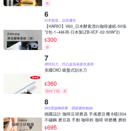
券
日本製造，品質優良
【HARIO】V60_日本酵素漂白咖啡濾紙-50張
*2包-1~4杯用-日本製(ZB-VCF-02-50W*2)
300
$
券
彈性刮刀，凹凸波浪表面也適用
美國OXO 吸盤式刮水刀
360
$
限時下殺
券
360度旋轉研磨，調節磨粉粗細
德國設計 咖啡豆研磨器 手搖磨豆機 8檔(304
不鏽鋼 磨豆器 手動 咖啡粉 咖啡 研磨機 磨粉
機 不銹鋼)
695
$