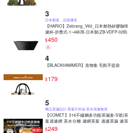
日本製造，品質優良
【HARIO】Zebrang_V60_日本耐熱矽膠咖啡
濾杯-折疊式-1~4杯用-日本製(ZB-VDFP-02B)
450
$
券
【BLACKHAMMER】造物集 毛氈手提袋
179
$
獨立茶漏設計 茶葉不外溢 茶水清澈無渣
【COMET】316不鏽鋼多功能茶漏倉-S號(茶
葉過濾網 茶水分離 濾網茶葉 過濾茶漏 濾茶
器/CL-001S)
249
$