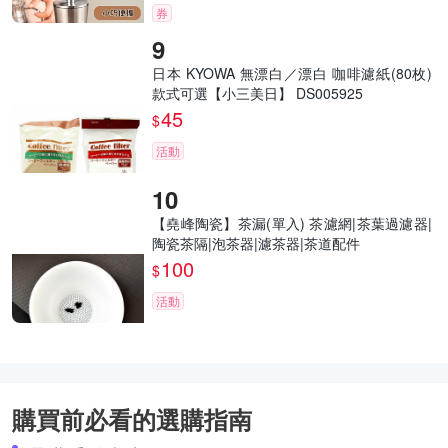
券
日本 KYOWA 無漂白／漂白 咖啡濾紙(80枚)
款式可選【小三美日】 DS005925
45
$
活動
【堯峰陶瓷】茶漏(單入) 茶濾網|茶葉過濾器|
陶瓷茶隔|泡茶器|濾茶器|茶道配件
100
$
活動
購買前必看的選購指南