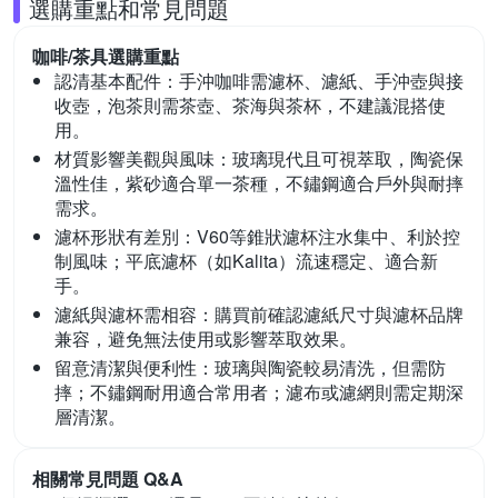
選購重點和常見問題
咖啡/茶具
選購重點
認清基本配件：
手沖咖啡需濾杯、濾紙、手沖壺與接
收壺，泡茶則需茶壺、茶海與茶杯，不建議混搭使
用。
材質影響美觀與風味：
玻璃現代且可視萃取，陶瓷保
溫性佳，紫砂適合單一茶種，不鏽鋼適合戶外與耐摔
需求。
濾杯形狀有差別：
V60等錐狀濾杯注水集中、利於控
制風味；平底濾杯（如Kalita）流速穩定、適合新
手。
濾紙與濾杯需相容：
購買前確認濾紙尺寸與濾杯品牌
兼容，避免無法使用或影響萃取效果。
留意清潔與便利性：
玻璃與陶瓷較易清洗，但需防
摔；不鏽鋼耐用適合常用者；濾布或濾網則需定期深
層清潔。
相關常見問題 Q&A