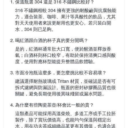
保溫瓶選 304 還是 316 不鏽鋼比較好？
316 不鏽鋼相較 304 擁有更強的耐酸鹼與抗腐蝕能
力，適合裝茶、咖啡、果汁等具酸性的飲品，尤其
對天天使用者來說更耐用也更安心。若只裝白開
水，304 則已足夠。
喝紅酒跟白酒的杯子真的要分開嗎？
是的，紅酒杯通常肚大口寬，便於醒酒並釋放香
氣；白酒杯則杯口較窄，有助於保持清爽口感與酸
度，使用對應杯型能提升整體品飲體驗。
市面冷泡瓶這麼多，要怎麼挑比較不容易壞？
建議選擇耐熱玻璃或 Tritan 材質，並確認是否有可
拆式濾網與防漏設計。瓶蓋的密封矽膠圈品質也很
關鍵，避免長期使用後異味殘留或漏水問題。
為什麼有些陶瓷茶壺/杯會比一般的貴？
這類產品可能採用高溫柴燒、多道工序或手工拉胚
製作，除了賞玩價值高，也能均勻保溫與穩定出
水，用在功夫茶或細緻品茗更有其價值，也適合送