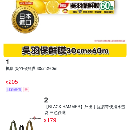
楓康 吳羽保鮮膜 30cmX60m
205
$
挑戰低價
券
【BLACK HAMMER】外出手提肩背便攜水壺
袋-三色任選
179
$